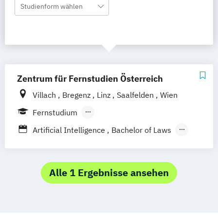
Studienform wählen
Zentrum für Fernstudien Österreich
Villach
Bregenz
Linz
Saalfelden
Wien
Fernstudium
Berufsbegleitendes Präsenzstudium
Artificial Intelligence
Bachelor of Laws
Bildung und Medien - eEducation
Bildungswissenschaft
Geschichte Europas - Epochen
Alle 1 Ergebnisse ansehen
Umbrüche
Verflechtungen
Informatik
Kulturwissenschaften
Master of Laws
Mathematik