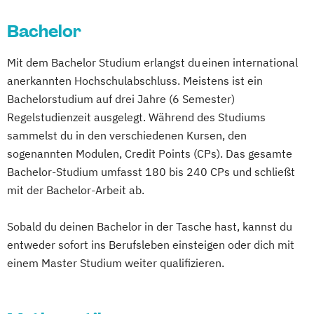
Mathematisch-technische
Bachelor
Softwareentwicklung
Multimedia-Diplomstudium der
Mit dem Bachelor Studium erlangst du einen international
Rechtswissenschaften
anerkannten Hochschulabschluss. Meistens ist ein
Nawi-Tec für Schüler*innen
Bachelorstudium auf drei Jahre (6 Semester)
Neuere deutsche Literatur im
Regelstudienzeit ausgelegt. Während des Studiums
medienkulturellen Kontext
sammelst du in den verschiedenen Kursen, den
Philosophie - Philosophie im europäischen
sogenannten Modulen, Credit Points (CPs). Das gesamte
Kontext
Bachelor-Studium umfasst 180 bis 240 CPs und schließt
Politikwissenschaft – Regieren und
mit der Bachelor-Arbeit ab.
Partizipation
Sobald du deinen Bachelor in der Tasche hast, kannst du
Politikwissenschaft
entweder sofort ins Berufsleben einsteigen oder dich mit
Verwaltungswissenschaft
Soziologie
einem Master Studium weiter qualifizieren.
Praktische Informatik
Psychologie
Soziologie - Zugänge zur
Gegenwartsgesellschaft