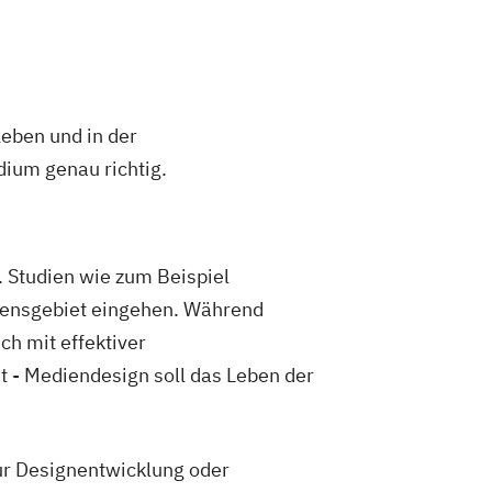
on und Management
eering
Sozial-
nprofit-Management
Soziale Arbeit
Management
leben und in der
rgy Systems (EN)
ium genau richtig.
utions
ische Produktion
schaften und Fertigungstechnik
 Studien wie zum Beispiel
ssensgebiet eingehen. Während
ch mit effektiver
 - Mediendesign soll das Leben der
ur Designentwicklung oder