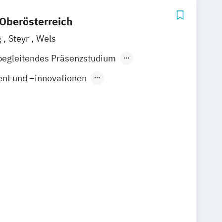
Oberösterreich
g
Steyr
Wels
begleitendes Präsenzstudium
t und –innovationen
ie und -management
rgietechnik
Anlagenbau
ogies for Medical Diagnostics
ificial Intelligence Solutions
gstechnik
Automotive Computing
hatronics and Management (EN)
esen im Hochbau
ttechnik
Controlling
n und Finanzmanagement
d Engineering