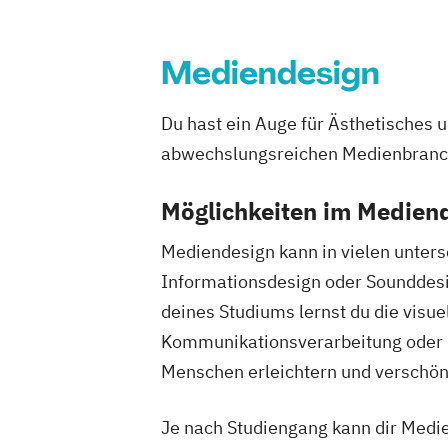
Digitale Transformation
Diätetik
E-Beratung in der Pädagogik
E-Comm
Elektrotechnik
Engineering (DE/EN)
Mediendesign
Entrepreneurship (DE/EN)
Ergotherap
Ernährungswissenschaften
Erwachse
Du hast ein Auge für Ästhetisches u
Beratung und Personalentwicklung
abwechslungsreichen Medienbranche
Eventmanagement
Facility Managem
Accounting und Taxation (DE/EN)
Fin
Möglichkeiten im Medien
Finanzmanagement für Bankkaufleute
Mediendesign kann in vielen unters
Fitnessökonomie
Game Design
Gart
Informationsdesign oder Sounddesi
General Management
Gerontologie
Gesundheits- und Pflegepädagogik
deines Studiums lernst du die visue
Gesundheitsmanagement
Gesundheit
Kommunikationsverarbeitung oder mi
Gesundheitspädagogik
Gesundheitsö
Menschen erleichtern und verschön
Growth Hacking
Growth Hacking (DE
Growth Hacking for Entrepreneurs (DE
Je nach Studiengang kann dir Medie