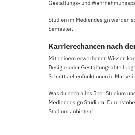
Heilpädagogik
Heilpädagogik und Ink
Gestaltungs- und Wahrnehmungspsy
Heilpädagogik/Inklusionspädagogik
Hotelmanagement (DE/EN)
IT-Betrieb
Studien im Mediendesign werden so
IT-Management
Immobilienmanagem
Semester.
Immobilienmanagement für Immobilie
Immobilienwirtschaft
Informatik
Karrierechancen nach d
Information Technology Management 
Mit deinem erworbenen Wissen kann
Innovation and Entrepreneurship (DE/
Design- oder Gestaltungsabteilunge
International Healthcare Management
Schnittstellenfunktionen in Marketi
International Management (DE/EN)
Internationales Marketing
Was du noch alles über Studium und
Journalismus und digitale Kommunikat
Kindheitspädagogik
Mediendesign Studium. Durchstöbe
Kindheitspädagogik für Erzieher:innen
Studium anbieten!
Kommunikationsdesign
Kommunikatio
Kultur- und Medienpädagogik
Logist