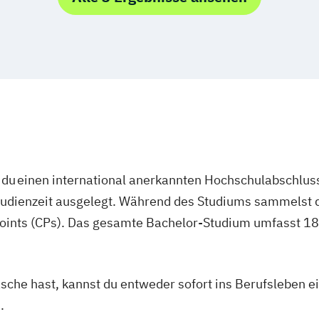
nagement
Wissen
Medie
ategien
Leading Transfo
igence (DE/EN)
Lebensmitteltec
& Fotografie)
Leichtbau und 
cience (DE/EN)
Lightweight and
st
Logistik Engin
ent (DE/EN)
Managing Nonpro
Marketing und D
Mechatronik/Wi
du einen international anerkannten Hochschulabschluss
Medientechnik 
studienzeit ausgelegt. Während des Studiums sammelst 
th
Medizin- und Bi
p (DE/EN)
oints (CPs). Das gesamte Bachelor-Studium umfasst 180
Mobile Computi
Produktdesign 
Prozessmanagem
asche hast, kannst du entweder sofort ins Berufsleben e
Robotic System
.
Sichere Inform