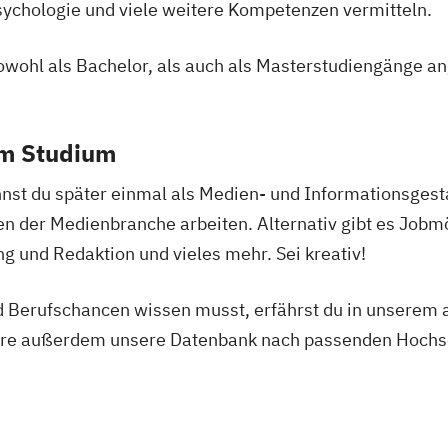
lusion
chologie und viele weitere Kompetenzen vermitteln.
swirt/in
wohl als Bachelor, als auch als Masterstudiengänge a
ent
nkaufleute
em Studium
(DE/EN)
st du später einmal als Medien- und Informationsgest
EN)
n der Medienbranche arbeiten. Alternativ gibt es Jobmö
 (DE/EN)
ng und Redaktion und vieles mehr. Sei kreativ!
 Berufschancen wissen musst, erfährst du in unserem a
ion
re außerdem unsere Datenbank nach passenden Hochsc
nspsychologie
ikmanagement