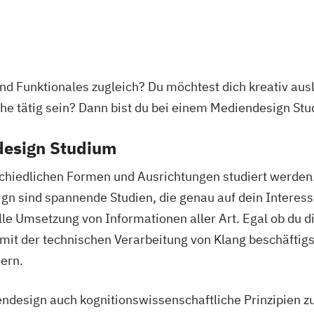
Smart Producti
erce
Software Engin
Public- und No
ie
Supply Chain 
nenbildung
nd Funktionales zugleich? Du möchtest dich kreativ aus
Sustainable Ene
 tätig sein? Dann bist du bei einem Mediendesign Stud
Sustainable Sol
ent
Finance
Verfahrenstechn
anzmanagement
design Studium
Werkstoffwissen
Fintech
chiedlichen Formen und Ausrichtungen studiert werden.
enbau
gn sind spannende Studien, die genau auf dein Intere
lle Umsetzung von Informationen aller Art. Egal ob du di
spsychologie
t der technischen Verarbeitung von Klang beschäftigst
konomie
ern.
/EN)
/EN)
ndesign auch kognitionswissenschaftliche Prinzipien z