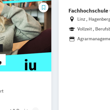
Fachhochschule 
Linz
Hagenber
Vollzeit
Berufs
Duales Studium
Agrarmanagemen
Agrartechnolog
Angewandte Ene
Applied Technol
Architektur
Art
Automatisierun
Automotive Mec
Bauingenieurw
rt
Bio- und Umwel
Rechnungswese
Data Science un