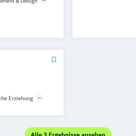
pment & Design
Design of Digita
anistik
Digital Busine
Electrical Engin
Embedded Syst
g
Entwicklungsin
Global Sales an
Hardware-Softw
nieurwesen
Human Enhance
/in
Human Resourc
gement
Human-Centere
Information En
che Erziehung
Information Se
 Experience
nik.Textil
Innovation and
al Design
Product & Engi
ten
Interactive Med
l Management
Kunsttheorien
Internationales
Alle 3 Ergebnisse ansehen