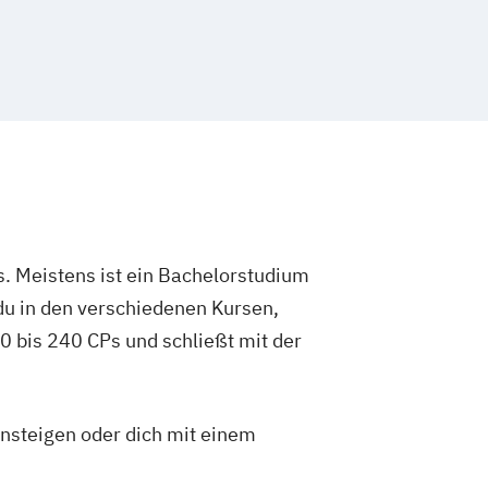
n
rmation for Impact Organizations
hnologie und Ernährung
Composite-Werkstoffe
 Materials Engineering
eering und Management
fit and Public Services
igital Business
rtschaft
Medical Engineering (EN)
. Meistens ist ein Bachelorstudium
und -design
du in den verschiedenen Kursen,
oinformatik
Medizintechnik
 bis 240 CPs und schließt mit der
ng
Operations Management
und Technische Kommunikation
ent und Business Intelligence
insteigen oder dich mit einem
s Engineering
ationssysteme
Smart Engineering