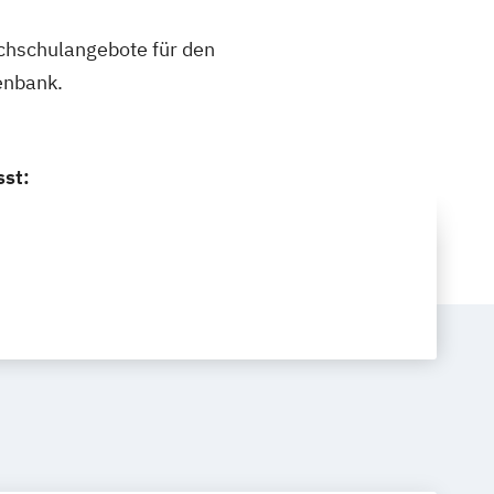
ochschulangebote für den
enbank.
sst: