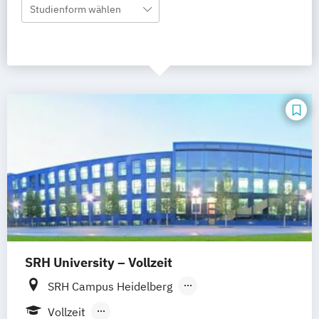
Studienform wählen
SRH University – Vollzeit
SRH Campus Heidelberg
SRH Campus Berlin
SRH Campus Bremen
Vollzeit