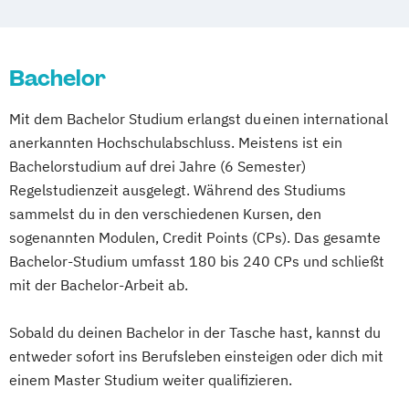
Event- und Musikmanagement
Diploma Foto- & Mediendesigner*in
Fashion Design (EN)
Diploma Fotodesigner*in
Bachelor
Film & Motion Design (EN)
Diploma Fotojournalist*in
Film und Fernsehen
Film
Diploma Game Artist
Mit dem Bachelor Studium erlangst du einen international
Television and Digital Narratives (EN)
Diploma Gamedesigner*in
anerkannten Hochschulabschluss. Meistens ist ein
Fotografie (EN)
Diploma Grafikdesigner*in
Bachelorstudium auf drei Jahre (6 Semester)
Gesundheitsmanagement und
Diploma Influencer
Regelstudienzeit ausgelegt. Während des Studiums
Sozialmanagement
Diploma Interactive Audio Designer
sammelst du in den verschiedenen Kursen, den
Healthcare Management (EN)
Diploma Kameramann/frau & Cutter
sogenannten Modulen, Credit Points (CPs). Das gesamte
Illustration (DE/EN)
Diploma Make-up Artist
Bachelor-Studium umfasst 180 bis 240 CPs und schließt
Industry 4.0: Automation
Diploma Marketing-Manager*in
mit der Bachelor-Arbeit ab.
Robotics & 3D Manufacturing (EN)
Diploma Mediendesigner*in
Information Technology (EN)
Sobald du deinen Bachelor in der Tasche hast, kannst du
Diploma Medienmanager*in
entweder sofort ins Berufsleben einsteigen oder dich mit
International Business Administration (EN)
Diploma Modedesigner*in
einem Master Studium weiter qualifizieren.
Diploma Modemanager*in
International Business and Engineering
Diploma Moderator*in