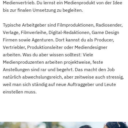
Medienvertrieb. Du lernst ein Medienprodukt von der Idee
Medienproduktion
Music and Audio Production
Photography
bis zur finalen Umsetzung zu begleiten.
Medizinische Ernährungswissenschaft und
Ernährungstherapie
Typische Arbeitgeber sind Filmproduktionen, Radiosender,
Mobility and Automotive Industry (EN)
Verlage, Filmverleihe, Digital-Redaktionen, Game Design
Musikproduktion (DE/EN)
Musiktherapie
Firmen sowie Agenturen. Dort kannst du als Producer,
Vertriebler, Produktionsleiter oder Mediendesigner
Pflege | ausbildungsbegleitend
arbeiten. Was du aber wissen solltest: Viele
Photography (EN)
Medienproduzenten arbeiten projektweise, feste
Physician Assistant (mit Vorausbildung)
Anstellungen sind rar und begehrt. Das macht den Job
Physiotherapie
Popularmusik (DE/EN)
natürlich abwechslungsreich, aber zeitweise auch stressig,
Produktdesign - Automobildesign (EN/DE)
weil man sich ständig auf neue Auftraggeber und Leute
Produktdesign - Industriedesign (EN/DE)
einstellen muss.
Projektmanagement Bau
Psychologie
Psychologie – Schwerpunkt:
Wirtschaftspsychologie
Psychosoziale Beratung und
Gesundheitsförderung