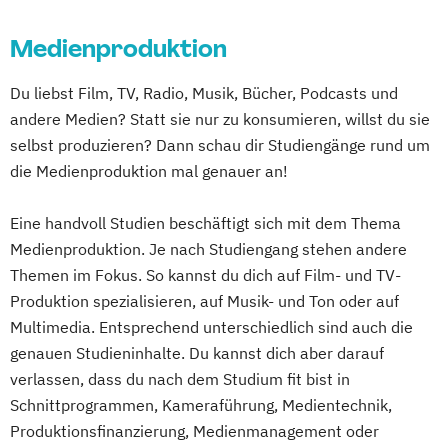
(EN)
Diploma Moderator*in & Redakteur*in
Medienproduktion
International Business and Leadership (EN)
Diploma Musicdesigner
Diploma Musikmanager*in
Du liebst Film, TV, Radio, Musik, Bücher, Podcasts und
Internationales Hotelmanagement
Diploma Musikproduzent*in
andere Medien? Statt sie nur zu konsumieren, willst du sie
Internationales Tourismus- und
Diploma Online Redakteur*in
selbst produzieren? Dann schau dir Studiengänge rund um
Eventmanagement
Diploma Online-Marketing-Manager*in
die Medienproduktion mal genauer an!
Kommunikationsdesign (DE/EN)
Diploma Songwriter
Kreatives Schreiben & Texten
Eine handvoll Studien beschäftigt sich mit dem Thema
Diploma Sport Manager*in
Medienproduktion. Je nach Studiengang stehen andere
MBA General Management (EN)
Diploma Synchronsprecher*in
Themen im Fokus. So kannst du dich auf Film- und TV-
Management der Kreativwirtschaft - PR-
Diploma Tonmeister*in
Produktion spezialisieren, auf Musik- und Ton oder auf
Management und Journalismus
Diploma Videoproduzent*in
Multimedia. Entsprechend unterschiedlich sind auch die
Management und Leadership
Electronic Music Production
genauen Studieninhalte. Du kannst dich aber darauf
Maschinenbau (DE/EN)
Fashion & Textiles
verlassen, dass du nach dem Studium fit bist in
Medien- und Kommunikations­management
Film and Media Production
Games
Schnittprogrammen, Kameraführung, Medientechnik,
Design & Animation
Graphic Design
Produktionsfinanzierung, Medienmanagement oder
Medienkommunikation und
Media Reporter
Music Management