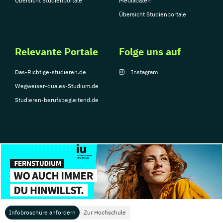
Übersicht Studienportale
Mediadaten
Übersicht Studienportale
Relevante Portale
Folge uns auf
Das-Richtige-studieren.de
Instagram
Wegweiser-duales-Studium.de
Studieren-berufsbegleitend.de
© Copyright 2026, TarGroup Media GmbH
Impressum
Über
Datenschutzerklärung
Nutzungsbedingungen
Barrier
uns
Infobroschüre anfordern
Zur Hochschule