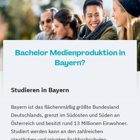
Recht im Notariat
Smart Building Technologies (EN)
Social Design & Sustainable Innovation
(EN)
Soziale Arbeit
Bachelor Medienproduktion in
Strategic Communication & Leadership
Strategic Design (EN)
Bayern?
Supply Chain Management (DE/EN)
Systemische Beratung und Management
Tanz- und Bewegungstherapie (DE/EN)
Studieren in Bayern
UX Design and Content Creation (EN)
User Experience (UX) and Data-Driven
Bayern ist das flächenmäßig größte Bundesland
Design (EN)
Deutschlands, grenzt im Südosten und Süden an
VR & Game Development (DE/EN)
Österreich und besitzt rund 13 Millionen Einwohner.
Virtual Reality & Game Development -
Studiert werden kann an den zahlreichen
staatlichen und privaten Fachhochschulen,
Virtual & Mixed Reality / Game