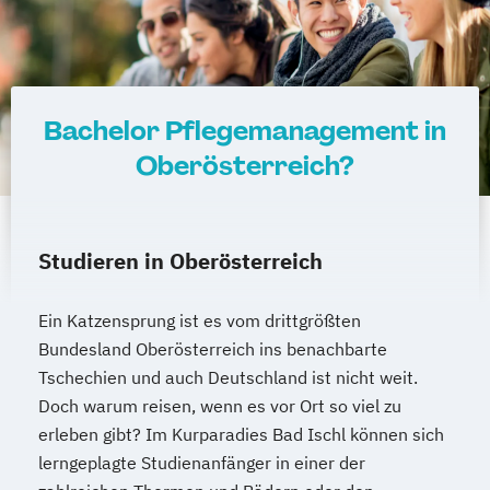
(DE/EN)
International Management (DE/EN)
Internationales Marketing
Journalismus und digitale Kommunikation
Bachelor Pflegemanagement in
Kindheitspädagogik
Kindheitspädagogik für Erzieher:innen
Oberösterreich?
Kommunikationsdesign
Kommunikationspsychologie
Kultur- und Medienpädagogik
Studieren in Oberösterreich
Logistikmanagement
Logopädie
Machine Learning (EN)
Ein Katzensprung ist es vom drittgrößten
Management (DE/EN)
Marketing
Bundesland Oberösterreich ins benachbarte
Marketing und digitale Medien
Tschechien und auch Deutschland ist nicht weit.
Marketingmanagement
Maschinenbau
Doch warum reisen, wenn es vor Ort so viel zu
Master of Business Administration (DE/EN)
erleben gibt? Im Kurparadies Bad Ischl können sich
lerngeplagte Studienanfänger in einer der