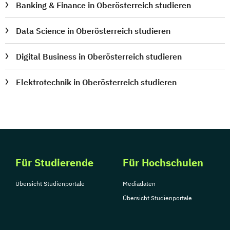
Sportmanagement
Banking & Finance in Oberösterreich studieren
Supply Chain Management
Tourismusmanagement
UX Design
Data Science in Oberösterreich studieren
Umweltingenieurwesen
Vertragsrecht
Digital Business in Oberösterreich studieren
Wirtschaftsinformatik (DE/EN)
Wirtschaftsingenieurwesen
Elektrotechnik in Oberösterreich studieren
Wirtschaftsingenieurwesen Medizintechnik
Wirtschaftspsychologie (DE/EN)
Wirtschaftsrecht
Ökonom/in
Für Studierende
Für Hochschulen
Übersicht Studienportale
Mediadaten
Übersicht Studienportale