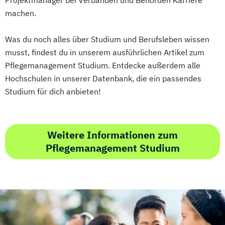
Projektmanager bei Verbänden und Behörden Karriere
Gesundheitsökonomie
Growth Hacking
machen.
Growth Hacking (DE/EN)
Growth Hacking for Entrepreneurs (DE/EN)
Was du noch alles über Studium und Berufsleben wissen
Heilpädagogik
musst, findest du in unserem ausführlichen Artikel zum
Heilpädagogik und Inklusion
Pflegemanagement Studium. Entdecke außerdem alle
Heilpädagogik/Inklusionspädagogik
Hochschulen in unserer Datenbank, die ein passendes
Hotelmanagement (DE/EN)
Studium für dich anbieten!
IT-Betriebswirt/in
IT-Management
Immobilienmanagement
Immobilienmanagement für
Weitere Informationen zum
Immobilienkaufleute
Pflegemanagement Studium
Immobilienwirtschaft
Informatik
Information Technology Management
(DE/EN)
Innovation and Entrepreneurship (DE/EN)
International Healthcare Management