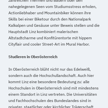
zahlreichen Thermen und Bädern oder den
Mechatronik
nahegelegenen Seen vom Studiumsstress erholen,
Mediation und Konfliktmanagement
Actionliebhaber und Mountainbiker können ihre
Mediendesign
Medieninformatik
Skills bei einer Biketour durch den Nationalpark
Medienmanagement
Kalkalpen und Gesäuse unter Beweis stellen und die
Medizinische Informatik
Medizintechnik
Hauptstadt Linz kombiniert malerischen
Modemanagement
Altstadtcharme und Konfitürentorte mit hippem
Nachhaltiges Management
New Work
Cityflair und cooler Street-Art im Mural Harbor.
Online Marketing
Online Marketing (DE/EN)
Studieren in Oberösterreich
Personalentwicklung
Personalmanagement
In Oberösterreich blüht nicht nur das Edelweiß,
Personalmanagement (DE/EN)
Pflege
sondern auch die Hochschullandschaft. Auch hier
Pflegemanagement
Pflegepädagogik
kommt Linz eine besondere Bedeutung zu: alle
Hochschulen in Oberösterreich sind mit mindestens
Physiotherapie
einem Standort in Linz vertreten. Die Universitäten
Product Management (DE/EN)
und Fachhochschulen des Bundeslandes sind in
Produktdesign
privater, staatlicher oder kirchlicher Trägerschaft