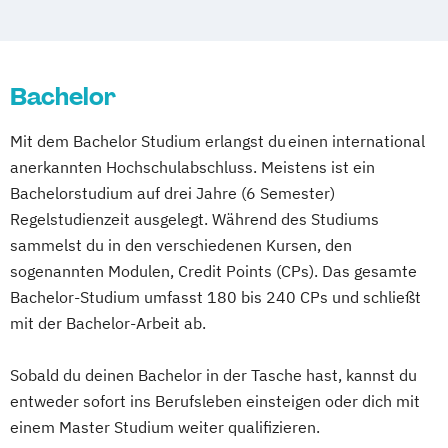
Betriebswirt/in im Pflegemanagement
Wirtschaftsingenieurwesen
Betriebswirtschaftslehre
Wirtschaftspsychologie
Betriebswirtschaftslehre und Customer
Experience Management
Bachelor
Betriebswirtschaftslehre und Führung
Mit dem Bachelor Studium erlangst du einen international
Betriebswirtschaftslehre – Industrial
anerkannten Hochschulabschluss. Meistens ist ein
Management
Bachelorstudium auf drei Jahre (6 Semester)
Betriebswirtschaftslehre – Office
Regelstudienzeit ausgelegt. Während des Studiums
Management
sammelst du in den verschiedenen Kursen, den
Business Administration (DE/EN)
sogenannten Modulen, Credit Points (CPs). Das gesamte
Business Intelligence
Bachelor-Studium umfasst 180 bis 240 CPs und schließt
Business Intelligence (DE/EN)
mit der Bachelor-Arbeit ab.
Cloud Computing
Coaching
Coaching und Supervision
Sobald du deinen Bachelor in der Tasche hast, kannst du
Computer Science (DE/EN)
Controlling
entweder sofort ins Berufsleben einsteigen oder dich mit
Customer Centricity
einem Master Studium weiter qualifizieren.