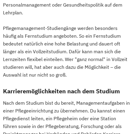
Entrepreneurship (DE/EN)
Ergotherapie
Personalmanagement oder Gesundheitspolitik auf dem
Ernährungswissenschaften
Lehrplan.
Erwachsenenbildung
Beratung und Personalentwicklung
Pflegemanagement-Studiengänge werden besonders
Eventmanagement
Facility Management
häufig als Fernstudium angeboten. So ein Fernstudium
Finance
bedeutet natürlich eine hohe Belastung und dauert oft
Accounting und Taxation (DE/EN)
länger als ein Vollzeitstudium. Dafür kann man sich die
Lernzeiten flexibel einteilen. Wer "ganz normal" in Vollzeit
Finanzmanagement
studieren will, hat aber auch dazu die Möglichkeit – die
Finanzmanagement für Bankkaufleute
Auswahl ist nur nicht so groß.
Fintech
Fitnessökonomie
Game Design
Gartenbau
General Management
Karrieremöglichkeiten nach dem Studium
Gerontologie
Gesundheits- und Pflegepädagogik
Nach dem Studium bist du bereit, Managementaufgaben in
Gesundheitsmanagement
einer Pflegeeinrichtung zu übernehmen. Du kannst einen
Gesundheitspsychologie
Pflegedienst leiten, ein Pflegeheim oder eine Station
führen sowie in der Pflegeberatung, Forschung oder als
Gesundheitspädagogik