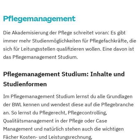
Cyber Security (DE/EN)
Data Management (DE/EN)
Pflegemanagement
DevOps und Cloud Computing (DE/EN)
Digital Business (DE/EN)
Die Akademisierung der Pflege schreitet voran: Es gibt
Digital Business Management
immer mehr Studienmöglichkeiten für Pflegefachkräfte, die
Digital Entrepreneurship
Digital Health
sich für Leitungsstellen qualifizieren wollen. Eine davon ist
Digital Innovation and Intrapreneurship
das Pflegemanagement Studium.
(DE/EN)
Digital Product Management
Pflegemanagement Studium: Inhalte und
Digital Transformation Management -
Studienformen
Gesundheitswesen
Im Pflegemanagement Studium lernst du alle Grundlagen
Digitale Betriebswirtschaftslehre
der BWL kennen und wendest diese auf die Pflegebranche
Digitale Transformation
Diätetik
an. So lernst du Pflegerecht, Pflegecontrolling,
E-Beratung in der Pädagogik
Qualitätsmanagement in der Pflege oder Case
E-Commerce
Elektrotechnik
Management und natürlich stehen auch die wichtigen
Engineering (DE/EN)
Fächer Kosten- und Leistungsrechnung,