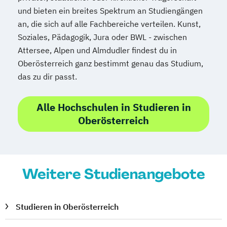
Projektmanagement (DE/EN)
und bieten ein breites Spektrum an Studiengängen
Psychologie
Public Health
an, die sich auf alle Fachbereiche verteilen. Kunst,
Public Management
Soziales, Pädagogik, Jura oder BWL - zwischen
Public Management für
Attersee, Alpen und Almdudler findest du in
Verwaltungsfachangestellte
Oberösterreich ganz bestimmt genau das Studium,
Public Relations und Kommunikation
das zu dir passt.
Pädagogik
Pädagogik
Bildungsberatung und Leitung
Alle Hochschulen in Studieren in
Robotics (DE/EN)
Social Media
Oberösterreich
Software Engineering (EN)
Softwareentwicklung (DE/EN)
Soziale Arbeit
Weitere Studienangebote
Soziale Arbeit Schwerpunkt Kinder und
Jugendliche
Sozialmanagement
Studieren in Oberösterreich
Sozialpädagogik und Inklusion