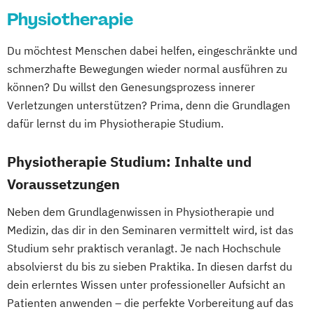
Exhibition Design
Physiotherapie
DevOps und Cloud Computing (DE/EN)
Fahrzeugtechnik / Automotive Engineering
Digital Business (DE/EN)
General Management
Du möchtest Menschen dabei helfen, eingeschränkte und
Digital Business Management
Gesundheits- und Krankenpflege
schmerzhafte Bewegungen wieder normal ausführen zu
Digital Entrepreneurship
Digital Health
Gesundheitsinformatik / eHealth
können? Du willst den Genesungsprozess innerer
Digital Innovation and Intrapreneurship
Gesundheitsmanagement im Tourismus
Verletzungen unterstützen? Prima, denn die Grundlagen
(DE/EN)
Gesundheitsmanagement und Public
dafür lernst du im Physiotherapie Studium.
Digital Product Management
Health
Digital Transformation Management -
Physiotherapie Studium: Inhalte und
Gesundheitstourismus und
Gesundheitswesen
Voraussetzungen
Freizeitmanagement
Digitale Betriebswirtschaftslehre
Global Green and Social Business
Neben dem Grundlagenwissen in Physiotherapie und
Digitale Transformation
Diätetik
Global Leadership and HR Management
Medizin, das dir in den Seminaren vermittelt wird, ist das
E-Beratung in der Pädagogik
Global Strategic Decision Making
Studium sehr praktisch veranlagt. Je nach Hochschule
E-Commerce
Elektrotechnik
Hebammen
IT & Mobile Security
absolvierst du bis zu sieben Praktika. In diesen darfst du
Engineering (DE/EN)
IT Architecture
IT-Recht & Management
dein erlerntes Wissen unter professioneller Aufsicht an
Entrepreneurship (DE/EN)
Ergotherapie
Industrial Design
Patienten anwenden – die perfekte Vorbereitung auf das
Ernährungswissenschaften