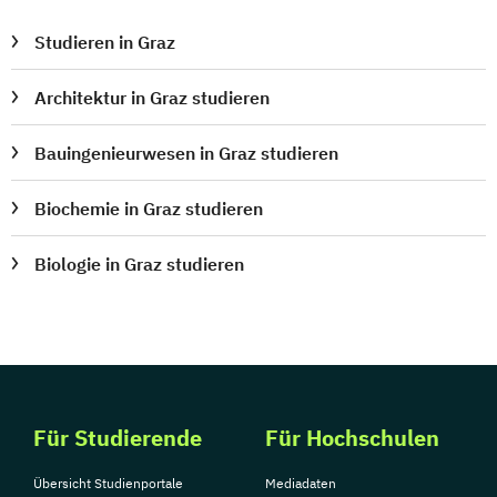
Public Management
Studieren in Graz
Public Management für
Verwaltungsfachangestellte
Architektur in Graz studieren
Public Relations und Kommunikation
Bauingenieurwesen in Graz studieren
Pädagogik
Pädagogik
Bildungsberatung und Leitung
Biochemie in Graz studieren
Robotics (DE/EN)
Social Media
Software Engineering (EN)
Biologie in Graz studieren
Softwareentwicklung (DE/EN)
Soziale Arbeit
Soziale Arbeit Schwerpunkt Kinder und
Jugendliche
Sozialmanagement
Sozialpädagogik und Inklusion
Für Studierende
Für Hochschulen
Sportmanagement
Übersicht Studienportale
Mediadaten
Supply Chain Management