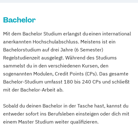
Biomedizinische Analytik
Betriebswirtschaftslehre und Customer
Communication Design
Experience Management
Bachelor
Content-Strategie / Content Strategy
Betriebswirtschaftslehre und Führung
Data Science and Artificial Intelligence
Mit dem Bachelor Studium erlangst du einen international
Betriebswirtschaftslehre – Industrial
Digital Entrepreneurship
Diätologie
anerkannten Hochschulabschluss. Meistens ist ein
Management
Electronics and Computer Engineering
Bachelorstudium auf drei Jahre (6 Semester)
Betriebswirtschaftslehre – Office
Elektronik und Computer Engineering
Regelstudienzeit ausgelegt. Während des Studiums
Management
Embedded Systems Engineering
sammelst du in den verschiedenen Kursen, den
Business Administration (DE/EN)
Studienrichtung im Masterstudiengang
sogenannten Modulen, Credit Points (CPs). Das gesamte
Business Intelligence
Electronic Engineering
Bachelor-Studium umfasst 180 bis 240 CPs und schließt
Business Intelligence (DE/EN)
Energie-
mit der Bachelor-Arbeit ab.
Cloud Computing
Coaching
Mobilitäts- und Umweltmanagement
Coaching und Supervision
Sobald du deinen Bachelor in der Tasche hast, kannst du
Energy Technologies
Computer Science (DE/EN)
Controlling
entweder sofort ins Berufsleben einsteigen oder dich mit
Engineering and Production Management
Customer Centricity
einem Master Studium weiter qualifizieren.
Ergotherapie
Cyber Security (DE/EN)
European Project and Public Management
Data Management (DE/EN)