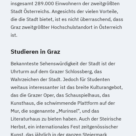
Sportmanagement und Training
insgesamt 289.000 Einwohnern der zweitgrößten
Internationales Marketing
System Test Engineering
Stadt Österreichs. Angesichts der vielen Vorteile,
Journalismus und digitale Kommunikation
die die Stadt bietet, ist es nicht überraschend, dass
System Test Engineering
Kindheitspädagogik
Graz zweitgrößter Hochschulstandort in Österreich
Studienrichtung im Masterstudiengang
Kindheitspädagogik für Erzieher:innen
ist.
Electronic Engineering
Kommunikationsdesign
Technische Dokumentation
Studieren in Graz
Kommunikationspsychologie
Versicherungsmanagement
Kultur- und Medienpädagogik
Visuelle Kommunikation und
Bekannteste Sehenswürdigkeit der Stadt ist der
Logistikmanagement
Logopädie
Bildmanagement
Uhrturm auf dem Grazer Schlossberg, das
Machine Learning (EN)
Wirtschaftsinformatik
eHealth
Wahrzeichen der Stadt. Jedoch für Studenten
Management (DE/EN)
Marketing
weitaus interessanter ist das breite Kulturangebot,
Marketing und digitale Medien
das die Grazer Oper, das Schauspielhaus, das
Marketingmanagement
Maschinenbau
Kunsthaus, die schwimmende Plattform auf der
Master of Business Administration (DE/EN)
Mur, die sogenannte „Murinsel“, und das
Literaturhaus zu bieten haben. Auch der Steirische
Herbst, ein internationales Fest zeitgenössischer
Mechatronik
Kunst, das jährlich in der ganzen Steiermark
Mediation und Konfliktmanagement