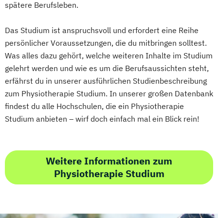
Industrielle Mechatronik
spätere Berufsleben.
Erwachsenenbildung
Industriewirtschaft / Industrial
Beratung und Personalentwicklung
Das Studium ist anspruchsvoll und erfordert eine Reihe
Management
Eventmanagement
Facility Management
persönlicher Voraussetzungen, die du mitbringen solltest.
Informationsdesign
Interaction Design
Finance
Was alles dazu gehört, welche weiteren Inhalte im Studium
International Industrial Management
Accounting und Taxation (DE/EN)
gelehrt werden und wie es um die Berufsaussichten steht,
International Supply Management
erfährst du in unserer ausführlichen Studienbeschreibung
Finanzmanagement
Journalismus und Public Relations (PR)
zum Physiotherapie Studium. In unserer großen Datenbank
Finanzmanagement für Bankkaufleute
Lebensmittel: Produkt- und
findest du alle Hochschulen, die ein Physiotherapie
Fintech
Fitnessökonomie
Game Design
Prozessentwicklung
Studium anbieten – wirf doch einfach mal ein Blick rein!
Gartenbau
General Management
Logopädie
Luftfahrt / Aviation
Gerontologie
Luftverkehrsmanagement
Gesundheits- und Pflegepädagogik
Management internationaler
Weitere Informationen zum
Gesundheitsmanagement
Geschäftsprozesse
Physiotherapie Studium
Gesundheitspsychologie
Massenspektrometrie und molekulare
Gesundheitspädagogik
Analytik
Gesundheitsökonomie
Growth Hacking
Media Design
Growth Hacking (DE/EN)