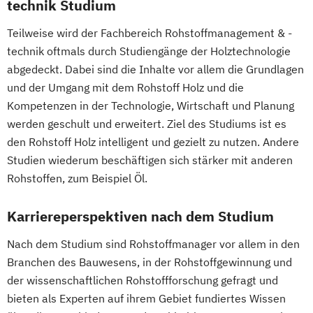
Mountain Forestry (Englisch)
technik Studium
Radiologietechnologie
Natural Resources Management and
Teilweise wird der Fachbereich Rohstoffmanagement & -
Simulation in Health Care
Ecological Engineering
technik oftmals durch Studiengänge der Holztechnologie
Software Design and Engineering
Nutzpflanzenwissenschaften
abgedeckt. Dabei sind die Inhalte vor allem die Grundlagen
Sonography
Soziale Arbeit
Nutztierwissenschaften
und der Umgang mit dem Rohstoff Holz und die
Sozialraumorientierte und Klinische Soziale
Organic Agricultural Systems and
Kompetenzen in der Technologie, Wirtschaft und Planung
Arbeit
Agroecology
werden geschult und erweitert. Ziel des Studiums ist es
Sozialwirtschaft
Organic Agricultural Systems and
den Rohstoff Holz intelligent und gezielt zu nutzen. Andere
Sustainability Assessment and Resource
Agroecology (Englisch)
Studien wiederum beschäftigen sich stärker mit anderen
Management
Pferdewissenschaften
Rohstoffen, zum Beispiel Öl.
Sustainable Packaging Design and
PhD-Studium Biomolecular Technology of
Technology
Karriereperspektiven nach dem Studium
Proteins (BioToP)
Tax Consulting
Tax Management
Phytomedizin
Safety in the Food Chain
Nach dem Studium sind Rohstoffmanager vor allem in den
Technical Management*
Stoffliche und energetische Nutzung
Branchen des Bauwesens, in der Rohstoffgewinnung und
Technische Informatik
nachwachsender Rohstoffe (NAWARO) -
der wissenschaftlichen Rohstoffforschung gefragt und
internationales Masterprogramm
bieten als Experten auf ihrem Gebiet fundiertes Wissen