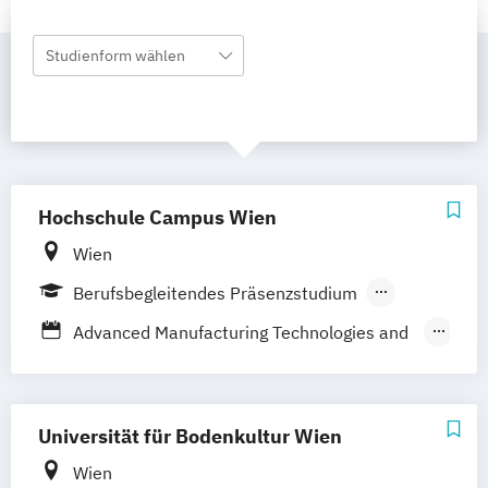
Studienform wählen
Hochschule Campus Wien
Wien
Berufsbegleitendes Präsenzstudium
Vollzeit
Advanced Manufacturing Technologies and
Management
Advanced Nursing Counseling
Advanced Nursing Education
Universität für Bodenkultur Wien
Advanced Nursing Practice – Schwerpunkt
Wien
Pflegemanagement