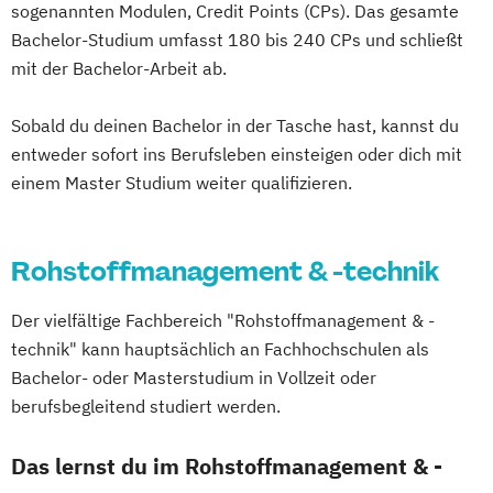
Doktoratsstudium der Sozial- und
sogenannten Modulen, Credit Points (CPs). Das gesamte
Health Studies*
Wirtschaftswissenschaften
Bachelor-Studium umfasst 180 bis 240 CPs und schließt
Health Tech and Clinical Engineering
Environmental Sciences - Soil
mit der Bachelor-Arbeit ab.
Hebammen
High Tech Manufacturing
Water and Biodiversity (ENVEURO)
IT-Security
Sobald du deinen Bachelor in der Tasche hast, kannst du
Forstwirtschaft
Forstwissenschaften
Integriertes Risikomanagement
entweder sofort ins Berufsleben einsteigen oder dich mit
Green Building Engineering
Integriertes Sicherheitsmanagement
einem Master Studium weiter qualifizieren.
Holz- und Naturfasertechnologie
Kinder- und Familienzentrierte Soziale
Holztechnologie und Management
Arbeit
Horticultural Sciences
Rohstoffmanagement & -technik
Logopädie*
Molecular Biotechnology
Kulturtechnik und Wasserwirtschaft
Molekulare Biotechnologie
Landschaftsplanung und
Der vielfältige Fachbereich "Rohstoffmanagement & -
Multilingual Technologies
Landschaftsarchitektur
technik" kann hauptsächlich an Fachhochschulen als
Nachhaltige Verpackungstechnologie
Lebensmittel- und Biotechnologie
Bachelor- oder Masterstudium in Vollzeit oder
Nachhaltiges Ressourcenmanagement
Lebensmittelwissenschaften und -
berufsbegleitend studiert werden.
Orthoptik
technologie
Packaging Technology and Sustainability
Das lernst du im Rohstoffmanagement & -
Limnology & Wetland Management
Physiotherapie
Public Management