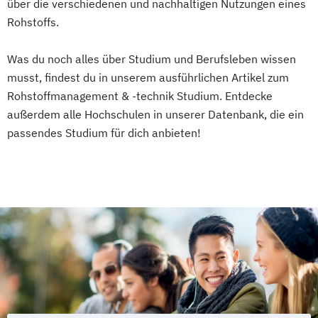
Biomassetechnologie
über die verschiedenen und nachhaltigen Nutzungen eines
Sustainability in Agriculture
Rohstoffs.
Food Production and Food Technology in
Was du noch alles über Studium und Berufsleben wissen
the Danube Region
musst, findest du in unserem ausführlichen Artikel zum
Umwelt- und Bioressourcenmanagement
Rohstoffmanagement & -technik Studium. Entdecke
Umweltingenieurwissenschaften
außerdem alle Hochschulen in unserer Datenbank, die ein
Universitätslehrgang Advanced
passendes Studium für dich anbieten!
technologies in smart crop farming
Universitätslehrgang Akademischer
Jagdwirt/Akademische Jagdwirtin
Universitätslehrgang Bewertung land- und
forstwirtschaftlicher Liegenschaften
Universitätslehrgang Diplom-Önologie
Universitätslehrgang
Green.Building.Solutions
Universitätslehrgang Life-Cycle and