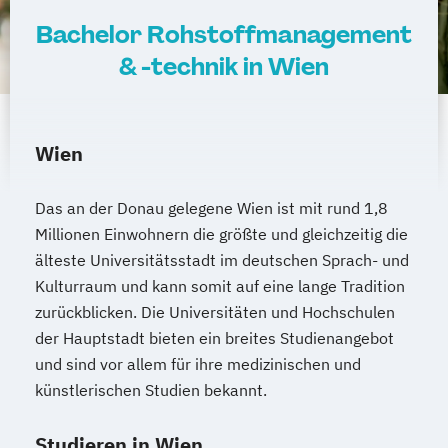
Sustainability of Civil Infrastructure and
Bachelor Rohstoffmanagement
Protection Systems (CP)
Universitätslehrgang Mycotoxin Summer
& -technik in Wien
Academy (CP)
Universitätslehrgang Protein
Chromatography - Engineering
Wien
Fundamentals and Measurments for
Process Development and Scale (CP)
Das an der Donau gelegene Wien ist mit rund 1,8
Water Management and Environmental
Millionen Einwohnern die größte und gleichzeitig die
Engineering (Englisch)
älteste Universitätsstadt im deutschen Sprach- und
Weinbau
Önologie und Weinwirtschaft
Kulturraum und kann somit auf eine lange Tradition
Wildtierökologie und Wildtiermanagement
zurückblicken. Die Universitäten und Hochschulen
der Hauptstadt bieten ein breites Studienangebot
und sind vor allem für ihre medizinischen und
künstlerischen Studien bekannt.
Studieren in Wien