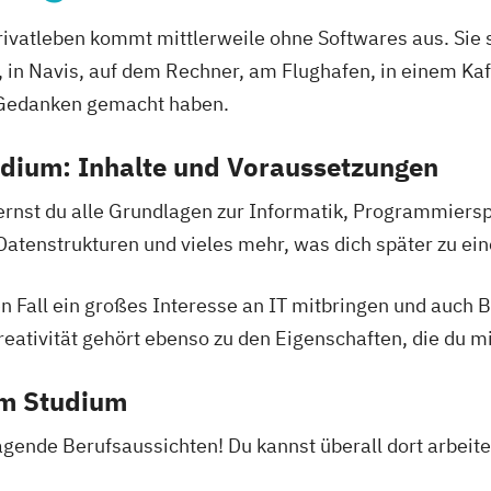
lusion
oziale Arbeit
rivatleben kommt mittlerweile ohne Softwares aus. Sie s
ement
Umwelt-
swirt/in
, in Navis, auf dem Rechner, am Flughafen, in einem Ka
ehmensführung
ent
e Gedanken gemacht haben.
nkaufleute
onals
udium: Inhalte und Voraussetzungen
(DE/EN)
ernst du alle Grundlagen zur Informatik, Programmier
EN)
tenstrukturen und vieles mehr, was dich später zu ein
 (DE/EN)
en Fall ein großes Interesse an IT mitbringen und auch 
eativität gehört ebenso zu den Eigenschaften, die du mi
ion
em Studium
nspsychologie
gende Berufsaussichten! Du kannst überall dort arbeit
ikmanagement