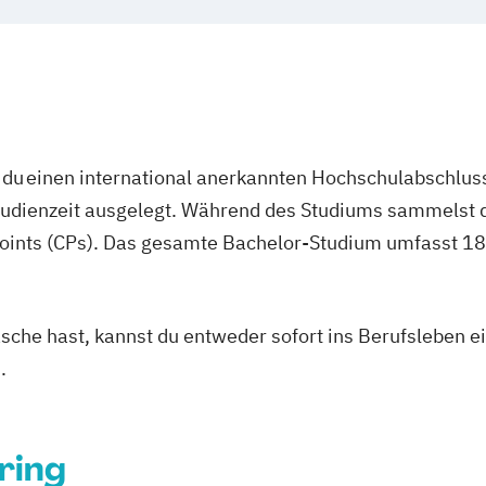
neering (EN)
ment (EN)
erce
ie
(EN)
nenbildung
ent (EN)
du einen international anerkannten Hochschulabschluss
ent
Finance
studienzeit ausgelegt. Während des Studiums sammelst 
anzmanagement
oints (CPs). Das gesamte Bachelor-Studium umfasst 180
Fintech
nt & Recht
enbau
anagement
k
asche hast, kannst du entweder sofort ins Berufsleben e
)
spsychologie
.
 AI
konomie
edizin-
/EN)
ring
/EN)