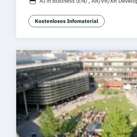
AI in Business (EN)
AR/VR/XR Develo
Agrarmanagement
Angewandte Germ
Angewandte Künstliche Intelligenz
Kostenloses Infomaterial
Angewandte Psychologie (DE/EN)
Angewandte Psychologie und Beratun
Artificial Intelligence (DE/EN)
Aviation Management (DE/EN)
Bank- und Kapitalmarktrecht
Bauinge
Bauprojektmanagement
Betriebswirt
Betriebswirt/in im Gesundheitsmana
Betriebswirt/in im Pflegemanagement
Betriebswirtschaftslehre
Betriebswirtschaftslehre und Customer
Management
Betriebswirtschaftslehre und Führung
Betriebswirtschaftslehre – Industria