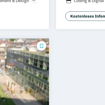
pment & Design
Coding & Digital
anistik
Corporate Tran
Data Science & I
Kostenloses Infom
Data Science & I
g
Digital Marketi
Digital Marketin
Drone Engineeri
nieurwesen
ERP-Systeme &
/in
(berufsbegleite
gement
Energie- & Nac
(berufsbegleite
Energy & Sustai
 Experience
Facility & Real
Facility- & Imm
International 
l Management
International B