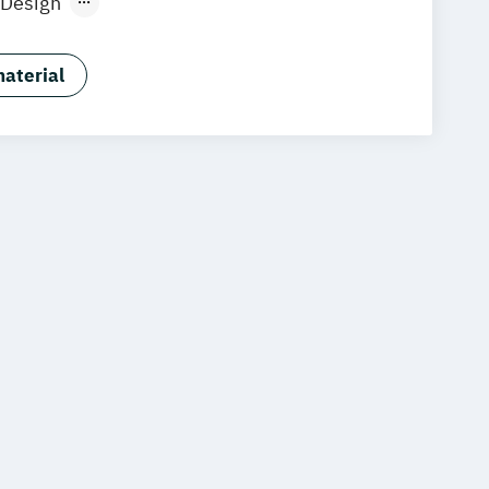
 Design
sformation Management
ntelligent Analytics (EN)
aterial
ntelligent Analytics (berufsbegleitend)
ng (EN)
g (berufsbegleitend)
ng (EN)
 Geschäftsprozessmanagement
nd)
hhaltigkeitsmanagement
nd)
nability Management (EN)
 Estate Management (EN)
obilienmanagement (berufsbegleitend)
Business Management
usiness Studies (EN)