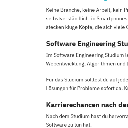
Smart Building Technologies
Sozial-
Heilpädagogik
Heilpädagogik und Ink
Gesundheits- & Public Management
S
Heilpädagogik/Inklusionspädagogik
Keine Branche, keine Arbeit, kein P
Soziale Arbeit
Sozialpolitik & -manag
Hotelmanagement (DE/EN)
IT-Betrieb
selbstverständlich: in Smartphones
Verfahrens- & Energietechnik
Untern
IT-Management
Immobilienmanagem
stecken kluge Köpfe, die sich viel
Tourismus- & Freizeitwirtschaft
Immobilienmanagement für Immobilie
Wirtschaft & Management for Professi
Immobilienwirtschaft
Informatik
Software Engineering St
Wirtschaftsingenieurwesen
Information Technology Management 
Im Software Engineering Studium l
Innovation and Entrepreneurship (DE/
Webentwicklung, Algorithmen und Da
International Healthcare Management
International Management (DE/EN)
Für das Studium solltest du auf jed
Internationales Marketing
Lösungen für Probleme sofort da. Kr
Journalismus und digitale Kommunikat
Kindheitspädagogik
Karrierechancen nach d
Kindheitspädagogik für Erzieher:innen
Kommunikationsdesign
Kommunikatio
Nach dem Studium hast du hervorra
Kultur- und Medienpädagogik
Logist
Software zu tun hat.