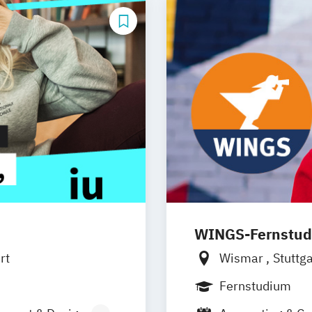
WINGS-Fernstu
rt
Wismar
Stuttg
Frankfurt am M
Fernstudium
München
Dort