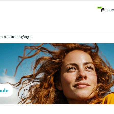
Suc
en & Studiengänge
hule