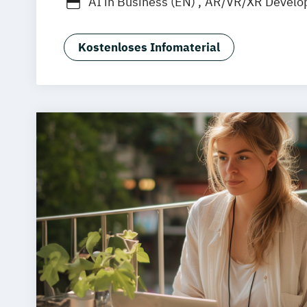
AI in Business (EN)
AR/VR/XR Develo
Agrarmanagement
Angewandte Germ
Angewandte Künstliche Intelligenz
Kostenloses Infomaterial
Angewandte Psychologie (DE/EN)
Angewandte Psychologie und Beratun
Artificial Intelligence (DE/EN)
Aviation Management (DE/EN)
Bank- und Kapitalmarktrecht
Bauinge
Bauprojektmanagement
Betriebswirt
Betriebswirt/in im Gesundheitsmana
Betriebswirt/in im Pflegemanagement
Betriebswirtschaftslehre
Betriebswirtschaftslehre und Customer
Management
Betriebswirtschaftslehre und Führung
Betriebswirtschaftslehre – Industria