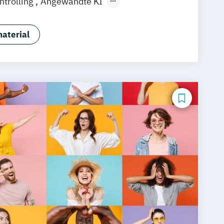
ntrolling
Angewandte KI
etriebswirtschaft
ting
Digital Business
aterial
ce
Marketing & Psychology
iche Verwaltung
 und Management
ement
General Management
nagement
e Management
d Forensik
IT-Forensik
& Consulting
nagement
chnik & Management
dtLand-Entwicklung
Legal Tech
igitalisierung und Nachhaltigkeit
izintechnik & Management