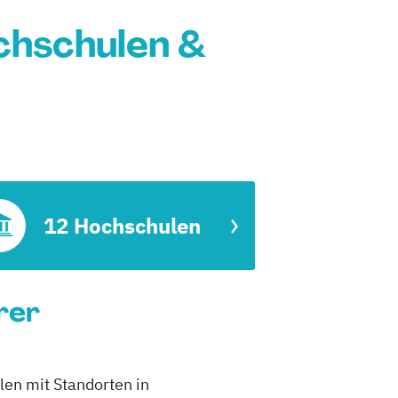
chschulen &
12 Hochschulen
rer
en mit Standorten in