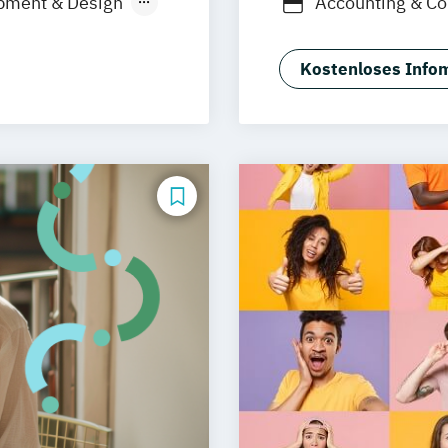
pment & Design
Accounting & Co
anistik
Bautenschutz
B
Business Consul
Kostenloses Infom
Digital Commer
g
Digitale Öffentl
Energietechnik
Facility Manag
nieurwesen
Gesundheitsma
/in
Human Resourc
gement
IT Sicherheit un
IT-Management 
Immobilienma
 Experience
Informationste
Integrative Sta
Management
D
l Management
Marketing
Med