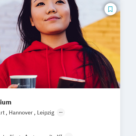
dium
art
Hannover
Leipzig
ain
Berlin
Hamburg
Düsseldorf
mund
Bonn
Nürnberg