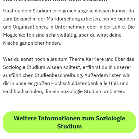
Eventmanagement
Facility Management
Hast du dein Studium erfolgreich abgeschlossen kannst du
Finance
zum Beispiel in der Markforschung arbeiten, bei Verbänden
Accounting und Taxation (DE/EN)
und Organisationen, in Unternehmen oder in der Lehre. Die
Finanzmanagement
Möglichkeiten sind sehr vielfältig, aber du wirst deine
Finanzmanagement für Bankkaufleute
Nische ganz sicher finden.
Fintech
Fitnessökonomie
Game Design
Gartenbau
General Management
Was du sonst noch alles zum Thema Karriere und über das
Gerontologie
Soziologie Studium wissen solltest, erfährst du in unserer
ausführlichen Studienbeschreibung. Außerdem listen wir
Gesundheits- und Pflegepädagogik
dir in unserer großen Hochschuldatenbank alle Unis und
Gesundheitsmanagement
Fachhochschulen, die ein Soziologie Studium anbieten.
Gesundheitspsychologie
Gesundheitspädagogik
Gesundheitsökonomie
Growth Hacking
Weitere Informationen zum Soziologie
Growth Hacking (DE/EN)
Studium
Growth Hacking for Entrepreneurs (DE/EN)
Heilpädagogik