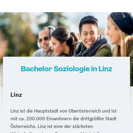
Heilpädagogik und Inklusion
Heilpädagogik/Inklusionspädagogik
Hotelmanagement (DE/EN)
IT-Betriebswirt/in
IT-Management
Immobilienmanagement
Immobilienmanagement für
Immobilienkaufleute
Immobilienwirtschaft
Informatik
Bachelor Soziologie in Linz
Information Technology Management
(DE/EN)
Innovation and Entrepreneurship (DE/EN)
Linz
International Healthcare Management
(DE/EN)
Linz ist die Hauptstadt von Oberösterreich und ist
International Management (DE/EN)
mit ca. 200.000 Einwohnern die drittgrößte Stadt
Internationales Marketing
Österreichs. Linz ist eine der stärksten
Journalismus und digitale Kommunikation