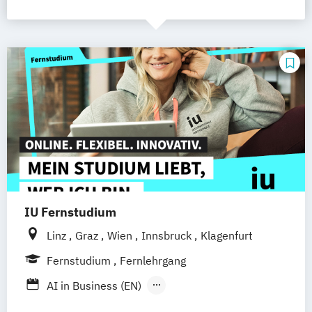
IU Fernstudium
Linz
Graz
Wien
Innsbruck
Klagenfurt
Fernstudium
Fernlehrgang
AI in Business (EN)
AR/VR/XR Development & Design