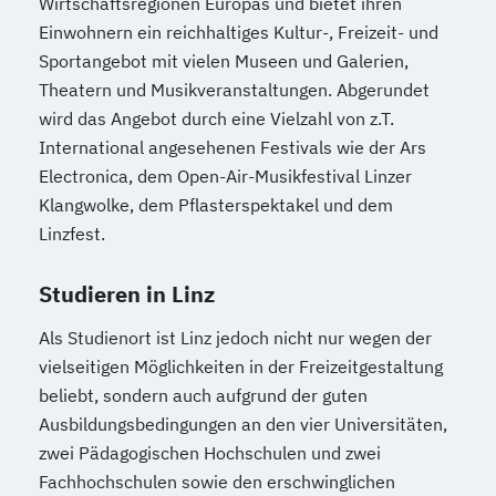
Wirtschaftsregionen Europas und bietet ihren
Kindheitspädagogik
Einwohnern ein reichhaltiges Kultur-, Freizeit- und
Kindheitspädagogik für Erzieher:innen
Sportangebot mit vielen Museen und Galerien,
Kommunikationsdesign
Theatern und Musikveranstaltungen. Abgerundet
Kommunikationspsychologie
wird das Angebot durch eine Vielzahl von z.T.
Kultur- und Medienpädagogik
International angesehenen Festivals wie der Ars
Logistikmanagement
Logopädie
Electronica, dem Open-Air-Musikfestival Linzer
Klangwolke, dem Pflasterspektakel und dem
Machine Learning (EN)
Linzfest.
Management (DE/EN)
Marketing
Marketing und digitale Medien
Studieren in Linz
Marketingmanagement
Maschinenbau
Master of Business Administration (DE/EN)
Als Studienort ist Linz jedoch nicht nur wegen der
vielseitigen Möglichkeiten in der Freizeitgestaltung
Mechatronik
beliebt, sondern auch aufgrund der guten
Mediation und Konfliktmanagement
Ausbildungsbedingungen an den vier Universitäten,
zwei Pädagogischen Hochschulen und zwei
Mediendesign
Medieninformatik
Fachhochschulen sowie den erschwinglichen
Medienmanagement