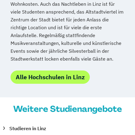
Wohnkosten. Auch das Nachtleben in Linz ist für
Medizinische Informatik
Medizintechnik
viele Studenten ansprechend, das Altstadtviertel im
Modemanagement
Zentrum der Stadt bietet für jeden Anlass die
Nachhaltiges Management
New Work
richtige Location und ist für viele die erste
Online Marketing
Anlaufstelle. Regelmäßig stattfindende
Online Marketing (DE/EN)
Musikveranstaltungen, kulturelle und künstlerische
Personalentwicklung
Events sowie der jährliche Silvesterball in der
Personalmanagement
Stadtwerkstatt locken ebenfalls viele Gäste an.
Personalmanagement (DE/EN)
Pflege
Pflegemanagement
Pflegepädagogik
Alle Hochschulen in Linz
Physiotherapie
Product Management (DE/EN)
Produktdesign
Weitere Studienangebote
Projektmanagement (DE/EN)
Psychologie
Public Health
Public Management
Studieren in Linz
Public Management für