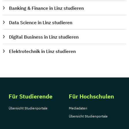
Verwaltungsfachangestellte
Banking & Finance in Linz studieren
Public Relations und Kommunikation
Pädagogik
Pädagogik
Data Science in Linz studieren
Bildungsberatung und Leitung
Digital Business in Linz studieren
Robotics (DE/EN)
Social Media
Software Engineering (EN)
Elektrotechnik in Linz studieren
Softwareentwicklung (DE/EN)
Soziale Arbeit
Soziale Arbeit Schwerpunkt Kinder und
Jugendliche
Sozialmanagement
Sozialpädagogik und Inklusion
Für Studierende
Für Hochschulen
Sportmanagement
Übersicht Studienportale
Mediadaten
Supply Chain Management
Übersicht Studienportale
Tourismusmanagement
UX Design
Umweltingenieurwesen
Vertragsrecht