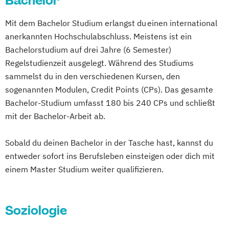
Bachelor
Betriebswirtschaftslehre und Führung
Multimedia-Diplomstudium der
Mit dem Bachelor Studium erlangst du einen international
Betriebswirtschaftslehre – Industrial
Rechtswissenschaften
anerkannten Hochschulabschluss. Meistens ist ein
Management
Nawi-Tec für Schüler*innen
Bachelorstudium auf drei Jahre (6 Semester)
Betriebswirtschaftslehre – Office
Neuere deutsche Literatur im
Regelstudienzeit ausgelegt. Während des Studiums
Management
medienkulturellen Kontext
sammelst du in den verschiedenen Kursen, den
Business Administration (DE/EN)
Philosophie - Philosophie im europäischen
sogenannten Modulen, Credit Points (CPs). Das gesamte
Business Intelligence
Kontext
Bachelor-Studium umfasst 180 bis 240 CPs und schließt
Business Intelligence (DE/EN)
Politikwissenschaft – Regieren und
mit der Bachelor-Arbeit ab.
Cloud Computing
Coaching
Partizipation
Coaching und Supervision
Sobald du deinen Bachelor in der Tasche hast, kannst du
Politikwissenschaft
Computer Science (DE/EN)
Controlling
entweder sofort ins Berufsleben einsteigen oder dich mit
Verwaltungswissenschaft
Soziologie
Customer Centricity
einem Master Studium weiter qualifizieren.
Praktische Informatik
Psychologie
Cyber Security (DE/EN)
Soziologie - Zugänge zur
Data Management (DE/EN)
Gegenwartsgesellschaft
Soziologie
DevOps und Cloud Computing (DE/EN)
Volkswirtschaft
Wirtschaftsinformatik
Digital Business (DE/EN)
Wirtschaftswissenschaft