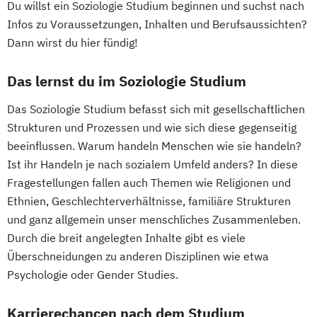
Du willst ein Soziologie Studium beginnen und suchst nach
Digital Business Management
Wirtschaftswissenschaft für Ingenieur/-
Infos zu Voraussetzungen, Inhalten und Berufsaussichten?
Digital Entrepreneurship
Digital Health
innen und Naturwissenschaftler/-innen
Dann wirst du hier fündig!
Digital Innovation and Intrapreneurship
(DE/EN)
Das lernst du im Soziologie Studium
Digital Product Management
Das Soziologie Studium befasst sich mit gesellschaftlichen
Digital Transformation Management -
Strukturen und Prozessen und wie sich diese gegenseitig
Gesundheitswesen
beeinflussen. Warum handeln Menschen wie sie handeln?
Digitale Betriebswirtschaftslehre
Ist ihr Handeln je nach sozialem Umfeld anders? In diese
Digitale Transformation
Diätetik
Fragestellungen fallen auch Themen wie Religionen und
E-Beratung in der Pädagogik
Ethnien, Geschlechterverhältnisse, familiäre Strukturen
E-Commerce
Elektrotechnik
und ganz allgemein unser menschliches Zusammenleben.
Engineering (DE/EN)
Durch die breit angelegten Inhalte gibt es viele
Entrepreneurship (DE/EN)
Ergotherapie
Überschneidungen zu anderen Disziplinen wie etwa
Ernährungswissenschaften
Psychologie oder Gender Studies.
Erwachsenenbildung
Beratung und Personalentwicklung
Karrierechancen nach dem Studium