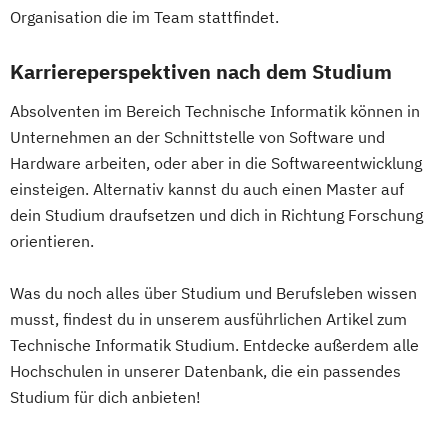
Organisation die im Team stattfindet.
Erwachsenenbildung
Beratung und Personalentwicklung
Karriereperspektiven nach dem Studium
Eventmanagement
Facility Management
Finance
Absolventen im Bereich Technische Informatik können in
Unternehmen an der Schnittstelle von Software und
Accounting und Taxation (DE/EN)
Hardware arbeiten, oder aber in die Softwareentwicklung
Finanzmanagement
einsteigen. Alternativ kannst du auch einen Master auf
Finanzmanagement für Bankkaufleute
dein Studium draufsetzen und dich in Richtung Forschung
Fintech
Fitnessökonomie
Game Design
orientieren.
Gartenbau
General Management
Gerontologie
Was du noch alles über Studium und Berufsleben wissen
Gesundheits- und Pflegepädagogik
musst, findest du in unserem ausführlichen Artikel zum
Gesundheitsmanagement
Technische Informatik Studium. Entdecke außerdem alle
Gesundheitspsychologie
Hochschulen in unserer Datenbank, die ein passendes
Gesundheitspädagogik
Studium für dich anbieten!
Gesundheitsökonomie
Growth Hacking
Growth Hacking (DE/EN)