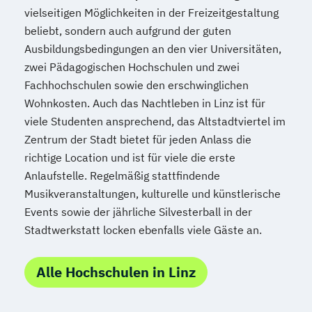
vielseitigen Möglichkeiten in der Freizeitgestaltung
Mediendesign
Medieninformatik
beliebt, sondern auch aufgrund der guten
Medienmanagement
Ausbildungsbedingungen an den vier Universitäten,
Medizinische Informatik
Medizintechnik
zwei Pädagogischen Hochschulen und zwei
Modemanagement
Fachhochschulen sowie den erschwinglichen
Nachhaltiges Management
New Work
Wohnkosten. Auch das Nachtleben in Linz ist für
Online Marketing
viele Studenten ansprechend, das Altstadtviertel im
Online Marketing (DE/EN)
Zentrum der Stadt bietet für jeden Anlass die
Personalentwicklung
richtige Location und ist für viele die erste
Personalmanagement
Anlaufstelle. Regelmäßig stattfindende
Musikveranstaltungen, kulturelle und künstlerische
Personalmanagement (DE/EN)
Pflege
Events sowie der jährliche Silvesterball in der
Pflegemanagement
Pflegepädagogik
Stadtwerkstatt locken ebenfalls viele Gäste an.
Physiotherapie
Product Management (DE/EN)
Alle Hochschulen in Linz
Produktdesign
Projektmanagement (DE/EN)
Psychologie
Public Health