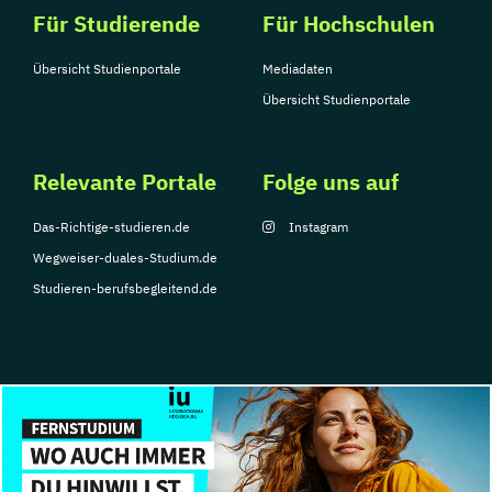
Für Studierende
Für Hochschulen
Tourismusmanagement
UX Design
Umweltingenieurwesen
Vertragsrecht
Übersicht Studienportale
Mediadaten
Wirtschaftsinformatik (DE/EN)
Übersicht Studienportale
Wirtschaftsingenieurwesen
Wirtschaftsingenieurwesen Medizintechnik
Relevante Portale
Folge uns auf
Wirtschaftspsychologie (DE/EN)
Das-Richtige-studieren.de
Instagram
Wirtschaftsrecht
Ökonom/in
Wegweiser-duales-Studium.de
Studieren-berufsbegleitend.de
© Copyright 2026, TarGroup Media GmbH
Impressum
Über
Datenschutzerklärung
Nutzungsbedingungen
Barrier