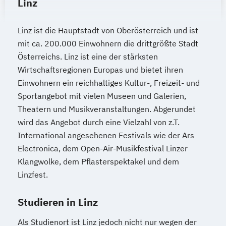
Linz
Internationales Marketing
Journalismus und digitale Kommunikation
Linz ist die Hauptstadt von Oberösterreich und ist
Kindheitspädagogik
mit ca. 200.000 Einwohnern die drittgrößte Stadt
Kindheitspädagogik für Erzieher:innen
Österreichs. Linz ist eine der stärksten
Wirtschaftsregionen Europas und bietet ihren
Kommunikationsdesign
Einwohnern ein reichhaltiges Kultur-, Freizeit- und
Kommunikationspsychologie
Sportangebot mit vielen Museen und Galerien,
Kultur- und Medienpädagogik
Theatern und Musikveranstaltungen. Abgerundet
Logistikmanagement
Logopädie
wird das Angebot durch eine Vielzahl von z.T.
Machine Learning (EN)
International angesehenen Festivals wie der Ars
Management (DE/EN)
Marketing
Electronica, dem Open-Air-Musikfestival Linzer
Marketing und digitale Medien
Klangwolke, dem Pflasterspektakel und dem
Marketingmanagement
Maschinenbau
Linzfest.
Master of Business Administration (DE/EN)
Studieren in Linz
Mechatronik
Als Studienort ist Linz jedoch nicht nur wegen der
Mediation und Konfliktmanagement