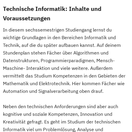
Technische Informatik: Inhalte und
DevOps und Cloud Computing (DE/EN)
Digital Business (DE/EN)
Voraussetzungen
Digital Business Management
In diesem sechssemestrigen Studiengang lernst du
Digital Entrepreneurship
Digital Health
wichtige Grundlagen in den Bereichen Informatik und
Digital Innovation and Intrapreneurship
Technik, auf die du später aufbauen kannst. Auf deinem
(DE/EN)
Stundenplan stehen Fächer über Algorithmen und
Digital Product Management
Datenstrukturen, Programmierparadigmen, Mensch-
Digital Transformation Management -
Maschine- Interaktion und viele weitere. Außerdem
Gesundheitswesen
vermittelt das Studium Kompetenzen in den Gebieten der
Digitale Betriebswirtschaftslehre
Mathematik und Elektrotechnik. Hier kommen Fächer wie
Digitale Transformation
Diätetik
Automation und Signalverarbeitung oben drauf.
E-Beratung in der Pädagogik
Neben den technischen Anforderungen sind aber auch
E-Commerce
Elektrotechnik
kognitive und soziale Kompetenzen, Innovation und
Engineering (DE/EN)
Kreativität gefragt. Es geht im Studium der technischen
Entrepreneurship (DE/EN)
Ergotherapie
Informatik viel um Problemlösung, Analyse und
Ernährungswissenschaften