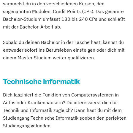
sammelst du in den verschiedenen Kursen, den
Betriebswirtschaftslehre und Customer
sogenannten Modulen, Credit Points (CPs). Das gesamte
Experience Management
Bachelor-Studium umfasst 180 bis 240 CPs und schließt
Betriebswirtschaftslehre und Führung
mit der Bachelor-Arbeit ab.
Betriebswirtschaftslehre – Industrial
Management
Sobald du deinen Bachelor in der Tasche hast, kannst du
Betriebswirtschaftslehre – Office
entweder sofort ins Berufsleben einsteigen oder dich mit
einem Master Studium weiter qualifizieren.
Management
Business Administration (DE/EN)
Business Intelligence
Technische Informatik
Business Intelligence (DE/EN)
Cloud Computing
Coaching
Dich fasziniert die Funktion von Computersystemen in
Coaching und Supervision
Autos oder Krankenhäusern? Du interessierst dich für
Computer Science (DE/EN)
Controlling
Technik und Informatik zugleich? Dann hast du mit dem
Customer Centricity
Studiengang Technische Informatik soeben den perfekten
Cyber Security (DE/EN)
Studiengang gefunden.
Data Management (DE/EN)