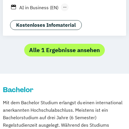
AI in Business (EN)
AR/VR/XR Development & Design
Agrarmanagement
Kostenloses Infomaterial
Angewandte Germanistik
Angewandte Künstliche Intelligenz
Angewandte Psychologie (DE/EN)
Alle 1 Ergebnisse ansehen
Angewandte Psychologie und Beratung
Artificial Intelligence (DE/EN)
Aviation Management (DE/EN)
Bank- und Kapitalmarktrecht
Bachelor
Bauingenieurwesen
Bauprojektmanagement
Betriebswirt/in
Mit dem Bachelor Studium erlangst du einen international
Betriebswirt/in im
anerkannten Hochschulabschluss. Meistens ist ein
Gesundheitsmanagement
Bachelorstudium auf drei Jahre (6 Semester)
Betriebswirt/in im Pflegemanagement
Regelstudienzeit ausgelegt. Während des Studiums
Betriebswirtschaftslehre