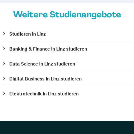
Public Management
Weitere Studienangebote
Public Management für
Verwaltungsfachangestellte
Public Relations und Kommunikation
Studieren in Linz
Pädagogik
Pädagogik
Banking & Finance in Linz studieren
Bildungsberatung und Leitung
Robotics (DE/EN)
Social Media
Data Science in Linz studieren
Software Engineering (EN)
Softwareentwicklung (DE/EN)
Digital Business in Linz studieren
Soziale Arbeit
Soziale Arbeit Schwerpunkt Kinder und
Elektrotechnik in Linz studieren
Jugendliche
Sozialmanagement
Sozialpädagogik und Inklusion
Sportmanagement
Supply Chain Management