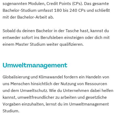
Doktoratsstudium der Sozial- und
sogenannten Modulen, Credit Points (CPs). Das gesamte
Physiotherapie
Radiologietechnologie
Erwachsenenbildung
Health Studies*
Wirtschaftswissenschaften
Bachelor-Studium umfasst 180 bis 240 CPs und schließt
Software Engineering und vernetzte
Beratung und Personalentwicklung
Health Tech and Clinical Engineering
Environmental Sciences - Soil
mit der Bachelor-Arbeit ab.
Systeme
Eventmanagement
Facility Management
Hebammen
High Tech Manufacturing
Water and Biodiversity (ENVEURO)
Soziale Arbeit
Wirtschaftsinformatik
Finance
IT-Security
Sobald du deinen Bachelor in der Tasche hast, kannst du
Forstwirtschaft
Forstwissenschaften
Accounting und Taxation (DE/EN)
Integriertes Risikomanagement
entweder sofort ins Berufsleben einsteigen oder dich mit
Green Building Engineering
Finanzmanagement
Integriertes Sicherheitsmanagement
einem Master Studium weiter qualifizieren.
Holz- und Naturfasertechnologie
Finanzmanagement für Bankkaufleute
Kinder- und Familienzentrierte Soziale
Holztechnologie und Management
Fintech
Fitnessökonomie
Game Design
Arbeit
Horticultural Sciences
Umweltmanagement
Gartenbau
General Management
Logopädie*
Molecular Biotechnology
Kulturtechnik und Wasserwirtschaft
Gerontologie
Molekulare Biotechnologie
Landschaftsplanung und
Globalisierung und Klimawandel fordern ein Handeln von
Gesundheits- und Pflegepädagogik
Multilingual Technologies
Landschaftsarchitektur
uns Menschen hinsichtlich der Nutzung von Ressourcen
Gesundheitsmanagement
Nachhaltige Verpackungstechnologie
Lebensmittel- und Biotechnologie
und dem Umweltschutz. Wie du Unternehmen dabei helfen
Gesundheitspsychologie
Nachhaltiges Ressourcenmanagement
Lebensmittelwissenschaften und -
kannst, umweltfreundlicher zu arbeiten und gesetzliche
Gesundheitspädagogik
Orthoptik
technologie
Vorgaben einzuhalten, lernst du im Umweltmanagement
Gesundheitsökonomie
Growth Hacking
Packaging Technology and Sustainability
Studium.
Limnology & Wetland Management
Growth Hacking (DE/EN)
Physiotherapie
Public Management