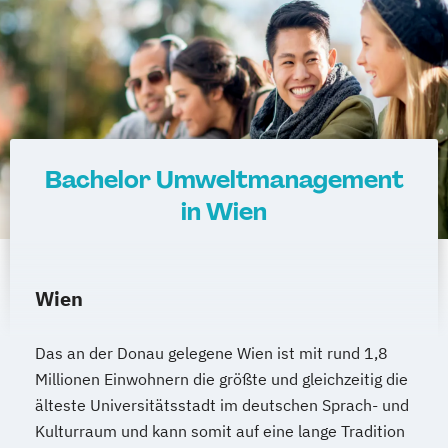
Sustainability of Civil Infrastructure and
Mediendesign
Medieninformatik
Protection Systems (CP)
Medienmanagement
Universitätslehrgang Mycotoxin Summer
Medizinische Informatik
Medizintechnik
Academy (CP)
Modemanagement
Universitätslehrgang Protein
Nachhaltiges Management
New Work
Chromatography - Engineering
Online Marketing
Fundamentals and Measurments for
Bachelor Umweltmanagement
Online Marketing (DE/EN)
Process Development and Scale (CP)
in Wien
Personalentwicklung
Water Management and Environmental
Personalmanagement
Engineering (Englisch)
Personalmanagement (DE/EN)
Pflege
Weinbau
Önologie und Weinwirtschaft
Wien
Pflegemanagement
Pflegepädagogik
Wildtierökologie und Wildtiermanagement
Physiotherapie
Das an der Donau gelegene Wien ist mit rund 1,8
Product Management (DE/EN)
Millionen Einwohnern die größte und gleichzeitig die
Produktdesign
älteste Universitätsstadt im deutschen Sprach- und
Projektmanagement (DE/EN)
Kulturraum und kann somit auf eine lange Tradition
Psychologie
Public Health