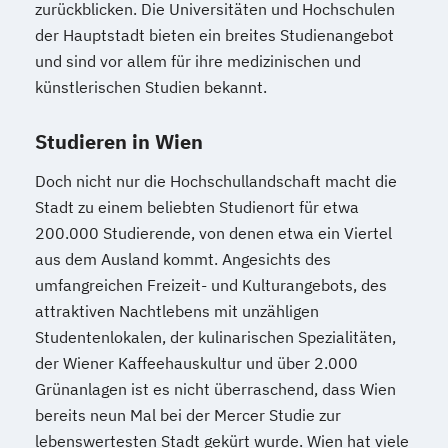
zurückblicken. Die Universitäten und Hochschulen
Public Management
der Hauptstadt bieten ein breites Studienangebot
Public Management für
und sind vor allem für ihre medizinischen und
Verwaltungsfachangestellte
künstlerischen Studien bekannt.
Public Relations und Kommunikation
Studieren in Wien
Pädagogik
Pädagogik
Bildungsberatung und Leitung
Doch nicht nur die Hochschullandschaft macht die
Robotics (DE/EN)
Social Media
Stadt zu einem beliebten Studienort für etwa
Software Engineering (EN)
200.000 Studierende, von denen etwa ein Viertel
Softwareentwicklung (DE/EN)
aus dem Ausland kommt. Angesichts des
Soziale Arbeit
umfangreichen Freizeit- und Kulturangebots, des
Soziale Arbeit Schwerpunkt Kinder und
attraktiven Nachtlebens mit unzähligen
Jugendliche
Studentenlokalen, der kulinarischen Spezialitäten,
Sozialmanagement
der Wiener Kaffeehauskultur und über 2.000
Grünanlagen ist es nicht überraschend, dass Wien
Sozialpädagogik und Inklusion
bereits neun Mal bei der Mercer Studie zur
Sportmanagement
lebenswertesten Stadt gekürt wurde. Wien hat viele
Supply Chain Management