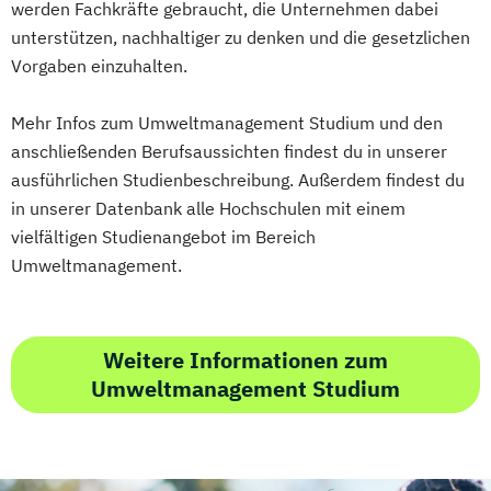
Biomassetechnologie
werden Fachkräfte gebraucht, die Unternehmen dabei
Internationales Marketing
Sustainability in Agriculture
unterstützen, nachhaltiger zu denken und die gesetzlichen
Journalismus und digitale Kommunikation
Vorgaben einzuhalten.
Food Production and Food Technology in
Kindheitspädagogik
the Danube Region
Kindheitspädagogik für Erzieher:innen
Mehr Infos zum Umweltmanagement Studium und den
Umwelt- und Bioressourcenmanagement
anschließenden Berufsaussichten findest du in unserer
Kommunikationsdesign
Umweltingenieurwissenschaften
ausführlichen Studienbeschreibung. Außerdem findest du
Kommunikationspsychologie
Universitätslehrgang Advanced
in unserer Datenbank alle Hochschulen mit einem
Kultur- und Medienpädagogik
technologies in smart crop farming
vielfältigen Studienangebot im Bereich
Logistikmanagement
Logopädie
Universitätslehrgang Akademischer
Umweltmanagement.
Machine Learning (EN)
Jagdwirt/Akademische Jagdwirtin
Management (DE/EN)
Marketing
Universitätslehrgang Bewertung land- und
Marketing und digitale Medien
forstwirtschaftlicher Liegenschaften
Weitere Informationen zum
Marketingmanagement
Maschinenbau
Universitätslehrgang Diplom-Önologie
Umweltmanagement Studium
Master of Business Administration (DE/EN)
Universitätslehrgang
Green.Building.Solutions
Mechatronik
Universitätslehrgang Life-Cycle and
Mediation und Konfliktmanagement