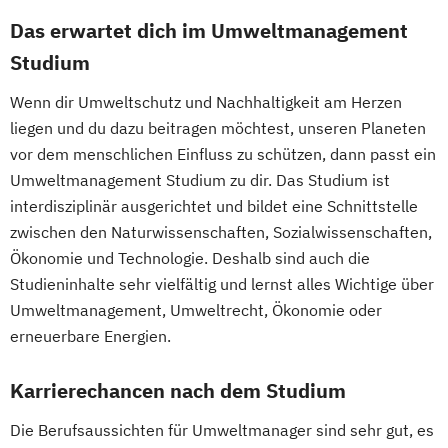
Mountain Forestry (Englisch)
Growth Hacking for Entrepreneurs (DE/EN)
Das erwartet dich im Umweltmanagement
Radiologietechnologie
Natural Resources Management and
Heilpädagogik
Simulation in Health Care
Studium
Ecological Engineering
Heilpädagogik und Inklusion
Software Design and Engineering
Nutzpflanzenwissenschaften
Wenn dir Umweltschutz und Nachhaltigkeit am Herzen
Heilpädagogik/Inklusionspädagogik
Sonography
Soziale Arbeit
Nutztierwissenschaften
liegen und du dazu beitragen möchtest, unseren Planeten
Hotelmanagement (DE/EN)
Sozialraumorientierte und Klinische Soziale
Organic Agricultural Systems and
vor dem menschlichen Einfluss zu schützen, dann passt ein
IT-Betriebswirt/in
IT-Management
Arbeit
Agroecology
Umweltmanagement Studium zu dir. Das Studium ist
Immobilienmanagement
Sozialwirtschaft
Organic Agricultural Systems and
interdisziplinär ausgerichtet und bildet eine Schnittstelle
Immobilienmanagement für
Sustainability Assessment and Resource
Agroecology (Englisch)
zwischen den Naturwissenschaften, Sozialwissenschaften,
Immobilienkaufleute
Management
Pferdewissenschaften
Ökonomie und Technologie. Deshalb sind auch die
Immobilienwirtschaft
Informatik
Sustainable Packaging Design and
Studieninhalte sehr vielfältig und lernst alles Wichtige über
PhD-Studium Biomolecular Technology of
Information Technology Management
Technology
Umweltmanagement, Umweltrecht, Ökonomie oder
Proteins (BioToP)
(DE/EN)
erneuerbare Energien.
Tax Consulting
Tax Management
Phytomedizin
Safety in the Food Chain
Innovation and Entrepreneurship (DE/EN)
Technical Management*
Stoffliche und energetische Nutzung
Karrierechancen nach dem Studium
International Healthcare Management
Technische Informatik
nachwachsender Rohstoffe (NAWARO) -
(DE/EN)
internationales Masterprogramm
Die Berufsaussichten für Umweltmanager sind sehr gut, es
International Management (DE/EN)