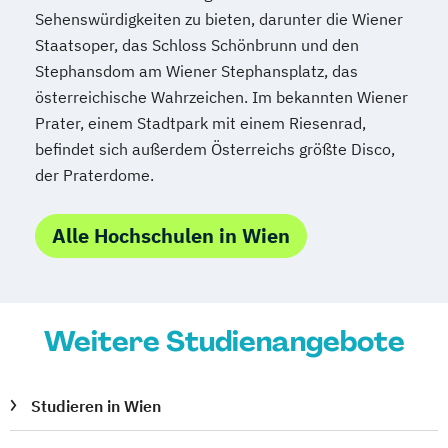
Sehenswürdigkeiten zu bieten, darunter die Wiener
Tourismusmanagement
UX Design
Staatsoper, das Schloss Schönbrunn und den
Umweltingenieurwesen
Vertragsrecht
Stephansdom am Wiener Stephansplatz, das
Wirtschaftsinformatik (DE/EN)
österreichische Wahrzeichen. Im bekannten Wiener
Wirtschaftsingenieurwesen
Prater, einem Stadtpark mit einem Riesenrad,
Wirtschaftsingenieurwesen Medizintechnik
befindet sich außerdem Österreichs größte Disco,
der Praterdome.
Wirtschaftspsychologie (DE/EN)
Wirtschaftsrecht
Ökonom/in
Alle Hochschulen in Wien
Weitere Studienangebote
Studieren in Wien