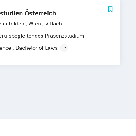
studien Österreich
Saalfelden
Wien
Villach
erufsbegleitendes Präsenzstudium
igence
Bachelor of Laws
ien - eEducation
schaft
Geschichte Europas - Epochen
flechtungen
Informatik
haften
Master of Laws
Mathematik
echnische Softwareentwicklung
lomstudium der Rechtswissenschaften
hüler*innen
 Literatur im medienkulturellen Kontext
hilosophie im europäischen Kontext