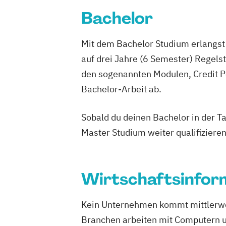
Physiotherapie
Psychologie
Bachelor
Psychosoziale Beratung in Sozialer Arb
Sicherheitsmanagement
Soziale Arbe
Mit dem Bachelor Studium erlangst 
Sozialmanagement
auf drei Jahre (6 Semester) Regel
Technische Redaktion und Information
den sogenannten Modulen, Credit P
Tourismusmanagement
Wirtschaftsin
Bachelor-Arbeit ab.
Wirtschaftsinformatik - Schwerpunkt E
Wirtschaftsingenieurwesen
Wirtschaf
Sobald du deinen Bachelor in der T
Wirtschaftsrecht
Master Studium weiter qualifizieren
Wirtschaftsrecht mit internationalen A
Wirtschaftsinfor
Kein Unternehmen kommt mittlerweil
Branchen arbeiten mit Computern un