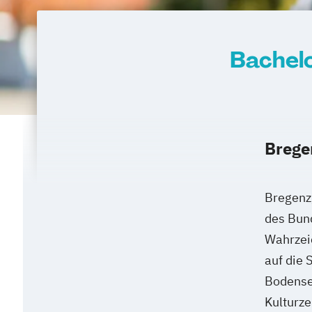
Bachelo
Brege
Bregenz,
des Bun
Wahrzeic
auf die 
Bodensee
Kulturz