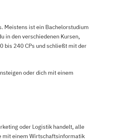
aft – Regieren und Partizipation
haft
Verwaltungswissenschaft
tische Informatik
Psychologie
. Meistens ist ein Bachelorstudium
gänge zur Gegenwartsgesellschaft
du in den verschiedenen Kursen,
Wirtschaftsinformatik
 bis 240 CPs und schließt mit der
senschaft
enschaft für Ingenieur/-innen und
ftler/-innen
insteigen oder dich mit einem
eting oder Logistik handelt, alle
e mit einem Wirtschaftsinformatik