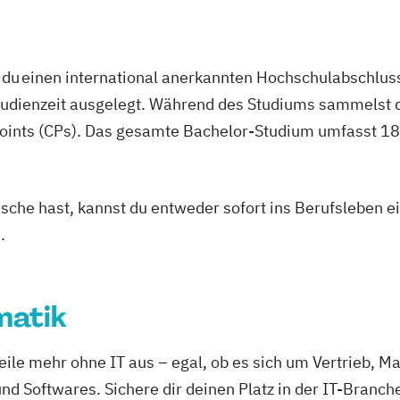
Politikwissensch
eit
Politikwissensc
it
Soziologie
Prak
du einen international anerkannten Hochschulabschluss
Soziologie - Zu
studienzeit ausgelegt. Während des Studiums sammelst 
sdesign
Volkswirtschaft
oints (CPs). Das gesamte Bachelor-Studium umfasst 180
formatik
Wirtschaftswis
-Business
Wirtschaftswiss
tspsychologie
Naturwissenscha
asche hast, kannst du entweder sofort ins Berufsleben e
.
spekten
matik
e mehr ohne IT aus – egal, ob es sich um Vertrieb, Mark
d Softwares. Sichere dir deinen Platz in der IT-Branch