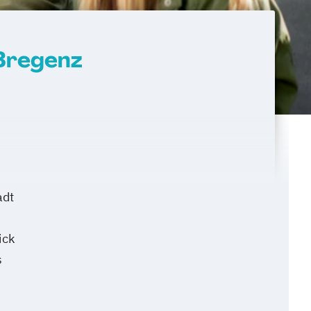
 Bregenz
adt
ick
s