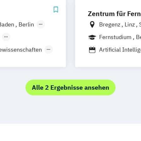
Zentrum für Fern
Baden
Berlin
Bregenz
Linz
nover
Fernstudium
B
m
München
ewissenschaften
Artificial Intell
Regenstauf
gn & Leadership
Bildung und Med
stfildern
Bildungswissen
g
Wuppertal
ent von
Umbrüche
Ver
lberg
Kulturwissensc
Alle 2 Ergebnisse ansehen
anagement
Mathematisch-t
design
Multimedia-Dip
tic Management
Nawi-Tec für Sc
Neuere deutsche
ilverfahren
ktion
Philosophie - P