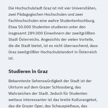
Mediendesign
Medieninformatik
Die Hochschulstadt Graz ist mit vier Universitäten,
Medienmanagement
zwei Pädagogischen Hochschulen und zwei
Medizinische Informatik
Medizintechnik
Fachhochschulen eine wahre Studentenhochburg.
Modemanagement
Etwa 50.000 Studenten studieren unter den
insgesamt 289.000 Einwohnern der zweitgrößten
Nachhaltiges Management
New Work
Stadt Österreichs. Angesichts der vielen Vorteile,
Online Marketing
die die Stadt bietet, ist es nicht überraschend, dass
Online Marketing (DE/EN)
Graz zweitgrößter Hochschulstandort in Österreich
Personalentwicklung
ist.
Personalmanagement
Personalmanagement (DE/EN)
Pflege
Studieren in Graz
Pflegemanagement
Pflegepädagogik
Physiotherapie
Bekannteste Sehenswürdigkeit der Stadt ist der
Uhrturm auf dem Grazer Schlossberg, das
Product Management (DE/EN)
Wahrzeichen der Stadt. Jedoch für Studenten
Produktdesign
weitaus interessanter ist das breite Kulturangebot,
Projektmanagement (DE/EN)
das die Grazer Oper, das Schauspielhaus, das
Psychologie
Public Health