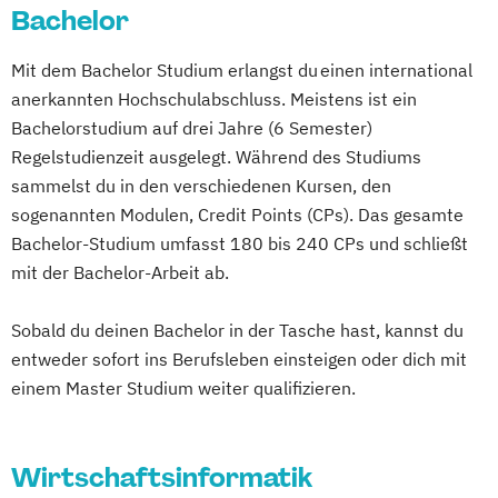
Exhibition Design
Systems Engineering Leadership
Bachelor
Biomedical Engineering
Chemie
DevOps und Cloud Computing (DE/EN)
Fahrzeugtechnik / Automotive Engineering
Wirtschaftsinformatik
Cleanroom Technology
Digital Business (DE/EN)
Mit dem Bachelor Studium erlangst du einen international
General Management
Darstellende Geometrie (Lehramt)
Digital Business Management
anerkannten Hochschulabschluss. Meistens ist ein
Gesundheits- und Krankenpflege
Doktoratsstudium der
Digital Entrepreneurship
Digital Health
Bachelorstudium auf drei Jahre (6 Semester)
Gesundheitsinformatik / eHealth
Naturwissenschaften
Digital Innovation and Intrapreneurship
Regelstudienzeit ausgelegt. Während des Studiums
Gesundheitsmanagement im Tourismus
Doktoratsstudium der Technischen
(DE/EN)
sammelst du in den verschiedenen Kursen, den
Gesundheitsmanagement und Public
Wissenschaften
sogenannten Modulen, Credit Points (CPs). Das gesamte
Digital Product Management
Health
Elektrotechnik
Bachelor-Studium umfasst 180 bis 240 CPs und schließt
Digital Transformation Management -
Gesundheitstourismus und
Elektrotechnik-Toningenieur
mit der Bachelor-Arbeit ab.
Gesundheitswesen
Freizeitmanagement
Elektrotechnik-Wirtschaft
Geodäsie
Digitale Betriebswirtschaftslehre
Global Green and Social Business
Sobald du deinen Bachelor in der Tasche hast, kannst du
Geomatics Science
Geosciences
Digitale Transformation
Diätetik
Global Leadership and HR Management
entweder sofort ins Berufsleben einsteigen oder dich mit
Geospatial Technologies
E-Beratung in der Pädagogik
Global Strategic Decision Making
einem Master Studium weiter qualifizieren.
Geowissenschaften
Informatik
E-Commerce
Elektrotechnik
Hebammen
IT & Mobile Security
Informatik (Lehramt)
Engineering (DE/EN)
IT Architecture
IT-Recht & Management
Information and Computer Engineering
Entrepreneurship (DE/EN)
Ergotherapie
Wirtschaftsinformatik
Industrial Design
Maschinenbau
Mathematik
Ernährungswissenschaften