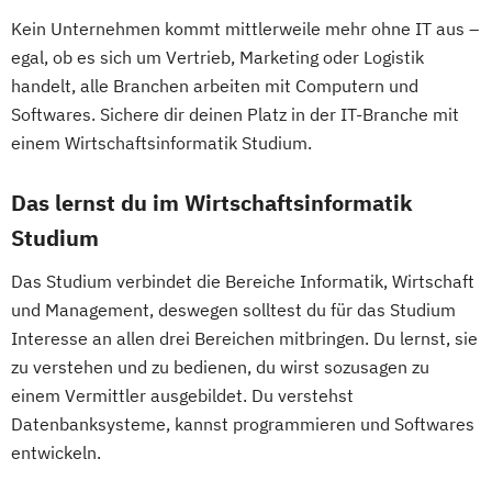
Industrielle Mechatronik
Molekularbiologie
Kein Unternehmen kommt mittlerweile mehr ohne IT aus –
Erwachsenenbildung
Industriewirtschaft / Industrial
Molekulare Mikrobiologie
egal, ob es sich um Vertrieb, Marketing oder Logistik
Beratung und Personalentwicklung
Management
Nachhaltiges Bauen
handelt, alle Branchen arbeiten mit Computern und
Eventmanagement
Facility Management
Informationsdesign
Interaction Design
New Austrian Tunneling Method
Softwares. Sichere dir deinen Platz in der IT-Branche mit
Finance
International Industrial Management
Engineering (NATM)
einem Wirtschaftsinformatik Studium.
Accounting und Taxation (DE/EN)
International Supply Management
Paper and Pulp Technology
Finanzmanagement
Journalismus und Public Relations (PR)
Das lernst du im Wirtschaftsinformatik
Pflanzenwissenschaften
Physik
Finanzmanagement für Bankkaufleute
Lebensmittel: Produkt- und
Studium
Softwareentwicklung-Wirtschaft
Fintech
Fitnessökonomie
Game Design
Prozessentwicklung
Space Sciences and Earth from Space
Gartenbau
General Management
Das Studium verbindet die Bereiche Informatik, Wirtschaft
Logopädie
Luftfahrt / Aviation
SpaceTech - Space Systems and Business
Gerontologie
und Management, deswegen solltest du für das Studium
Luftverkehrsmanagement
Engineering
Gesundheits- und Pflegepädagogik
Interesse an allen drei Bereichen mitbringen. Du lernst, sie
Management internationaler
Traffic Accident Research
zu verstehen und zu bedienen, du wirst sozusagen zu
Gesundheitsmanagement
Geschäftsprozesse
Traffic Accident Research – Aviation Safety
einem Vermittler ausgebildet. Du verstehst
Gesundheitspsychologie
Massenspektrometrie und molekulare
Datenbanksysteme, kannst programmieren und Softwares
Gesundheitspädagogik
Analytik
Umweltsystemwissenschaften /
entwickeln.
Gesundheitsökonomie
Growth Hacking
Media Design
Naturwissenschaften-Technologie
Growth Hacking (DE/EN)