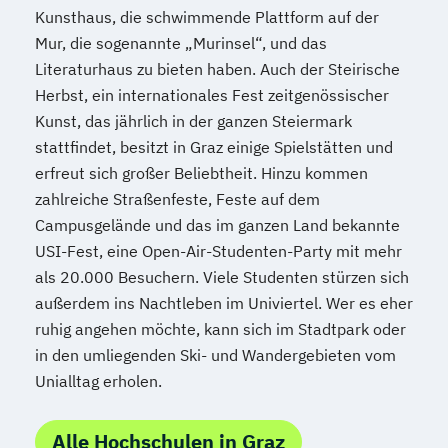
Kunsthaus, die schwimmende Plattform auf der
Public Management
Mur, die sogenannte „Murinsel“, und das
Public Management für
Literaturhaus zu bieten haben. Auch der Steirische
Verwaltungsfachangestellte
Herbst, ein internationales Fest zeitgenössischer
Public Relations und Kommunikation
Kunst, das jährlich in der ganzen Steiermark
Pädagogik
Pädagogik
stattfindet, besitzt in Graz einige Spielstätten und
Bildungsberatung und Leitung
erfreut sich großer Beliebtheit. Hinzu kommen
Robotics (DE/EN)
Social Media
zahlreiche Straßenfeste, Feste auf dem
Software Engineering (EN)
Campusgelände und das im ganzen Land bekannte
Softwareentwicklung (DE/EN)
USI-Fest, eine Open-Air-Studenten-Party mit mehr
als 20.000 Besuchern. Viele Studenten stürzen sich
Soziale Arbeit
außerdem ins Nachtleben im Univiertel. Wer es eher
Soziale Arbeit Schwerpunkt Kinder und
ruhig angehen möchte, kann sich im Stadtpark oder
Jugendliche
in den umliegenden Ski- und Wandergebieten vom
Sozialmanagement
Unialltag erholen.
Sozialpädagogik und Inklusion
Sportmanagement
Alle Hochschulen in Graz
Supply Chain Management