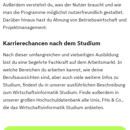
Medienkompetenz und Digital Literacy
Außerdem verstehst du, was der Nutzer braucht und wie
Verfahrenstechnik
Wasserkraft
Growth Hacking for Entrepreneurs (DE/EN)
Mobile Software Development
man die Programme möglichst nutzerfreundlich gestaltet.
Wirtschaftsingenieurwesen-Bauwesen
Heilpädagogik
Mobility Technologies
Darüber hinaus hast du Ahnung von Betriebswirtschaft und
Wirtschaftsingenieurwesen-Maschinenbau
Heilpädagogik und Inklusion
Nachhaltiges Lebensmittelmanagement
Projektmanagement.
Heilpädagogik/Inklusionspädagogik
Physiotherapie
Hotelmanagement (DE/EN)
Karrierechancen nach dem Studium
Power Electronic Engineering
IT-Betriebswirt/in
IT-Management
Studienrichtung im Masterstudiengang
Nach dieser umfangreichen und vielseitigen Ausbildung
Immobilienmanagement
Electronic Engineering
bist du eine begehrte Fachkraft auf dem Arbeitsmarkt. In
Immobilienmanagement für
Produktionstechnik und Organisation
welche Bereichen du arbeiten kannst, wie deine
Immobilienkaufleute
Public Communication
Berufsaussichten sind, aber auch viele weitere Infos zu
Immobilienwirtschaft
Informatik
Radiologietechnologie
Studium, findest du in unserer ausführlichen Beschreibung
Information Technology Management
Software Design & Cloud Computing
zum Wirtschaftsinformatik Studium. Finde außerdem in
(DE/EN)
Software and Digital Experience
unserer großen Hochschuldatenbank alle Unis, FHs & Co.,
Innovation and Entrepreneurship (DE/EN)
die das Wirtschaftsinformatik Studium anbieten.
Engineering
International Healthcare Management
Sound Design
Soziale Arbeit
(DE/EN)
Sport und Eventmanagement
International Management (DE/EN)