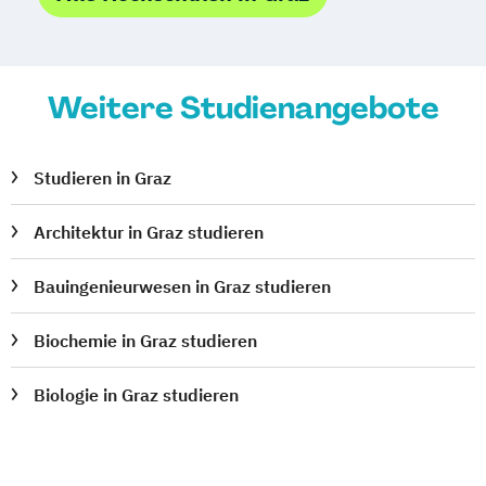
Tourismusmanagement
UX Design
Umweltingenieurwesen
Vertragsrecht
Wirtschaftsinformatik (DE/EN)
Weitere Studienangebote
Wirtschaftsingenieurwesen
Wirtschaftsingenieurwesen Medizintechnik
Studieren in Graz
Wirtschaftspsychologie (DE/EN)
Architektur in Graz studieren
Wirtschaftsrecht
Ökonom/in
Bauingenieurwesen in Graz studieren
Biochemie in Graz studieren
Biologie in Graz studieren