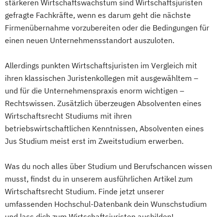
stärkeren Wirtschaftswachstum sind Wirtschaftsjuristen
Wirtschaft und Recht
Growth Hacking for Entrepreneurs (DE/EN)
gefragte Fachkräfte, wenn es darum geht die nächste
Wirtschaftsinformatik
Wirtschaftsrecht
Heilpädagogik
Firmenübernahme vorzubereiten oder die Bedingungen für
Wissenschaft
Technik & Gesellschaft
Heilpädagogik und Inklusion
einen neuen Unternehmensstandort auszuloten.
Worlds of English
Heilpädagogik/Inklusionspädagogik
Allerdings punkten Wirtschaftsjuristen im Vergleich mit
Hotelmanagement (DE/EN)
ihren klassischen Juristenkollegen mit ausgewähltem –
IT-Betriebswirt/in
IT-Management
und für die Unternehmenspraxis enorm wichtigen –
Immobilienmanagement
Rechtswissen. Zusätzlich überzeugen Absolventen eines
Immobilienmanagement für
Wirtschaftsrecht Studiums mit ihren
Immobilienkaufleute
betriebswirtschaftlichen Kenntnissen, Absolventen eines
Immobilienwirtschaft
Informatik
Jus Studium meist erst im Zweitstudium erwerben.
Information Technology Management
(DE/EN)
Was du noch alles über Studium und Berufschancen wissen
Innovation and Entrepreneurship (DE/EN)
musst, findst du in unserem ausführlichen Artikel zum
International Healthcare Management
Wirtschaftsrecht Studium. Finde jetzt unserer
(DE/EN)
umfassenden Hochschul-Datenbank dein Wunschstudium
International Management (DE/EN)
und lass dich zum Wirtschaftsjuristen ausbilden!