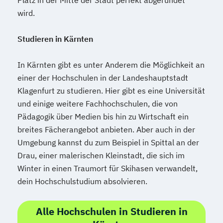
wird.
Public Management
Public Management für
Studieren in Kärnten
Verwaltungsfachangestellte
Public Relations und Kommunikation
In Kärnten gibt es unter Anderem die Möglichkeit an
Pädagogik
Pädagogik
einer der Hochschulen in der Landeshauptstadt
Bildungsberatung und Leitung
Klagenfurt zu studieren. Hier gibt es eine Universität
Robotics (DE/EN)
Social Media
und einige weitere Fachhochschulen, die von
Software Engineering (EN)
Pädagogik über Medien bis hin zu Wirtschaft ein
Softwareentwicklung (DE/EN)
breites Fächerangebot anbieten. Aber auch in der
Soziale Arbeit
Umgebung kannst du zum Beispiel in Spittal an der
Soziale Arbeit Schwerpunkt Kinder und
Drau, einer malerischen Kleinstadt, die sich im
Jugendliche
Winter in einen Traumort für Skihasen verwandelt,
Sozialmanagement
dein Hochschulstudium absolvieren.
Sozialpädagogik und Inklusion
Sportmanagement
Alle Hochschulen in Studieren in
Supply Chain Management