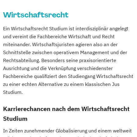
Wirtschaftsingenieurwesen
Erwachsenenbildung
Gegenwartsgesellschaft
Wirtschaftsrecht
International Business and Economics
Beratung und Personalentwicklung
Volkswirtschaft
Wirtschaftsinformatik
International Management
Eventmanagement
Facility Management
Wirtschaftswissenschaft
Ein Wirtschaftsrecht Studium ist interdisziplinär angelegt
Kreatives Schreiben und Schreibkulturen
Finance
Wirtschaftswissenschaft für Ingenieur/-
und vereint die Fachbereiche Wirtschaft und Recht
Lehramt
Liberal Arts
Management
Accounting und Taxation (DE/EN)
innen und Naturwissenschaftler/-innen
miteinander. Wirtschaftsjuristen agieren also an der
Economics
and Data Science
Finanzmanagement
Schnittstelle zwischen operativem Management und der
Mathematics
Finanzmanagement für Bankkaufleute
Rechtsabteilung. Besonders seine praxisorientierte
Media and Convergence Management
Fintech
Fitnessökonomie
Game Design
Ausrichtung und die Verknüpfung verschiedenster
Medien
Kommunikation und Kultur
Fachbereiche qualifiziert den Studiengang Wirtschaftsrecht
Gartenbau
General Management
Medien- und
zu einer echten Alternative zu einem klassischen Jus
Gerontologie
Kommunikationswissenschaften
Studium.
Gesundheits- und Pflegepädagogik
Philosophie
Psychologie
Gesundheitsmanagement
Karrierechancen nach dem Wirtschaftsrecht
Robotics and Artificial Intelligence
Gesundheitspsychologie
Romanistik
Slawistik
Studium
Gesundheitspädagogik
Sozialpädagogik und soziale Inklusion
Gesundheitsökonomie
Growth Hacking
In Zeiten zunehmender Globalisierung und einem weltweit
Technische Mathematik
Visuelle Kultur
Growth Hacking (DE/EN)