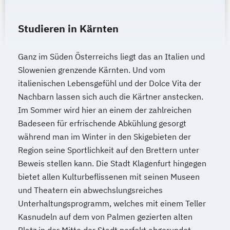
Mediendesign
Medieninformatik
Studieren in Kärnten
Medienmanagement
Medizinische Informatik
Medizintechnik
Ganz im Süden Österreichs liegt das an Italien und
Modemanagement
Slowenien grenzende Kärnten. Und vom
Nachhaltiges Management
New Work
italienischen Lebensgefühl und der Dolce Vita der
Online Marketing
Nachbarn lassen sich auch die Kärtner anstecken.
Online Marketing (DE/EN)
Im Sommer wird hier an einem der zahlreichen
Personalentwicklung
Badeseen für erfrischende Abkühlung gesorgt
Personalmanagement
während man im Winter in den Skigebieten der
Personalmanagement (DE/EN)
Pflege
Region seine Sportlichkeit auf den Brettern unter
Pflegemanagement
Pflegepädagogik
Beweis stellen kann. Die Stadt Klagenfurt hingegen
Physiotherapie
bietet allen Kulturbeflissenen mit seinen Museen
Product Management (DE/EN)
und Theatern ein abwechslungsreiches
Produktdesign
Unterhaltungsprogramm, welches mit einem Teller
Projektmanagement (DE/EN)
Kasnudeln auf dem von Palmen gezierten alten
Psychologie
Public Health
Platz in der Mitte der Stadt perfekt abgerundet