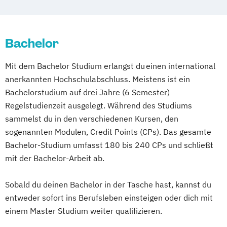
Geographie & Regionalforschung:
DevOps und Cloud Computing (DE/EN)
Mathematik
Regionale Transformationen
Digital Business (DE/EN)
Mathematisch-technische
Germanistik
Bachelor
Digital Business Management
Softwareentwicklung
Germanistik im interkulturellen Kontext
Digital Entrepreneurship
Digital Health
Multimedia-Diplomstudium der
Mit dem Bachelor Studium erlangst du einen international
Geschichte
Informatics
Digital Innovation and Intrapreneurship
Rechtswissenschaften
anerkannten Hochschulabschluss. Meistens ist ein
Information Management
(DE/EN)
Nawi-Tec für Schüler*innen
Bachelorstudium auf drei Jahre (6 Semester)
Information and Communications
Digital Product Management
Neuere deutsche Literatur im
Regelstudienzeit ausgelegt. Während des Studiums
Engineering
Digital Transformation Management -
medienkulturellen Kontext
sammelst du in den verschiedenen Kursen, den
Information and Communications
Gesundheitswesen
Philosophie - Philosophie im europäischen
sogenannten Modulen, Credit Points (CPs). Das gesamte
Engineering: Studienzweig Autonomous
Digitale Betriebswirtschaftslehre
Kontext
Bachelor-Studium umfasst 180 bis 240 CPs und schließt
Systems and Robotics
Digitale Transformation
Diätetik
Politikwissenschaft – Regieren und
mit der Bachelor-Arbeit ab.
Information and Communications
E-Beratung in der Pädagogik
Partizipation
Engineering: Studienzweig Networks and
E-Commerce
Elektrotechnik
Sobald du deinen Bachelor in der Tasche hast, kannst du
Politikwissenschaft
Communications
entweder sofort ins Berufsleben einsteigen oder dich mit
Engineering (DE/EN)
Verwaltungswissenschaft
Soziologie
Information and Communications
einem Master Studium weiter qualifizieren.
Entrepreneurship (DE/EN)
Ergotherapie
Praktische Informatik
Psychologie
Engineering: Studienzweig
Ernährungswissenschaften
Soziologie - Zugänge zur