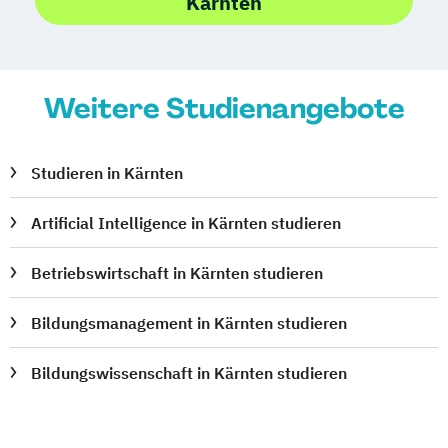
Kärnten
Tourismusmanagement
UX Design
Umweltingenieurwesen
Vertragsrecht
Wirtschaftsinformatik (DE/EN)
Weitere Studienangebote
Wirtschaftsingenieurwesen
Wirtschaftsingenieurwesen Medizintechnik
Studieren in Kärnten
Wirtschaftspsychologie (DE/EN)
Wirtschaftsrecht
Ökonom/in
Artificial Intelligence in Kärnten studieren
Betriebswirtschaft in Kärnten studieren
Bildungsmanagement in Kärnten studieren
Bildungswissenschaft in Kärnten studieren