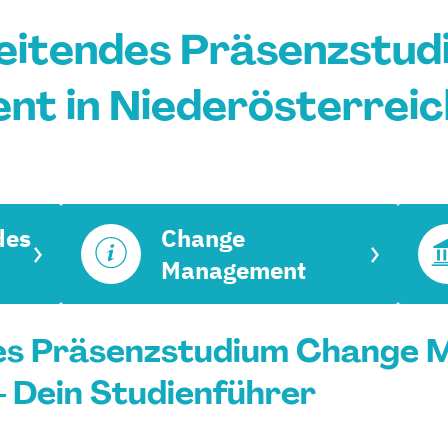
eitendes Präsenzstu
t in Niederösterreic
des
Change
Management
es Präsenzstudium Change 
- Dein Studienführer