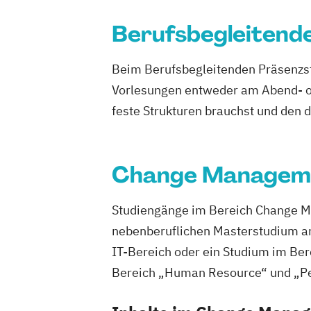
Marketing (EN)
Berufsbegleitend
Medical and Pharmaceutical Biotechno
Musiktherapie
Beim Berufsbegleitenden Präsenzst
OMICS Technologies and Data Science 
Vorlesungen entweder am Abend- od
(EN)
feste Strukturen brauchst und den 
Physiotherapie
StartUp Management 
Sustainable Chemistry and Digital Proc
Tourism and Leisure Management (EN)
Change Managem
Umwelt- und Nachhaltigkeitsmanagem
Unternehmensführung und Digitales 
Studiengänge im Bereich Change M
nebenberuflichen Masterstudium a
IT-Bereich oder ein Studium im Ber
Bereich „Human Resource“ und „Pe