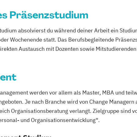
Baubetrieb und
es Präsenzstudium
logy (EN)
Bauphysik und 
Bauprozessma
udium absolvierst du während deiner Arbeit ein Studi
in Biomedicine
Bedürfnisgerech
er Wochenende statt. Das Berufsbegleitende Präsenzstu
Demenz
direkten Austausch mit Dozenten sowie Mitstudierenden 
(EN)
Bewegungsentw
essing (EN)
Bildwissenscha
Biotech
Pharm
ent
ent
Brandschutz
Bu
Management
Business Contro
Business Improv
anagement werden vor allem als Master, MBA und teilw
Business Planni
ngeboten. Je nach Branche wird von Change Managern a
Chiropraktik
Ch
eich Organisationsberatung verlangt. Zielgruppe sind v
Circular and Re
rsonal- und Organisationsentwicklung“.
Clinical and Co
Content- und 