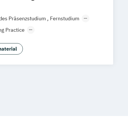
ndes Präsenzstudium
Fernstudium
Berufsbegleitender Präsenzlehrgang
g Practice
ons & Collective Leadership
Rechtsexperte_in
aterial
rtmedizin
atungswissenschaften
rsonalrecht
ity Management
wicklung Essentials
gement
Bank- und Kapitalmarktrecht
ttleres Pflegemanagement
rtragsrecht
g und Kostenermittlung in digitalen