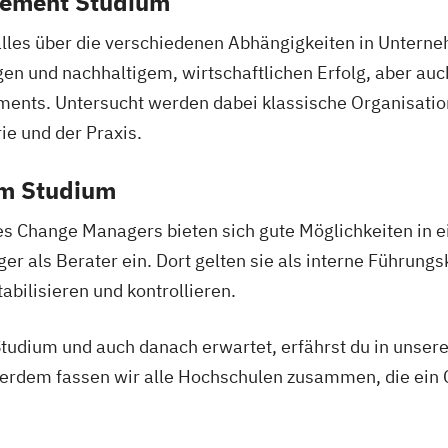
gement Studium
Controlling in 
alles über die verschiedenen Abhängigkeiten in Unter
Corporate Law /
en und nachhaltigem, wirtschaftlichen Erfolg, aber au
MANZ Rechtsak
nts. Untersucht werden dabei klassische Organisation
Counter-Terror
ie und der Praxis.
Crossmediale A
Cultural Proper
em Studium
Darmgesundhei
Datenmanageme
nes Change Managers bieten sich gute Möglichkeiten in e
Design Thinking 
als Berater ein. Dort gelten sie als interne Führungskr
Design digitale
bilisieren und kontrollieren.
Digital Marketi
Digitale Kulturv
tudium und auch danach erwartet, erfährst du in unsere
Sammlungsinsti
rdem fassen wir alle Hochschulen zusammen, die ei
Digitale Transf
Digitale Transf
Digitales Bauen