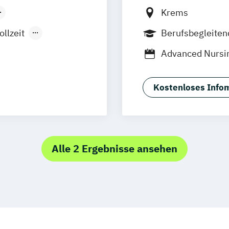
Krems
ollzeit
Berufsbegleite
Duales Studium
Advanced Nursin
Fernlehrgang
ten
Agile Organizati
ry (EN)
Akademische_r 
Kostenloses Infom
formation (EN)
Allgemeine Spo
EN)
Angewandte Ber
enpflege
Arbeits- und Pe
n
Asset und Facil
Alle 2 Ergebnisse ansehen
Ausstellungsent
EN)
Aviation Mana
Diplomacy (EN)
Basales und mi
Bau- und Bauve
Bauablaufplanun
ehmen
Bauprojekten