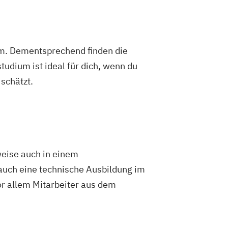
 Baurecht
Gebäudesimulation
nagement
Baustellenmanagement
um. Dementsprechend finden die
te Begleitung von Menschen mit
dium ist ideal für dich, wenn du
schätzt.
icklung
Bildungsmanagement
ft
Bilingual Teaching and Learning
a & MedTech Management
ilding Innovation
lling & Financial Management
isation und Kreativität
eise auch in einem
ng for Health Professionals
uch eine technische Ausbildung im
orleiten - in Theorie und Praxis
or allem Mitarbeiter aus dem
turn Migration Management
mmunity Health Nursing
Community-Management