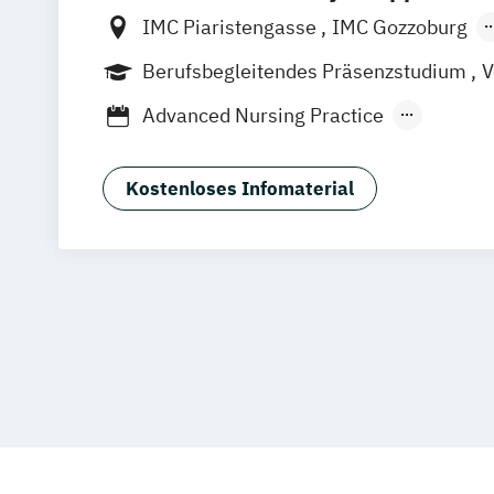
IMC Piaristengasse
IMC Gozzoburg
IMC Campus Krems
Berufsbegleitendes Präsenzstudium
V
Berufsbegleitender Präsenzlehrgang
Advanced Nursing Practice
Angewandte Gesundheitswissenschaf
Business Administration (EN)
Chemist
Kostenloses Infomaterial
Digital Business Innovation and Trans
Engineering Responsible AI Systems (
Ergotherapie
Gesundheits- und Krank
Gesundheitsmanagement
Hebamme
Informatics (EN)
International Business Management (
International Business and Economic 
International Wine Business (EN)
Krankenhaushygiene
Management
Management von Gesundheitsuntern