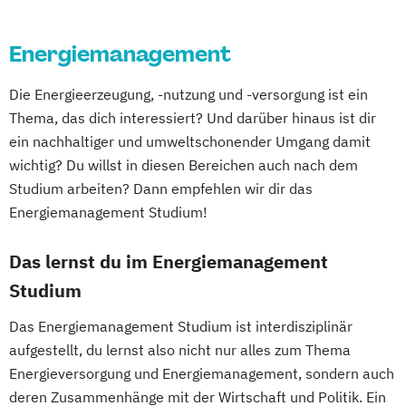
Radiologietechnologie
Personalmanagement
Sozioökonomie
Regenerative Energiesysteme &
Führung und Organisation
Energiemanagement
Steuern und Rechnungslegung
Strategy
technisches Energiemanagement
Real Estate Management
Innovation
Robotik
Die Energieerzeugung, -nutzung und -versorgung ist ein
Wirtschaftsingenieurwesen
and Management Control (EN)
Softwaretechnik & Digitaler Systembau
Thema, das dich interessiert? Und darüber hinaus ist dir
Supply Chain Management (EN)
Strategisches Marketing &
ein nachhaltiger und umweltschonender Umgang damit
Wirtschafts- und Sozialwissenschaften
Kampagnenmanagement
wichtig? Du willst in diesen Bereichen auch nach dem
Wirtschaftspädagogik
Wirtschaftsrecht
Strategisches Sicherheitsmanagement
Studium arbeiten? Dann empfehlen wir dir das
Sustainable Finance & Digital
Energiemanagement Studium!
Transformation (EN)
Das lernst du im Energiemanagement
Training & Sport
Vorbereitungslehrgang Bachelor (Studieren
Studium
ohne Matura)
Das Energiemanagement Studium ist interdisziplinär
Wirtschaftsberatung
aufgestellt, du lernst also nicht nur alles zum Thema
Wirtschaftsingenieur
Energieversorgung und Energiemanagement, sondern auch
Wirtschaftskriminalität & Cyber Crime
deren Zusammenhänge mit der Wirtschaft und Politik. Ein