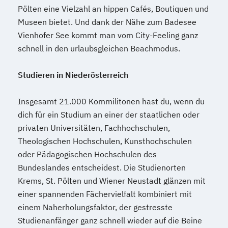
Europäisches und Internationales
Pölten eine Vielzahl an hippen Cafés, Boutiquen und
Wirtschaftsrecht
Museen bietet. Und dank der Nähe zum Badesee
Evidence-Based Public Health und
Vienhofer See kommt man vom City-Feeling ganz
Gesundheitsmanagement
schnell in den urlaubsgleichen Beachmodus.
Executive Impact
Executive MBA
Facility Management
Studieren in Niederösterreich
Facility Management und
Insgesamt 21.000 Kommilitonen hast du, wenn du
Projektentwicklung
dich für ein Studium an einer der staatlichen oder
Fire Safety Management
Fotografie
privaten Universitäten, Fachhochschulen,
Fundamentals of Accounting & Financial
Theologischen Hochschulen, Kunsthochschulen
Management
oder Pädagogischen Hochschulen des
Führungskommunikation
Bundeslandes entscheidest. Die Studienorten
Gait Diagnostics and Therapy
Krems, St. Pölten und Wiener Neustadt glänzen mit
Game Design: Theories & Applications
einer spannenden Fächervielfalt kombiniert mit
Game Studies
einem Naherholungsfaktor, der gestresste
Game Studies Fundamentals
Studienanfänger ganz schnell wieder auf die Beine