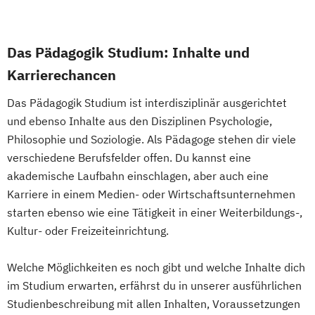
Business Improvisation und Kreativität
Business Planning for Health Professionals
Das Pädagogik Studium: Inhalte und
Chiropraktik
Karrierechancen
Chorleiten - in Theorie und Praxis
Circular and Return Migration Management
Das Pädagogik Studium ist interdisziplinär ausgerichtet
und ebenso Inhalte aus den Disziplinen Psychologie,
Philosophie und Soziologie. Als Pädagoge stehen dir viele
Clinical and Community Health Nursing
verschiedene Berufsfelder offen. Du kannst eine
Content- und Community-Management
akademische Laufbahn einschlagen, aber auch eine
Controlling in Bauunternehmen und
Karriere in einem Medien- oder Wirtschaftsunternehmen
Bauprojekten
starten ebenso wie eine Tätigkeit in einer Weiterbildungs-,
Corporate Law / M&A |
Kultur- oder Freizeiteinrichtung.
Kooperationsprogramm mit der MANZ
Rechtsakademie
Welche Möglichkeiten es noch gibt und welche Inhalte dich
Counter-Terrorism
CVE and Intelligence
im Studium erwarten, erfährst du in unserer ausführlichen
Crossmediale Ausstellungsentwicklung
Studienbeschreibung mit allen Inhalten, Voraussetzungen