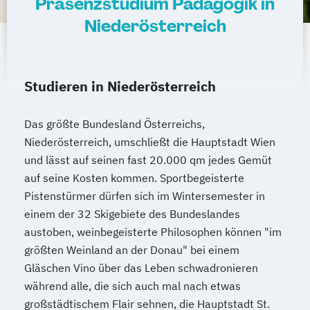
Präsenzstudium Pädagogik in
EU Regulatory Affairs
Niederösterreich
Educational Leadership - Professionelles
Schulmanagement
Educational Leadership – Professionelles
Schulmanagement AE
Studieren in Niederösterreich
Emergency Planning in Cultural Property
Protection
Das größte Bundesland Österreichs,
Emerging Technologies
Niederösterreich, umschließt die Hauptstadt Wien
Energie Autarkie Coach
und lässt auf seinen fast 20.000 qm jedes Gemüt
auf seine Kosten kommen. Sportbegeisterte
Energie Effizienz Manager_in
Pistenstürmer dürfen sich im Wintersemester in
Energy Innovation
einem der 32 Skigebiete des Bundeslandes
Entrepreneurship in Digital Health (EDITH)
austoben, weinbegeisterte Philosophen können "im
Epidemiology and Brain Health
größten Weinland an der Donau" bei einem
Ernährung und Sport
Gläschen Vino über das Leben schwadronieren
European Program of Clinical Autonomic
während alle, die sich auch mal nach etwas
Neuroscience EPOCAN
großstädtischem Flair sehnen, die Hauptstadt St.