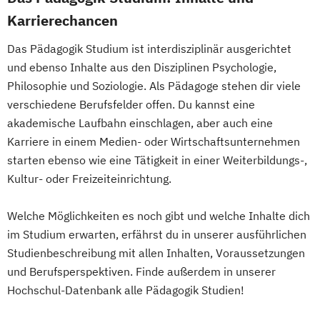
Packaging Technology and Sustainability
Karrierechancen
Physiotherapie
Public Management
Radiologietechnologie
Das Pädagogik Studium ist interdisziplinär ausgerichtet
und ebenso Inhalte aus den Disziplinen Psychologie,
Simulation in Health Care
Philosophie und Soziologie. Als Pädagoge stehen dir viele
Software Design and Engineering
verschiedene Berufsfelder offen. Du kannst eine
Sonography
Soziale Arbeit
akademische Laufbahn einschlagen, aber auch eine
Sozialraumorientierte und Klinische Soziale
Karriere in einem Medien- oder Wirtschaftsunternehmen
Arbeit
starten ebenso wie eine Tätigkeit in einer Weiterbildungs-,
Sozialwirtschaft
Kultur- oder Freizeiteinrichtung.
Sustainability Assessment and Resource
Management
Welche Möglichkeiten es noch gibt und welche Inhalte dich
Sustainable Packaging Design and
im Studium erwarten, erfährst du in unserer ausführlichen
Technology
Studienbeschreibung mit allen Inhalten, Voraussetzungen
Tax Consulting
Tax Management
und Berufsperspektiven. Finde außerdem in unserer
Technical Management*
Hochschul-Datenbank alle Pädagogik Studien!
Technische Informatik