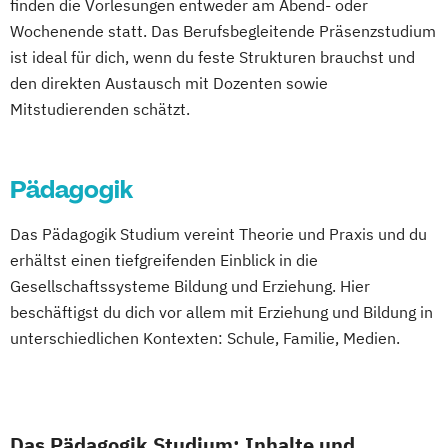
Internationales Weinmarketing
finden die Vorlesungen entweder am Abend- oder
Green Mobility
Logopädie
Nachhaltige Energiesysteme
Wochenende statt. Das Berufsbegleitende Präsenzstudium
Health Assisting Engineering
ist ideal für dich, wenn du feste Strukturen brauchst und
Physiotherapie
Radiologietechnologie
Health Studies*
den direkten Austausch mit Dozenten sowie
Software Engineering und vernetzte
Health Tech and Clinical Engineering
Mitstudierenden schätzt.
Systeme
Hebammen
High Tech Manufacturing
Soziale Arbeit
Wirtschaftsinformatik
IT-Security
Integriertes Risikomanagement
Pädagogik
Integriertes Sicherheitsmanagement
Das Pädagogik Studium vereint Theorie und Praxis und du
Kinder- und Familienzentrierte Soziale
erhältst einen tiefgreifenden Einblick in die
Arbeit
Gesellschaftssysteme Bildung und Erziehung. Hier
Logopädie*
Molecular Biotechnology
beschäftigst du dich vor allem mit Erziehung und Bildung in
Molekulare Biotechnologie
unterschiedlichen Kontexten: Schule, Familie, Medien.
Multilingual Technologies
Nachhaltige Verpackungstechnologie
Nachhaltiges Ressourcenmanagement
Orthoptik
Das Pädagogik Studium: Inhalte und