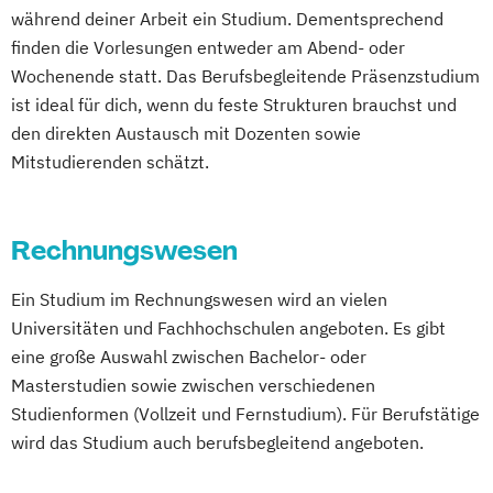
EntwicklungsingenieurIn Maschinenbau
während deiner Arbeit ein Studium. Dementsprechend
Integrales Gebäude- und
Global Sales and Marketing (EN)
finden die Vorlesungen entweder am Abend- oder
Energiemanagement
Green Science
Wochenende statt. Das Berufsbegleitende Präsenzstudium
Management in Information and Business
Hardware-Software-Design
ist ideal für dich, wenn du feste Strukturen brauchst und
Technologies
Human Enhancement and Ethics
den direkten Austausch mit Dozenten sowie
Management und IT
Human Resource Management
Mitstudierenden schätzt.
Marketing und Verkauf
Human-Centered Computing
Personalmanagement
Information Engineering und -Management
Führung und Organisation
Rechnungswesen
Real Estate Management
Information Security Management
Ein Studium im Rechnungswesen wird an vielen
Wirtschaftsingenieurwesen
Innovation and Product Management (EN)
Universitäten und Fachhochschulen angeboten. Es gibt
Innovation
eine große Auswahl zwischen Bachelor- oder
Product & Engineering Management
Masterstudien sowie zwischen verschiedenen
Interactive Media (EN)
Studienformen (Vollzeit und Fernstudium). Für Berufstätige
Internationales Logistik-Management
wird das Studium auch berufsbegleitend angeboten.
Kommunikation
Wissen
Medien