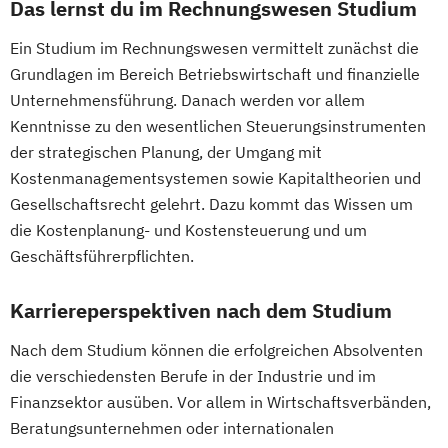
Leading Transformation for Impact
Das lernst du im Rechnungswesen Studium
Organizations
Ein Studium im Rechnungswesen vermittelt zunächst die
Lebensmitteltechnologie und Ernährung
Grundlagen im Bereich Betriebswirtschaft und finanzielle
Leichtbau und Composite-Werkstoffe
Unternehmensführung. Danach werden vor allem
Lightweight and Materials Engineering
Kenntnisse zu den wesentlichen Steuerungsinstrumenten
Logistik Engineering und Management
der strategischen Planung, der Umgang mit
Managing Nonprofit and Public Services
Kostenmanagementsystemen sowie Kapitaltheorien und
Marketing und Digital Business
Gesellschaftsrecht gelehrt. Dazu kommt das Wissen um
Mechatronik/Wirtschaft
die Kostenplanung- und Kostensteuerung und um
Medical Engineering (EN)
Geschäftsführerpflichten.
Medientechnik und -design
Karriereperspektiven nach dem Studium
Medizin- und Bioinformatik
Medizintechnik
Mobile Computing
Nach dem Studium können die erfolgreichen Absolventen
Operations Management
die verschiedensten Berufe in der Industrie und im
Produktdesign und Technische
Finanzsektor ausüben. Vor allem in Wirtschaftsverbänden,
Kommunikation
Beratungsunternehmen oder internationalen