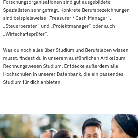
Prozessmanagement und Business
Forschungsorganisationen sind gut ausgebildete
Intelligence
Spezialisten sehr gefragt. Konkrete Berufsbezeichnungen
Robotic Systems Engineering
sind beispielsweise „Treasurer / Cash Manager“,
„Steuerberater“ und „Projektmanager“ oder auch
Sichere Informationssysteme
„Wirtschaftsprüfer“.
Smart Engineering
Smart Production und Management
Was du noch alles über Studium und Berufsleben wissen
Software Engineering
Sozial-
musst, findest du in unserem ausführlichen Artikel zum
Public- und Nonprofit-Management
Rechnungswesen Studium. Entdecke außerdem alle
Soziale Arbeit
Supply Chain Management
Hochschulen in unserer Datenbank, die ein passendes
Sustainable Energy Systems (EN)
Studium für dich anbieten!
Sustainable Solutions
Verfahrenstechnische Produktion
Werkstoffwissenschaften und
Fertigungstechnik