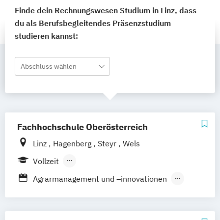
Finde dein Rechnungswesen Studium in Linz, dass
du als Berufsbegleitendes Präsenzstudium
studieren kannst:
Abschluss wählen
Fachhochschule Oberösterreich
Linz
Hagenberg
Steyr
Wels
Vollzeit
Berufsbegleitendes Präsenzstudium
Agrarmanagement und –innovationen
Duales Studium
Agrartechnologie und -management
Angewandte Energietechnik
Anlagenbau