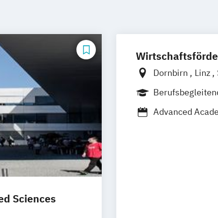
Wirtschaftsförde
Dornbirn
Linz
Klagenfurt
Inn
Berufsbegleite
Advanced Acad
Angewandtes U
Bilanzbuchhalt
Business & Eng
Corporate Gove
Designing Digit
Global Sales an
ied Sciences
Human Resourc