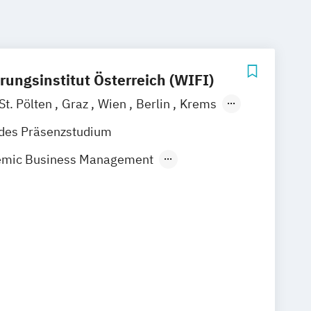
rungsinstitut Österreich (WIFI)
St. Pölten
Graz
Wien
Berlin
Krems
sbruck
Salzburg
Eisenstadt
ndes Präsenzstudium
emic Business Management
nternehmensmanagement
ung
Bildungs- und Berufsberatung
ineering
Business Management
rnance and Management
al Business
Film
TV und Media
d Marketing
Handelsmanagement
es Management