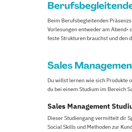
Berufsbegleitend
Organisation & Transformation
Internationale Betriebswirtschaft -Zuk
Beim Berufsbegleitenden Präsenzst
Management | Vertiefung Accounting
Vorlesungen entweder am Abend- od
Controlling & Finance
Mechatronics
feste Strukturen brauchst und den 
Mechatronik - Vollzeit
Mechatronik - b
Nachhaltige Energiesysteme
Soziale 
Soziale Arbeit - Vollzeit
Sales Managemen
Soziale Arbeit - verlängert berufsbegle
Wirtschaftsinformatik – Digital Transf
Wirtschaftsingenieurwesen
Du willst lernen wie sich Produkte
du bei einem Studium im Bereich S
Sales Management Studiu
Dieser Studiengang vermittelt dir 
Social Skills und Methoden zur Kun