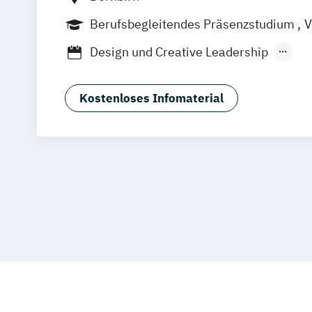
Berufsbegleitendes Präsenzstudium
V
Duales Studium
Berufsbegleitender P
Design und Creative Leadership
Elektronik und Informationstechnologi
Gesundheits- und Krankenpflege - Vollz
Kostenloses Infomaterial
Gesundheits- und Krankenpflege Upgr
Informatik - Software and Information
Informatik – Digital Innovation
InterM
International Management & Leadersh
Internationale Betriebswirtschaft - Voll
Internationale Betriebswirtschaft - be
Internationale Betriebswirtschaft -Zuk
Management | Marketing
Sales & Innovation
Internationale Betriebswirtschaft -Zuk
Management | People