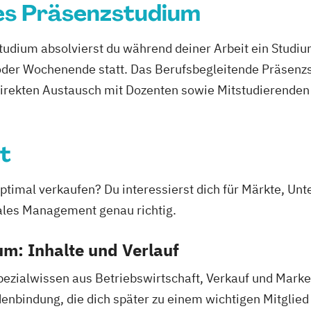
es Präsenzstudium
unftsfähiges
udium absolvierst du während deiner Arbeit ein Studi
er Wochenende statt. Das Berufsbegleitende Präsenzstu
direkten Austausch mit Dozenten sowie Mitstudierenden 
erufsbegleitend
Arbeit
t
itend
ormation
 optimal verkaufen? Du interessierst dich für Märkte, U
ales Management genau richtig.
m: Inhalte und Verlauf
Spezialwissen aus Betriebswirtschaft, Verkauf und Marke
denbindung, die dich später zu einem wichtigen Mitgli