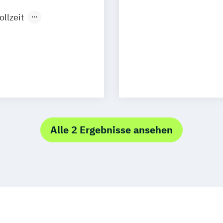
Integrales Geb
Management in I
ollzeit
räsenzlehrgang
Management un
e
Personalmanag
eit
Real Estate Ma
ade
Informatik
 Engineering
edia
ip
Alle 2 Ergebnisse ansehen
zeit
rufsbegleitend
unftsfähiges
unftsfähiges