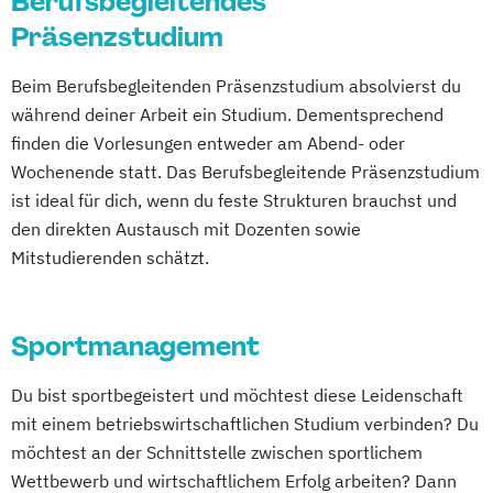
Berufsbegleitendes
Management
Präsenzstudium
Business Innovation & Brand Experience
Beim Berufsbegleitenden Präsenzstudium absolvierst du
Marketing
während deiner Arbeit ein Studium. Dementsprechend
Computer Science (EN)
finden die Vorlesungen entweder am Abend- oder
Consumer Research & Data Driven
Wochenende statt. Das Berufsbegleitende Präsenzstudium
Marketing
ist ideal für dich, wenn du feste Strukturen brauchst und
Controlling & Business Intelligence
den direkten Austausch mit Dozenten sowie
Diagnostischer Ultraschall – Sonographie
Mitstudierenden schätzt.
E-Commerce
Eco Design
Entrepreneurship & Applied Management
Ergotherapie
Sportmanagement
Gesundheits- und Krankenpflege
Du bist sportbegeistert und möchtest diese Leidenschaft
Green Marketing &
mit einem betriebswirtschaftlichen Studium verbinden? Du
Nachhaltigkeitskommunikation (DE/EN)
möchtest an der Schnittstelle zwischen sportlichem
Health Care Informatics
Wettbewerb und wirtschaftlichem Erfolg arbeiten? Dann
Immobilienmanagement
Informatik