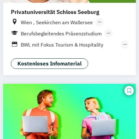
Privatuniversität Schloss Seeburg
Wien
Seekirchen am Wallersee
Innsbruck
Graz
Linz
Südtirol
online
Berufsbegleitendes Präsenzstudium
Fernstudium
Vollzeit
Duales Studium
BWL mit Fokus Tourism & Hospitality
Management
BWL mit Fokus auf Immobilienwirtschaft
Kostenloses Infomaterial
Betriebswirtschaftslehre
MBA in General Management (120 CP)
Master of Business Administration (60 CP)
Sport- und Eventmanagement
Wirtschaftspsychologie