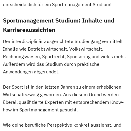
entscheide dich für ein Sportmanagement Studium!
Journalismus &
Unternehmenskommunikation
Sportmanagement Studium: Inhalte und
Lebensmittel-Produktentwicklung &
Karriereaussichten
Ressourcenmanagement
Logopädie
Mechatronik
Der interdisziplinär ausgerichtete Studiengang vermittelt
Mechatronik - Mikrosystemtechnik
Inhalte wie Betriebswirtschaft, Volkswirtschaft,
MedTech – Functional Imaging
Rechnungswesen, Sportrecht, Sponsoring und vieles mehr.
Außerdem wird das Studium durch praktische
Conventional & Ion Radiotherapy (EN)
Anwendungen abgerundet.
Nachhaltige Produktion &
Kreislaufwirtschaft
Der Sport ist in den letzten Jahren zu einem erheblichen
Personal
Organisation & Strategie
Wirtschaftszweig geworden. Aus diesem Grund werden
Polizeiliche Führung
Praxisanleitung
überall qualifizierte Experten mit entsprechendem Know-
Produktmarketing & Projektmanagement
how im Sportmanagement gesucht.
Pädagogisch-Didaktischer Lehrgang für
Lehrende des Exekutivdienstes
Wie deine berufliche Perspektive konkret aussiehst, und
Radiologietechnologie