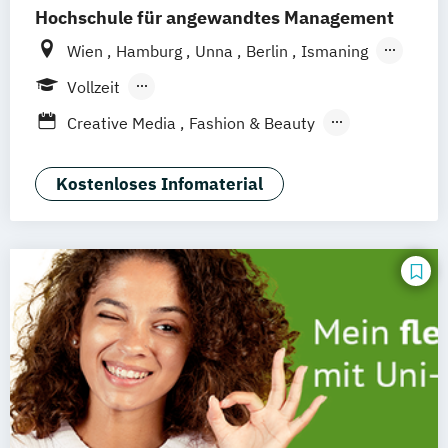
Hochschule für angewandtes Management
Wien
Hamburg
Unna
Berlin
Ismaning
Mannheim
Frankfurt
Hannover
Leipzig
Vollzeit
Düsseldorf
Köln
Nürnberg
Stuttgart
Berufsbegleitendes Präsenzstudium
Creative Media
Fashion & Beauty
Duales Studium
Film- & Videoproduktion
Game Design
Kriminalpsychologie
Kostenloses Infomaterial
Medienmanagement
Medienpsychologie
Mgmt. mit Branchenfokus
Fashionmanagement & Global Brands
Musikproduktion
Psychologie der Lebenswelten
Social Media Studies
Sportjournalismus
Sportmanagement - Fußballmanagement
Wirtschaftsinformatik