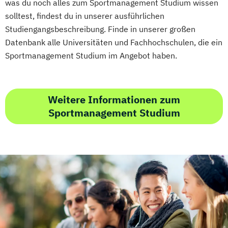
was du noch alles zum Sportmanagement Studium wissen
Regenerative Energiesysteme &
solltest, findest du in unserer ausführlichen
technisches Energiemanagement
Studiengangsbeschreibung. Finde in unserer großen
Robotik
Datenbank alle Universitäten und Fachhochschulen, die ein
Softwaretechnik & Digitaler Systembau
Sportmanagement Studium im Angebot haben.
Strategisches Marketing &
Kampagnenmanagement
Strategisches Sicherheitsmanagement
Weitere Informationen zum
Sportmanagement Studium
Sustainable Finance & Digital
Transformation (EN)
Training & Sport
Vorbereitungslehrgang Bachelor (Studieren
ohne Matura)
Wirtschaftsberatung
Wirtschaftsingenieur
Wirtschaftskriminalität & Cyber Crime