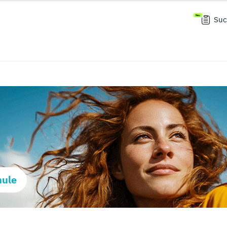
Suc
hule