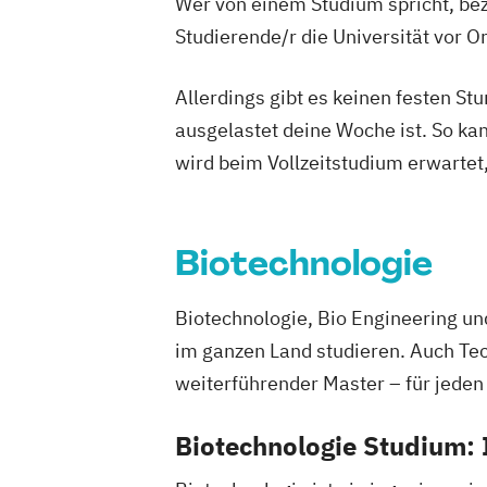
Radiologietechnologie
Wer von einem Studium spricht, bez
Molekulare Biotechnologie
Multilingu
Regenerative Energiesysteme & techni
Studierende/r die Universität vor 
Nachhaltige Verpackungstechnologie
Energiemanagement
Nachhaltiges Ressourcenmanagement
Robotik
Softwaretechnik & Digitaler 
Allerdings gibt es keinen festen S
Packaging Technology and Sustainabili
Strategisches Marketing & Kampagn
ausgelastet deine Woche ist. So ka
Physiotherapie
Public Management
Strategisches Sicherheitsmanagement
wird beim Vollzeitstudium erwartet
Radiologietechnologie
Simulation in 
Sustainable Finance & Digital Transfor
Software Design and Engineering
Son
Training & Sport
Soziale Arbeit
Vorbereitungslehrgang Bachelor (Studi
Biotechnologie
Sozialraumorientierte und Klinische Soz
Matura)
Sozialwirtschaft
Wirtschaftsberatung
Wirtschaftsingen
Biotechnologie, Bio Engineering u
Sustainability Assessment and Resou
Wirtschaftskriminalität & Cyber Crime
im ganzen Land studieren. Auch Te
Sustainable Packaging Design and Tec
Tax Consulting
Tax Management
weiterführender Master – für jeden
Technical Management*
Technische I
Biotechnologie Studium: