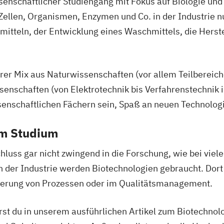
ssenschaftlicher Studiengang mit Fokus auf Biologie un
Food Production
Zellen, Organismen, Enzymen und Co. in der Industrie 
Region
mitteln, der Entwicklung eines Waschmittels, die Hers
Umwelt- und B
Umweltingenieu
Universitätsleh
närer Mix aus Naturwissenschaften (vor allem Teilberei
crop farming
enschaften (von Elektrotechnik bis Verfahrenstechnik i
Universitätsleh
issenschaftlichen Fächern sein, Spaß an neuen Technolog
Jagdwirt/Akade
Universitätsleh
em Studium
forstwirtschaftl
Universitätsleh
luss gar nicht zwingend in die Forschung, wie bei viel
Universitätsleh
n der Industrie werden Biotechnologien gebraucht. Dor
Universitätslehr
ierung von Prozessen oder im Qualitätsmanagement.
Civil Infrastruc
Universitätsle
hrst du in unserem ausführlichen Artikel zum Biotechnol