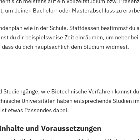
ieht sich meistens auf ein Vollzeitstudium bzw. Präsenz
al Technologies
Limnology & W
sches
Ort, um deinen Bachelor- oder Masterabschluss zu erarbe
Mountain Forest
Orthoptik
Natural Resour
Systembau
tundenplan wie in der Schule. Stattdessen bestimmst du
ty
Engineering
enmanagement
nnst du dir beispielsweise Zeit einräumen, um nebenbei 
Nutzpflanzenwi
, dass du dich hauptsächlich dem Studium widmest.
Health Care
Organic Agricul
mation (EN)
ography
Organic Agricul
(Englisch)
eren ohne
iale Arbeit
Pferdewissensc
PhD-Studium Bio
ieur
nd Studiengänge, wie Biotechnische Verfahren kannst d
rce Management
(BioToP)
chnische Universitäten haben entsprechende Studien i
hnology
Phytomedizin
S
Stoffliche und 
 ist etwas Passendes dabei.
nformatik
Rohstoffe (NAWA
 Inhalte und Voraussetzungen
Masterprogram
Sustainability i