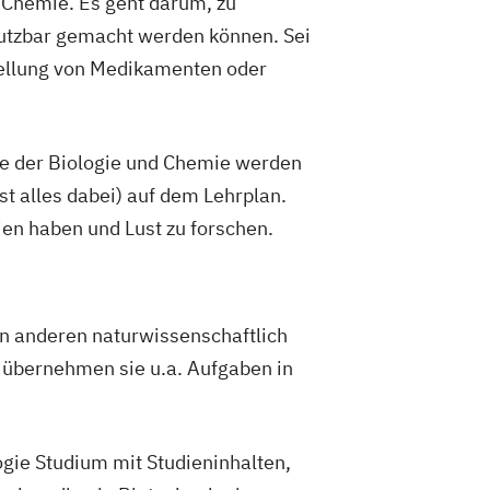
d Chemie. Es geht darum, zu
 and Food Technology in the Danube
nutzbar gemacht werden können. Sei
tellung von Medikamenten oder
ioressourcenmanagement
rwissenschaften
rgang Advanced technologies in smart
che der Biologie und Chemie werden
st alles dabei) auf dem Lehrplan.
rgang Akademischer
ien haben und Lust zu forschen.
mische Jagdwirtin
rgang Bewertung land- und
icher Liegenschaften
rgang Diplom-Önologie
en anderen naturwissenschaftlich
rgang Green.Building.Solutions
t übernehmen sie u.a. Aufgaben in
gang Life-Cycle and Sustainability of
ture and Protection Systems (CP)
hrgang Mycotoxin Summer Academy (CP)
ogie Studium mit Studieninhalten,