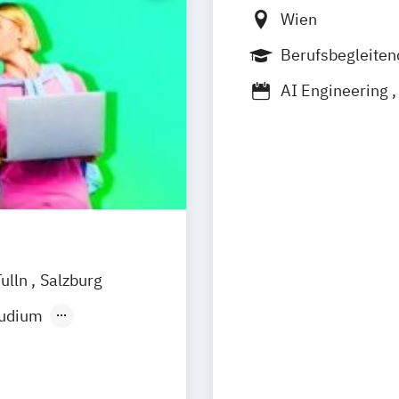
Wien
Berufsbegleite
Duales Studium
AI Engineering
Biomedical Eng
Data Science
D
Elektronik - IoT
Elektronik – Em
Elektronik – Po
Energietechnik
Elektronik – Wi
Tulln
Salzburg
Embedded Sys
Gesundheits- un
tudium
Human Factors a
Industrial Engi
Informations- 