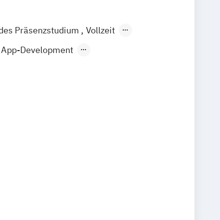
ndes Präsenzstudium
Vollzeit
Berufsbegleitender Präsenzlehrgang
App-Development
ineering
Business Analytics
igital Business
 & Smart Infrastructure
bedded & Cyber Physical Systems
wer Electronics & Nachhaltige
rtschaft & Entrepreneurship
tems
Erneuerbare Energien
d Rehabilitationstechnik
nd Sports Engineering
IT-Security
neering & Business
Informatik
und Kommunikationssysteme