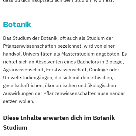
dass du dich hauptsächlich dem Studium widmest.
Bosnisch/Kroatisch/Serbisch (Lehramt)
Lebensmittelwissenschaften und -
Botanik
Byzantinistik und Neogräzistik
technologie
CREOLE - Cultural Differences and
Botanik
Limnology & Wetland Management
Transnational Processes
Mountain Forestry (Englisch)
Chemie
Chemie (Lehramt)
Das Studium der Botanik, oft auch als Studium der
Natural Resources Management and
Chemie und Technologie der Materialien
Pflanzenwissenschaften bezeichnet, wird von einer
Ecological Engineering
Communication Science
handvoll Universitäten als Masterstudium angeboten. Es
Nutzpflanzenwissenschaften
Computational Science
richtet sich an Absolventen eines Bachelors in Biologie,
Nutztierwissenschaften
Darstellende Geometrie (Lehramt)
Agrarwissenschaft, Forstwissenschaft, Önologie oder
Organic Agricultural Systems and
Deutsch (Lehramt)
Umweltstudiengängen, die sich mit den ethischen,
Agroecology
gesellschaftlichen, ökonomischen und ökologischen
Deutsch als Fremd- und Zweitsprache
Organic Agricultural Systems and
Auswirkungen der Pflanzenwissenschaften auseinander
Deutsche Philologie
Deutsche Philologie
setzen wollen.
Agroecology (Englisch)
Drug Discovery and Development
Pferdewissenschaften
East Asian Economy and Society
Diese Inhalte erwarten dich im Botanik
PhD-Studium Biomolecular Technology of
Ecology and Ecosystems
Studium
Proteins (BioToP)
Englisch (Lehramt)
Phytomedizin
Safety in the Food Chain