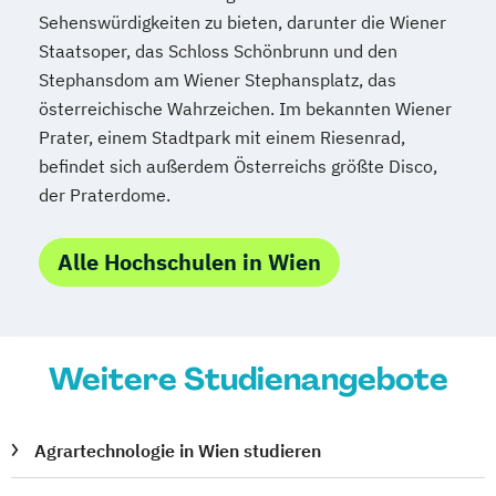
Nederlandistik
Orientalistik
Sehenswürdigkeiten zu bieten, darunter die Wiener
Pflegewissenschaft
Pharmazie
Staatsoper, das Schloss Schönbrunn und den
Philosophie
Philosophie
Stephansdom am Wiener Stephansplatz, das
Physics of the Earth (Geophysics)
Physik
österreichische Wahrzeichen. Im bekannten Wiener
Physik
Physik (Lehramt)
Prater, einem Stadtpark mit einem Riesenrad,
Politikwissenschaft
Polnisch (Lehramt)
befindet sich außerdem Österreichs größte Disco,
Psychologie
der Praterdome.
Psychologie und Philosophie (Lehramt)
Publizistik- und
Alle Hochschulen in Wien
Kommunikationswissenschaft
Publizistik- und
Kommunikationswissenschaft
Weitere Studienangebote
Raumforschung und Raumordnung
Rechtswissenschaften
Religionspädagogik
Agrartechnologie in Wien studieren
Religionswissenschaft