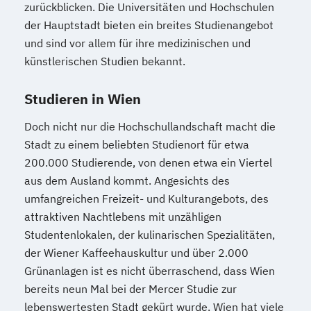
Kultur und Gesellschaft des modernen
zurückblicken. Die Universitäten und Hochschulen
Südasien
der Hauptstadt bieten ein breites Studienangebot
Kultur- und Sozialanthropologie
und sind vor allem für ihre medizinischen und
Kunstgeschichte
Latein (Lehramt)
künstlerischen Studien bekannt.
Lebensmittelchemie
Mathematik
Studieren in Wien
Mathematik (Lehramt)
Medieninformatik
Meteorologie
Meteorologie
Doch nicht nur die Hochschullandschaft macht die
Middle European interdisciplinary master's
Stadt zu einem beliebten Studienort für etwa
programme in Cognitive Science
200.000 Studierende, von denen etwa ein Viertel
(MEi:CogSci)
aus dem Ausland kommt. Angesichts des
Molekulare Biologie
umfangreichen Freizeit- und Kulturangebots, des
Molekulare Mikrobiologie
attraktiven Nachtlebens mit unzähligen
Studentenlokalen, der kulinarischen Spezialitäten,
Mikrobielle Ökologie und Immunbiologie
der Wiener Kaffeehauskultur und über 2.000
Musikwissenschaft
Grünanlagen ist es nicht überraschend, dass Wien
Naturschutz und
bereits neun Mal bei der Mercer Studie zur
Biodiversitätsmanagement
lebenswertesten Stadt gekürt wurde. Wien hat viele