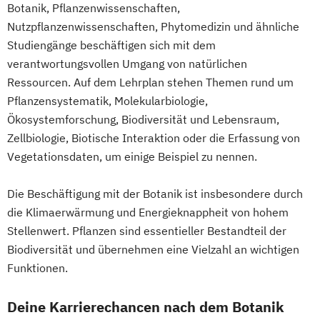
English Language and Linguistics
Botanik, Pflanzenwissenschaften,
Stoffliche und energetische Nutzung
English and American Studies
Nutzpflanzenwissenschaften, Phytomedizin und ähnliche
nachwachsender Rohstoffe (NAWARO) -
Environmental Sciences
Studiengänge beschäftigen sich mit dem
internationales Masterprogramm
Erdwissenschaften
verantwortungsvollen Umgang von natürlichen
Biomassetechnologie
Ernährungswissenschaften
Ressourcen. Auf dem Lehrplan stehen Themen rund um
Sustainability in Agriculture
Pflanzensystematik, Molekularbiologie,
Ethik für Schule und Beruf
Food Production and Food Technology in
Ökosystemforschung, Biodiversität und Lebensraum,
Europäische Ethnologie
Zellbiologie, Biotische Interaktion oder die Erfassung von
the Danube Region
Evangelische Fachtheologie
Vegetationsdaten, um einige Beispiel zu nennen.
Umwelt- und Bioressourcenmanagement
Evangelische Religion (Lehramt)
Umweltingenieurwissenschaften
Evolutionary Systems Biology
Fennistik
Die Beschäftigung mit der Botanik ist insbesondere durch
Universitätslehrgang Advanced
Finno-Ugristik
Französisch (Lehramt)
die Klimaerwärmung und Energieknappheit von hohem
technologies in smart crop farming
Gender Studies
Stellenwert. Pflanzen sind essentieller Bestandteil der
Universitätslehrgang Akademischer
Genetik und Entwicklungsbiologie
Biodiversität und übernehmen eine Vielzahl an wichtigen
Jagdwirt/Akademische Jagdwirtin
Geographie
Funktionen.
Universitätslehrgang Bewertung land- und
Geographie und Wirtschaftskunde
forstwirtschaftlicher Liegenschaften
(Lehramt)
Deine Karrierechancen nach dem Botanik
Universitätslehrgang Diplom-Önologie