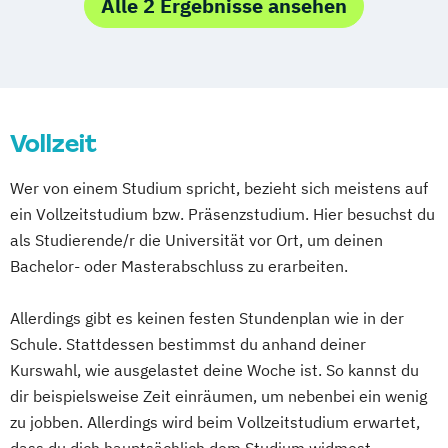
Allgemeine Linguistik: Grammatiktheorie
Alle 2 Ergebnisse ansehen
School in Nanobiotechnology (IGS-
und kognitive Sprachwissenschaft
NanoBio)
Alte Geschichte und Altertumskunde
Doktoratsstudium der Bodenkultur
Altorientalische Philologie und
Doktoratsstudium der Sozial- und
Orientalische Archäologie
Wirtschaftswissenschaften
Vollzeit
Angewandte Linguistik
Environmental Sciences - Soil
Anglophone Literatures and Cultures
Wer von einem Studium spricht, bezieht sich meistens auf
Water and Biodiversity (ENVEURO)
Anthropologie
ein Vollzeitstudium bzw. Präsenzstudium. Hier besuchst du
Forstwirtschaft
Forstwissenschaften
Arabische Welt: Sprache und Gesellschaft
als Studierende/r die Universität vor Ort, um deinen
Green Building Engineering
Astronomie
Austrian Studies
Bachelor- oder Masterabschluss zu erarbeiten.
Holz- und Naturfasertechnologie
Banking and Finance
Betriebswirtschaft
Holztechnologie und Management
Bewegung und Sport (Lehramt)
Allerdings gibt es keinen festen Stundenplan wie in der
Horticultural Sciences
Bildungswissenschaft
Bioinformatik
Schule. Stattdessen bestimmst du anhand deiner
Kulturtechnik und Wasserwirtschaft
Biologie
Kurswahl, wie ausgelastet deine Woche ist. So kannst du
Landschaftsplanung und
Biologie und Umweltkunde (Lehramt)
dir beispielsweise Zeit einräumen, um nebenbei ein wenig
Landschaftsarchitektur
zu jobben. Allerdings wird beim Vollzeitstudium erwartet,
Biologische Chemie
Lebensmittel- und Biotechnologie