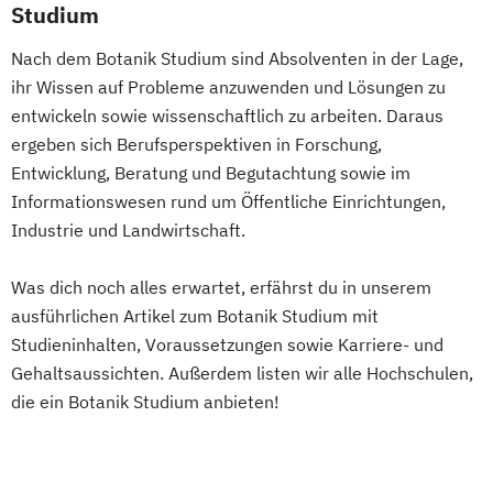
Geschichte
Geschichte
Studium
Universitätslehrgang
Sozialkunde und Politische Bildung
Nach dem Botanik Studium sind Absolventen in der Lage,
Green.Building.Solutions
(Lehramt)
ihr Wissen auf Probleme anzuwenden und Lösungen zu
Universitätslehrgang Life-Cycle and
Geschichtsforschung
entwickeln sowie wissenschaftlich zu arbeiten. Daraus
Sustainability of Civil Infrastructure and
Historische Hilfswissenschaften und
ergeben sich Berufsperspektiven in Forschung,
Protection Systems (CP)
Archivwissenschaft
Entwicklung, Beratung und Begutachtung sowie im
Universitätslehrgang Mycotoxin Summer
Globalgeschichte und Global Studies
Informationswesen rund um Öffentliche Einrichtungen,
Academy (CP)
Griechisch (Lehramt)
Industrie und Landwirtschaft.
Universitätslehrgang Protein
HPS - History and Philosophy of Science
Chromatography - Engineering
Haushaltsökonomie und Ernährung
Was dich noch alles erwartet, erfährst du in unserem
Fundamentals and Measurments for
(Lehramt)
ausführlichen Artikel zum Botanik Studium mit
Process Development and Scale (CP)
Health and Physical Activity
Studieninhalten, Voraussetzungen sowie Karriere- und
Water Management and Environmental
Hungarologie
Gehaltsaussichten. Außerdem listen wir alle Hochschulen,
Engineering (Englisch)
die ein Botanik Studium anbieten!
Indogermanistik und historische
Weinbau
Önologie und Weinwirtschaft
Sprachwissenschaft
Wildtierökologie und Wildtiermanagement
Informatik
Informatik (Lehramt)