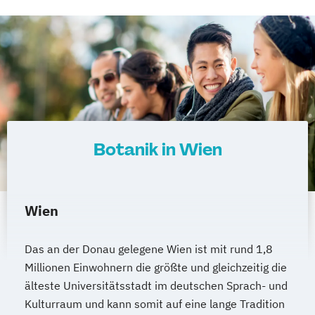
Inklusive Pädagogik - Fokus
Beeinträchtigungen (Lehramt)
Interdisziplinäre Osteuropastudien
Internationale Betriebswirtschaft
Internationale Betriebswirtschaft
Internationale Entwicklung
Internationale Rechtswissenschaften
Islamisch-Theologische Studien
Botanik in Wien
Islamische Religionspädagogik
Italienisch (Lehramt)
Japanologie
Judaistik
Wien
Kartographie und Geoinformation
Katholische Fachtheologie
Das an der Donau gelegene Wien ist mit rund 1,8
Katholische Religion (Lehramt)
Millionen Einwohnern die größte und gleichzeitig die
Klassische Archäologie
älteste Universitätsstadt im deutschen Sprach- und
Klassische Philologie
Koreanologie
Kulturraum und kann somit auf eine lange Tradition