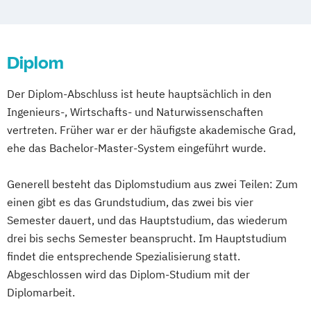
Qualitätsmanager*in
Recruiter/in (IHK)
Sales Manager/in (IHK)
Social Media Manager/in (IHK)
Diplom
Social Media Recruiter/-in (IHK)
Webdesigner/in (IHK)
Der Diplom-Abschluss ist heute hauptsächlich in den
Ingenieurs-, Wirtschafts- und Naturwissenschaften
vertreten. Früher war er der häufigste akademische Grad,
ehe das Bachelor-Master-System eingeführt wurde.
Generell besteht das Diplomstudium aus zwei Teilen: Zum
einen gibt es das Grundstudium, das zwei bis vier
Semester dauert, und das Hauptstudium, das wiederum
drei bis sechs Semester beansprucht. Im Hauptstudium
findet die entsprechende Spezialisierung statt.
Abgeschlossen wird das Diplom-Studium mit der
Diplomarbeit.