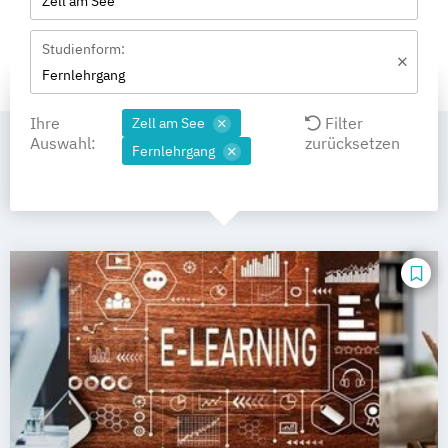
Zell am See
Studienform:
Fernlehrgang
Ihre
Filter
Zell am See
Auswahl:
zurücksetzen
Fernlehrgang