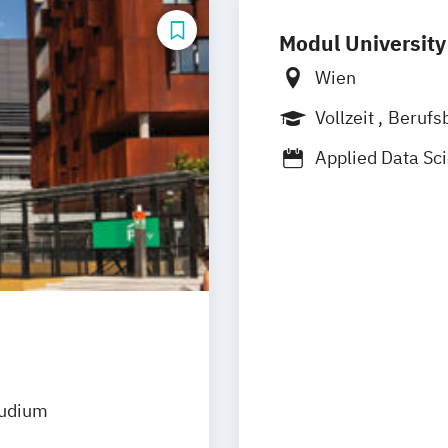
Modul University
Wien
Vollzeit
Berufs
Applied Data Sc
Doctorate in Bu
International 
International 
Management
S
Management and
Tourism & Hosp
Tourism and E
Hotel Manageme
tudium