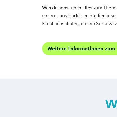
Food Production and Food Technology i
Was du sonst noch alles zum Thema 
Region
unserer ausführlichen Studienbesch
Umwelt- und Bioressourcenmanageme
Umweltingenieurwissenschaften
Fachhochschulen, die ein Sozialwi
Universitätslehrgang Advanced technol
crop farming
Universitätslehrgang Akademischer
Weitere Informationen zum 
Jagdwirt/Akademische Jagdwirtin
Universitätslehrgang Bewertung land- 
forstwirtschaftlicher Liegenschaften
Universitätslehrgang Diplom-Önologie
Universitätslehrgang Green.Building.S
Universitätslehrgang Life-Cycle and Sust
Civil Infrastructure and Protection Sys
W
Universitätslehrgang Mycotoxin Summ