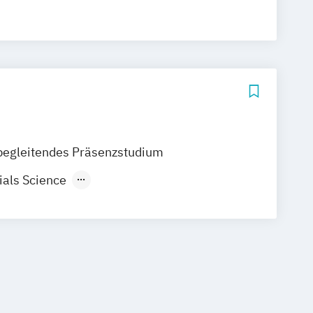
begleitendes Präsenzstudium
als Science
 und Altertumskunde
ik
sische Geographie und
ng
kanistik
Archäologie
aft
Bewegung und Sport (Lehramt)