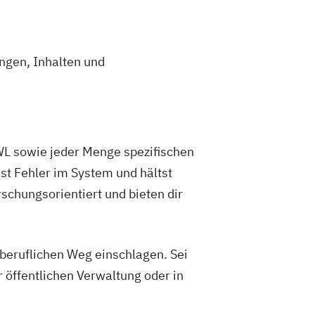
Geographie
Wirtschaftskunde (Lehramt)
ngen, Inhalten und
eospatial Technologies
ften
Germanistik
Geschichte
südöstlichen Europa
Geschichte
 Politische Bildung (Lehramt)
WL sowie jeder Menge spezifischen
on Management and Information Science
st Fehler im System und hältst
schungsorientiert und bieten dir
echisch (Lehramt)
logischer Wissenschaft
tion
Industrial Ecology
beruflichen Weg einschlagen. Sei
ramt)
 öffentlichen Verwaltung oder in
sikerziehung (Lehramt)
re Geschlechterstudien