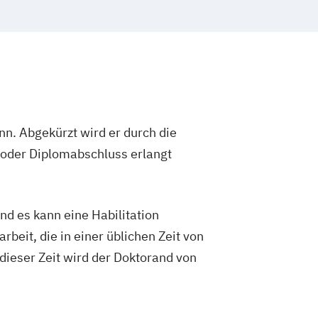
Molekulare Biomedizin
Biologie
mweltkunde (Lehramt)
Biotechnology
sch/Serbisch (Lehramt)
tisch/Kroatisch (Lehramt)
harmaceutical Engineering
Chemie
t)
Cultural Sociology
ometrie (Lehramt)
Deutsch (Lehramt)
n. Abgekürzt wird er durch die
gie des Mittelalters und der Frühen
- oder Diplomabschluss erlangt
swissenschaften
Dolmetschen
lisch (Lehramt)
nd es kann eine Habilitation
rican Studies
Erdwissenschaften
rbeit, die in einer üblichen Zeit von
undheit und Konsum (Lehramt)
dieser Zeit wird der Doktorand von
nd Weiterbildung
hnologie
Französisch (Lehramt)
haftliches Doktorat an der URBI