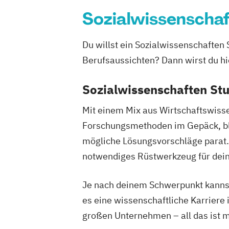
Limnology & Wetland Management
Sozialwissenscha
Mountain Forestry (Englisch)
Natural Resources Management and Ec
Du willst ein Sozialwissenschaften
Engineering
Nutzpflanzenwissenschaften
Berufsaussichten? Dann wirst du hi
Nutztier
Organic Agricultural Systems and Agr
Sozialwissenschaften St
Organic Agricultural Systems and Agro
(Englisch)
Mit einem Mix aus Wirtschaftswisse
Pferdewissenschaften
Forschungsmethoden im Gepäck, blic
PhD-Studium Biomolecular Technology 
mögliche Lösungsvorschläge parat. 
(BioToP)
notwendiges Rüstwerkzeug für dein
Phytomedizin
Safety in the Food Chai
Stoffliche und energetische Nutzung 
Je nach deinem Schwerpunkt kannst
Rohstoffe (NAWARO) - internationales
es eine wissenschaftliche Karriere 
Masterprogramm Biomassetechnologi
großen Unternehmen – all das ist 
Sustainability in Agriculture