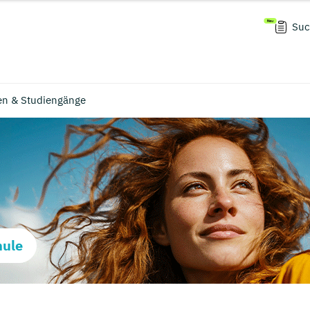
Suc
en & Studiengänge
hule