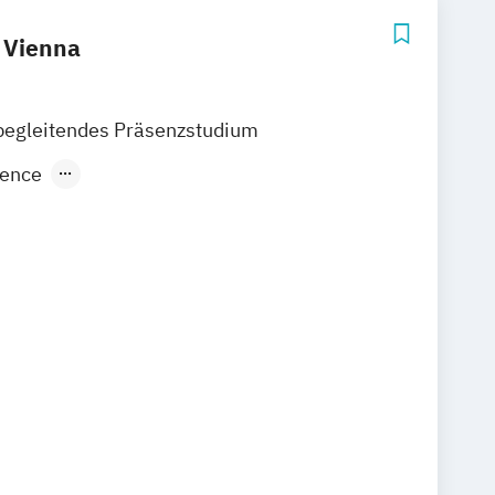
 Vienna
begleitendes Präsenzstudium
ience
siness and Socioeconomic Sciences
Management
Tourism Management
MBA General
ustainable Development
 Policy
itality Management
ventmanagement
Tourism
nt and Operations