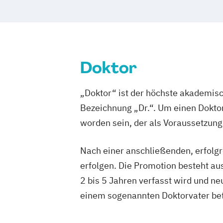
Quantitative Finance (EN)
DDP MSc European Forestry
Socio-Ecological Economics and Policy
Doktoratsstudium International Gradua
Sozial- und Wirtschaftswissenschaften
Nanobiotechnology (IGS-NanoBio)
Sozioökonomie
Steuern und Rechnun
Doktoratsstudium der Bodenkultur
Strategy
Innovation
and Management
Doktoratsstudium der Sozial- und
Doktor
Supply Chain Management (EN)
Wirtschaftswissenschaften
Wirtschafts- und Sozialwissenschaften
Environmental Sciences - Soil
„Doktor“ ist der höchste akademisc
Wirtschaftspädagogik
Wirtschaftsrech
Water and Biodiversity (ENVEURO)
Fo
Bezeichnung „Dr.“. Um einen Doktor
Forstwissenschaften
Green Building 
worden sein, der als Voraussetzung 
Holz- und Naturfasertechnologie
Holztechnologie und Management
Nach einer anschließenden, erfolgr
Horticultural Sciences
erfolgen. Die Promotion besteht aus 
Kulturtechnik und Wasserwirtschaft
2 bis 5 Jahren verfasst wird und n
Landschaftsplanung und Landschaftsar
einem sogenannten Doktorvater be
Lebensmittel- und Biotechnologie
Lebensmittelwissenschaften und -tech