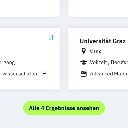
 Economy (EN)
rest
nagement
Universität Graz
ungswesen
Graz
hrgang
Vollzeit
Berufs
rwissenschaften
Advanced Materi
Lawinenverbauung
Alte Geschichte
BA Finance
Angewandte Eth
Angewandte Phy
 Management
Gebirgsforschu
Alle 4 Ergebnisse ansehen
agement
mation
Anglistik/Ameri
sional MBA
ics
Betriebswirtsch