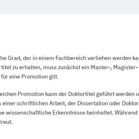
Biochemie und 
 (EN)
te School in
Biologie und U
Bosnisch/Kroati
gslegung
Burgendlandkroa
 Control (EN)
Chemical and P
Chemie (Lehram
Darstellende Ge
he Grad, der in einem Fachbereich verliehen werden kan
t
rstwirtschaft
Deutsche Philolo
titel zu erhalten, muss zunächst ein Master-, Magister
Engineering
Neuzeit
für eine Promotion gilt.
Digitale Geiste
Economics
Eng
eichen Promotion kann der Doktortitel geführt werden u
English and Ame
einer schriftlichen Arbeit, der Dissertation oder Doktora
Ernährung
Ges
eue wissenschaftliche Erkenntnisse beinhaltet. Während 
chitektur
Erwachsenen- u
treut.
Europäische Et
nologie
Geisteswissensc