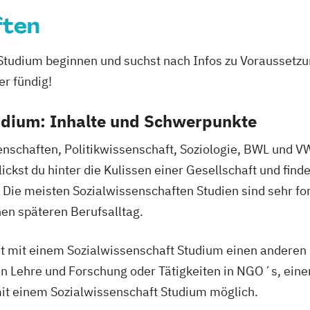
Fakultät
ften
Gender Studies
ological
Geographie und 
 Studium beginnen und suchst nach Infos zu Voraussetzu
Geosciences
G
er fündig!
wissenschaften
Geowissenscha
oecology
Geschichte des 
udium: Inhalte und Schwerpunkte
ecology
Sozialkunde und
Global Studies
nschaften, Politikwissenschaft, Soziologie, BWL und V
Global Studies 
kst du hinter die Kulissen einer Gesellschaft und finde
of Proteins
(GLOMIS)
Die meisten Sozialwissenschaften Studien sind sehr for
Griechisch
Gri
en späteren Berufsalltag.
n
Grundlagen theo
nachwachsender
Inclusive Educa
 mit einem Sozialwissenschaft Studium einen anderen 
Informatik (Leh
in Lehre und Forschung oder Tätigkeiten in NGO´s, einer
e
Instrumentalmu
mit einem Sozialwissenschaft Studium möglich.
Interdisziplinä