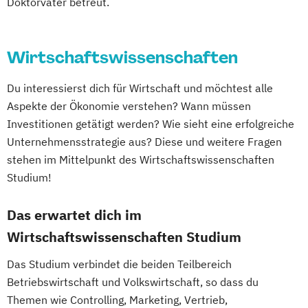
Doktorvater betreut.
Supply Chain Management (EN)
Kulturtechnik und Wasserwirtschaft
Wirtschafts- und Sozialwissenschaften
Landschaftsplanung und
Wirtschaftspädagogik
Wirtschaftsrecht
Landschaftsarchitektur
Wirtschaftswissenschaften
Lebensmittel- und Biotechnologie
Lebensmittelwissenschaften und -
Du interessierst dich für Wirtschaft und möchtest alle
technologie
Aspekte der Ökonomie verstehen? Wann müssen
Investitionen getätigt werden? Wie sieht eine erfolgreiche
Limnology & Wetland Management
Unternehmensstrategie aus? Diese und weitere Fragen
Mountain Forestry (Englisch)
stehen im Mittelpunkt des Wirtschaftswissenschaften
Natural Resources Management and
Studium!
Ecological Engineering
Nutzpflanzenwissenschaften
Das erwartet dich im
Nutztierwissenschaften
Wirtschaftswissenschaften Studium
Organic Agricultural Systems and
Agroecology
Das Studium verbindet die beiden Teilbereich
Organic Agricultural Systems and
Betriebswirtschaft und Volkswirtschaft, so dass du
Agroecology (Englisch)
Themen wie Controlling, Marketing, Vertrieb,