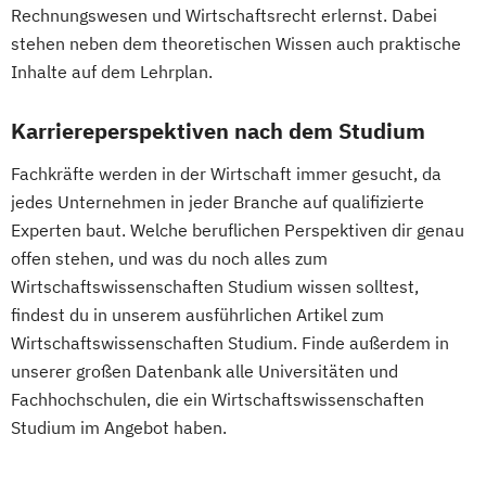
Pferdewissenschaften
Rechnungswesen und Wirtschaftsrecht erlernst. Dabei
stehen neben dem theoretischen Wissen auch praktische
PhD-Studium Biomolecular Technology of
Inhalte auf dem Lehrplan.
Proteins (BioToP)
Phytomedizin
Safety in the Food Chain
Karriereperspektiven nach dem Studium
Stoffliche und energetische Nutzung
nachwachsender Rohstoffe (NAWARO) -
Fachkräfte werden in der Wirtschaft immer gesucht, da
internationales Masterprogramm
jedes Unternehmen in jeder Branche auf qualifizierte
Biomassetechnologie
Experten baut. Welche beruflichen Perspektiven dir genau
Sustainability in Agriculture
offen stehen, und was du noch alles zum
Wirtschaftswissenschaften Studium wissen solltest,
Food Production and Food Technology in
findest du in unserem ausführlichen Artikel zum
the Danube Region
Wirtschaftswissenschaften Studium. Finde außerdem in
Umwelt- und Bioressourcenmanagement
unserer großen Datenbank alle Universitäten und
Umweltingenieurwissenschaften
Fachhochschulen, die ein Wirtschaftswissenschaften
Universitätslehrgang Advanced
Studium im Angebot haben.
technologies in smart crop farming
Universitätslehrgang Akademischer