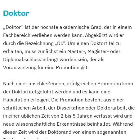
MBA Entrepreneurship & Innovation
Transformation
MBA Finance
Doktor
DDP EM in Animal Breeding and Genetics
MBA Health Care Management
DDP MSc European Forestry
„Doktor“ ist der höchste akademische Grad, der in einem
MBA Marketing & Sales
Doktoratsstudium International Graduate
Fachbereich verliehen werden kann. Abgekürzt wird er
MBA Project Management
School in Nanobiotechnology (IGS-
durch die Bezeichnung „Dr.“. Um einen Doktortitel zu
MBA Public Auditing
NanoBio)
erhalten, muss zunächst ein Master-, Magister- oder
MBA Sozialmanagement
Management
Doktoratsstudium der Bodenkultur
Diplomabschluss erlangt worden sein, der als
Marketing (EN)
Professional MBA
Doktoratsstudium der Sozial- und
Voraussetzung für eine Promotion gilt.
Quantitative Finance (EN)
Wirtschaftswissenschaften
Socio-Ecological Economics and Policy (EN)
Environmental Sciences - Soil
Nach einer anschließenden, erfolgreichen Promotion kann
Water and Biodiversity (ENVEURO)
der Doktortitel geführt werden und es kann eine
Sozial- und Wirtschaftswissenschaften
Habilitation erfolgen. Die Promotion besteht aus einer
Forstwirtschaft
Forstwissenschaften
Sozioökonomie
schriftlichen Arbeit, der Dissertation oder Doktorarbeit, die
Green Building Engineering
Steuern und Rechnungslegung
Strategy
in einer üblichen Zeit von 2 bis 5 Jahren verfasst wird und
Holz- und Naturfasertechnologie
neue wissenschaftliche Erkenntnisse beinhaltet. Während
Innovation
Holztechnologie und Management
dieser Zeit wird der Doktorand von einem sogenannten
and Management Control (EN)
Horticultural Sciences