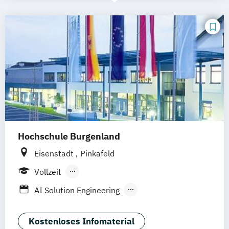
Hochschule Burgenland
Eisenstadt
Pinkafeld
Vollzeit
Berufsbegleitendes Präsenzstudium
AI Solution Engineering
Angewandte Elektronik und Phototonik
Biomedizinische Analytik
Kostenloses Infomaterial