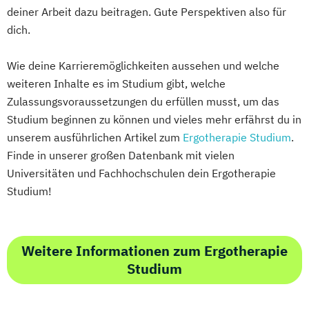
Sustainable Finance & Digital
Sonography
Soziale Arbeit
deiner Arbeit dazu beitragen. Gute Perspektiven also für
Transformation (EN)
Sozialraumorientierte und Klinische Soziale
dich.
Training & Sport
Arbeit
Vorbereitungslehrgang Bachelor (Studieren
Sozialwirtschaft
Wie deine Karrieremöglichkeiten aussehen und welche
ohne Matura)
weiteren Inhalte es im Studium gibt, welche
Sustainability Assessment and Resource
Wirtschaftsberatung
Zulassungsvoraussetzungen du erfüllen musst, um das
Management
Wirtschaftsingenieur
Studium beginnen zu können und vieles mehr erfährst du in
Sustainable Packaging Design and
Wirtschaftskriminalität & Cyber Crime
unserem ausführlichen Artikel zum
Ergotherapie Studium
.
Technology
Finde in unserer großen Datenbank mit vielen
Tax Consulting
Tax Management
Universitäten und Fachhochschulen dein Ergotherapie
Technical Management*
Studium!
Technische Informatik
Weitere Informationen zum Ergotherapie
Studium