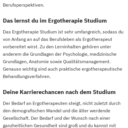
Conventional & Ion Radiotherapy (EN)
IT-Security
Berufsperspektiven.
Nachhaltige Produktion &
Integriertes Risikomanagement
Kreislaufwirtschaft
Integriertes Sicherheitsmanagement
Das lernst du im Ergotherapie Studium
Personal
Organisation & Strategie
Kinder- und Familienzentrierte Soziale
Das Ergotherapie Studium ist sehr umfangreich, sodass du
Polizeiliche Führung
Praxisanleitung
Arbeit
von Anfang an auf das Berufsleben als Ergotherapeut
Produktmarketing & Projektmanagement
Logopädie*
Molecular Biotechnology
vorbereitet wirst. Zu den Lerninhalten gehören unter
Pädagogisch-Didaktischer Lehrgang für
Molekulare Biotechnologie
anderem die Grundlagen der Psychologie, medizinische
Lehrende des Exekutivdienstes
Multilingual Technologies
Grundlagen, Anatomie sowie Qualitätsmanagement.
Radiologietechnologie
Nachhaltige Verpackungstechnologie
Genauso wichtig sind auch praktische ergotherapeutische
Regenerative Energiesysteme &
Nachhaltiges Ressourcenmanagement
Behandlungsverfahren.
technisches Energiemanagement
Orthoptik
Robotik
Deine Karrierechancen nach dem Studium
Packaging Technology and Sustainability
Softwaretechnik & Digitaler Systembau
Physiotherapie
Public Management
Der Bedarf an Ergotherapeuten steigt, nicht zuletzt durch
Strategisches Marketing &
Radiologietechnologie
den demografischen Wandel und die älter werdende
Kampagnenmanagement
Simulation in Health Care
Gesellschaft. Der Bedarf und der Wunsch nach einer
Strategisches Sicherheitsmanagement
Software Design and Engineering
ganzheitlichen Gesundheit sind groß und du kannst mit