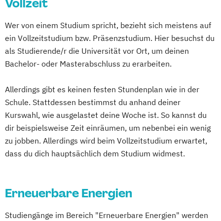
Vollzeit
Nachhaltige Energietechnik
Elektronik – Wirtschaft & Entrepreneurship
Wer von einem Studium spricht, bezieht sich meistens auf
ein Vollzeitstudium bzw. Präsenzstudium. Hier besuchst du
Embedded Systems
als Studierende/r die Universität vor Ort, um deinen
Erneuerbare Energien
Bachelor- oder Masterabschluss zu erarbeiten.
Gesundheits- und Rehabilitationstechnik
Human Factors and Sports Engineering
Allerdings gibt es keinen festen Stundenplan wie in der
IT-Security
Schule. Stattdessen bestimmst du anhand deiner
Industrial Engineering & Business
Kurswahl, wie ausgelastet deine Woche ist. So kannst du
Informatik
dir beispielsweise Zeit einräumen, um nebenbei ein wenig
zu jobben. Allerdings wird beim Vollzeitstudium erwartet,
Informations- und
dass du dich hauptsächlich dem Studium widmest.
Kommunikationssysteme
Innovations- und Technologiemanagement
Erneuerbare Energien
Internationales Wirtschaftsingenieurwesen
Studiengänge im Bereich "Erneuerbare Energien" werden