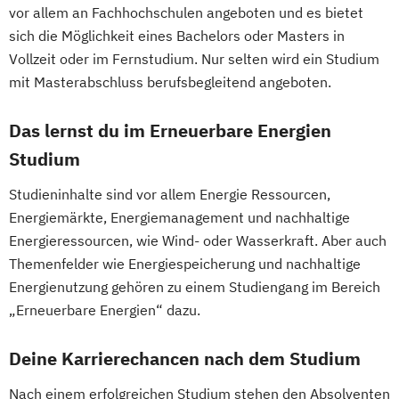
Internet of Things und intelligente Systeme
vor allem an Fachhochschulen angeboten und es bietet
sich die Möglichkeit eines Bachelors oder Masters in
Klimabewusste Gebäudetechnik
Vollzeit oder im Fernstudium. Nur selten wird ein Studium
Leistungselektronik
Maschinenbau
mit Masterabschluss berufsbegleitend angeboten.
Maschinenbau - Digitalisierte
Das lernst du im Erneuerbare Energien
Produktentwicklung & Simulation
Mechatronik und Robotik
Studium
Medical Engineering & eHealth
Studieninhalte sind vor allem Energie Ressourcen,
Nachhaltige Umwelt- und
Energiemärkte, Energiemanagement und nachhaltige
Bioprozesstechnik
Energieressourcen, wie Wind- oder Wasserkraft. Aber auch
Projekt und Prozessmanagement
Themenfelder wie Energiespeicherung und nachhaltige
Quantum Engineering
Energienutzung gehören zu einem Studiengang im Bereich
Robotics Engineering
„Erneuerbare Energien“ dazu.
Rolling Stock Engineering
Software Engineering
Sports Technology
Deine Karrierechancen nach dem Studium
Tissue Engineering and Regenerative
Nach einem erfolgreichen Studium stehen den Absolventen