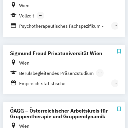
Wien
Vollzeit
Berufsbegleitender Präsenzlehrgang
Psychotherapeutisches Fachspezifikum -
Berufsbegleitendes Präsenzstudium
Individualpsychologie und
Selbstpsychologie
Psychotherapeutisches Fachspezifikum -
Sigmund Freud Privatuniversität Wien
Personzentrierte Psychotherapie
Wien
Psychotherapeutisches Propädeutikum
Berufsbegleitendes Präsenzstudium
Vollzeit
Empirisch-statistische
Berufsbegleitender Präsenzlehrgang
Forschungsmethodik
Fachspezifikum Individualpsychologie
Fachspezifikum Psychodrama
ÖAGG – Österreichischer Arbeitskreis für
Fachspezifikum Verhaltenstherapie
Gruppentherapie und Gruppendynamik
Humanmedizin
Wien