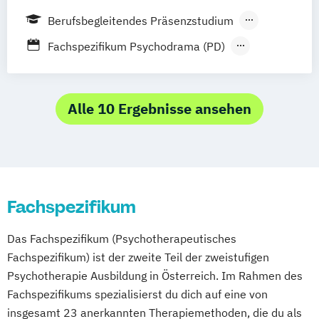
Hypnosystemische Beratung und
Berufsbegleitendes Präsenzstudium
Interventionen
Vollzeit
Fachspezifikum Psychodrama (PD)
Kinder- und Jugendlichenpsychotherapie
Propädeutikum
Kunsttherapie
Psychologie
Psychologie
Psychotherapeutisches Propädeutikum
Alle 10 Ergebnisse ansehen
Psychotherapiewissenschaft
Psychotherapy Science
Rechtswissenschaften
Studiengang Bachelor Humanmedizin (in
den Vertiefungsrichtungen Human- und
Fachspezifikum
Zahnmedizin)
Zahnmedizin
Das Fachspezifikum (Psychotherapeutisches
Fachspezifikum) ist der zweite Teil der zweistufigen
Psychotherapie Ausbildung in Österreich. Im Rahmen des
Fachspezifikums spezialisierst du dich auf eine von
insgesamt 23 anerkannten Therapiemethoden, die du als