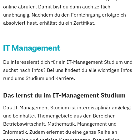
Digital Innovation Manager*in
Kommunikationsdesign
online abrufen. Damit bist du dann auch zeitlich
Digital Marketing Manager*in
Kunststofftechnik
unabhängig. Nachdem du den Fernlehrgang erfolgreich
Digital Transformation
Lebensmittelverfahrenstechnik
absolviert hast, erhältst du ein Zertifikat.
Digital Transformation Manager*in
Leit- und Sicherungstechnik
E-Commerce Manager*in
Maschinenbau
Materials Science
IT Management
Energie- und Umwelttechnik
Mathematik für Studierende
Englisch Sprachkurs A1
ingenieurwissenschaftlicher Fächer
Du interessierst dich für ein IT-Management Studium und
Englisch Sprachkurs A2
Mathematik für Studierende
suchst nach Infos? Bei uns findest du alle wichtigen Infos
Englisch Sprachkurs B1
wirtschaftswissenschaftlicher Fächer
rund ums Studium und Karriere.
Englisch Sprachkurs B2
Mechatronik
Mediengestaltung
English for Professional Purposes A2
Medizintechnik
Das lernst du im IT-Management Studium
English for Professional Purposes B1
Mensch-Computer-Interaktion
Das IT-Management Studium ist interdisziplinär angelegt
English for Professional Purposes B2
Nachhaltiges Design
und beinhaltet Themengebiete aus den Bereichen
English for Professional Purposes C1
Nationale und internationale Zertifizierung
Betriebswirtschaft, Mathematik, Management und
English for Professional Purposes C2
und Produktkennzeichnung
Informatik. Zudem erlernst du eine ganze Reihe an
Expert*in Big Data Management
New Venture Management
personalen und sozialen Kompetenzen. Dazu zählen