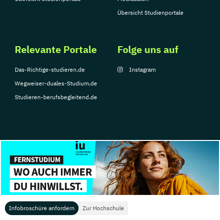
Übersicht Studienportale
Relevante Portale
Folge uns auf
Das-Richtige-studieren.de
Instagram
Wegweiser-duales-Studium.de
Studieren-berufsbegleitend.de
© Copyright 2026, TarGroup Media GmbH
Impressum
Über
Datenschutzerklärung
Nutzungsbedingungen
Barrier
uns
Infobroschüre anfordern
Zur Hochschule