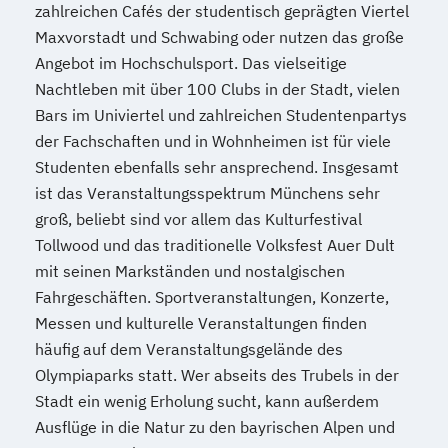
Communication English/French
zahlreichen Cafés der studentisch geprägten Viertel
Maxvorstadt und Schwabing oder nutzen das große
Referent*in Wirtschaftsrecht
Angebot im Hochschulsport. Das vielseitige
Regelungstechnik
Salesmanager*in
Nachtleben mit über 100 Clubs in der Stadt, vielen
Schulbegleiter*in
Senior Manager*in
Bars im Univiertel und zahlreichen Studentenpartys
Spanisch Sprachkurs A1
der Fachschaften und in Wohnheimen ist für viele
Spanisch Sprachkurs A2
Studenten ebenfalls sehr ansprechend. Insgesamt
Spanisch Sprachkurs B1
ist das Veranstaltungsspektrum Münchens sehr
Spanisch Sprachkurs B2
groß, beliebt sind vor allem das Kulturfestival
Spanisch Sprachkurs C1
Tollwood und das traditionelle Volksfest Auer Dult
Spanisch Sprachkurs C2
mit seinen Markständen und nostalgischen
Spezialist*in Automatisierungstechnik
Fahrgeschäften. Sportveranstaltungen, Konzerte,
Spezialist*in Big Data
Messen und kulturelle Veranstaltungen finden
Spezialist*in CAD Konstruktion und
häufig auf dem Veranstaltungsgelände des
Simulation
Olympiaparks statt. Wer abseits des Trubels in der
Stadt ein wenig Erholung sucht, kann außerdem
Spezialist*in Controlling
Ausflüge in die Natur zu den bayrischen Alpen und
Spezialist*in Embedded Systems