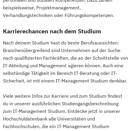
Expert*in Business Intelligence
Professional Software Engineering
beispielsweise, Projektmanagement,
Expert*in Digital Leadership
Prozesssimulation in der
Verhandlungstechniken oder Führungskompetenzen.
Expert*in für Digitalisierung in der
Verfahrenstechnik
Dienstleistungsbranche
Regenerative Energietechnik
Karrierechancen nach dem Studium
Expert*in für Nachhaltigkeit und
Technikfolgen­abschätzung
Nach deinem Studium hast du beste Berufsaussichten:
Veränderungsprozesse
Technische Betriebswirtschaft
Branchenübergreifend sind Unternehmen auf der Suche
Finance and Accounting Manager*in
Technische Informatik
nach qualifizierten Fachkräften, die an der Schnittstelle von
Französisch Sprachkurs A1
Wasserstofftechnologien
IT-Abteilung und Management agieren können. Auch eine
Französisch Sprachkurs A2
Wirtschaftsinformatik
selbständige Tätigkeit im Bereich IT-Beratung oder IT-
Französisch Sprachkurs B1
Wirtschaftsingenieurwesen
Sicherheit, ist mit einem IT-Management Studium denkbar.
Französisch Sprachkurs B2
Wirtschaftsingenieurwesen
Französisch Sprachkurs C1
Baumanagement
Viele weitere Infos zur Karriere und zum Studium findest
Französisch Sprachkurs C2
Wirtschaftsingenieurwesen Erneuerbare
du in unserer ausführlichen Studiengangsbeschreibung
Geprüfte*r Bilanzbuchhalter*in (IHK) -
zum IT-Management Studium. Entdecke jetzt in unserer
Energien
Bachelor Professional in Bilanzbuchhaltung
Hochschuldatenbank alle Universitäten und
Wirtschaftsingenieurwesen Produktion
Fachhochschulen, die ein IT-Management Studium
Wirtschaftsingenieurwesen für Ingenieure