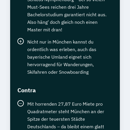
Proficiency (CPE)" - C2
Must-Sees reichen drei Jahre
Staatlich geprüfte*r Übersetzer*in Englisch
Bachelorstudium garantiert nicht aus.
Also häng‘ doch gleich noch einen
Staatlich geprüfte*r Übersetzer*in
Master mit dran!
Französisch
Nicht nur in München kannst du
Staatlich geprüfte*r Übersetzer*in
ordentlich was erleben, auch das
Spanisch
bayerische Umland eignet sich
Statistik kompakt
hervorragend für Wanderungen,
Systems Engineering Manager*in
Skifahren oder Snowboarding
Talent Manager*in
Technical Manager*in
Techniker*in Concept Engineering
Contra
Techniker*in Elektrotechnik
Techniker*in Maschinenbau
Mit horrenden 27,87 Euro Miete pro
Techniker*in Mechatronik
Quadratmeter steht München an der
Technische*r Einkäufer*in
Spitze der teuersten Städte
Usability und UX Expert*in
Deutschlands – da bleibt einem glatt