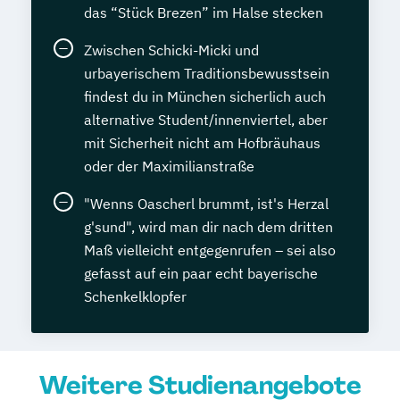
Volkwirtschaftslehre kompakt
das “Stück Brezen” im Halse stecken
Wechseljahremanager*in
Zwischen Schicki-Micki und
Werkstoffkunde Grundlagen
urbayerischem Traditionsbewusstsein
Wirtschaftsinformatik kompakt
findest du in München sicherlich auch
Wirtschaftsingenieurwesen
alternative Student/innenviertel, aber
Wirtschaftsmathematik kompakt
mit Sicherheit nicht am Hofbräuhaus
Wirtschaftspsycholog*in
Ökonom*in
oder der Maximilianstraße
Übersetzen von allgemeinsprachlichen
"Wenns Oascherl brummt, ist's Herzal
Texten Englisch-Deutsch
g'sund", wird man dir nach dem dritten
Maß vielleicht entgegenrufen – sei also
gefasst auf ein paar echt bayerische
Schenkelklopfer
Weitere Studienangebote