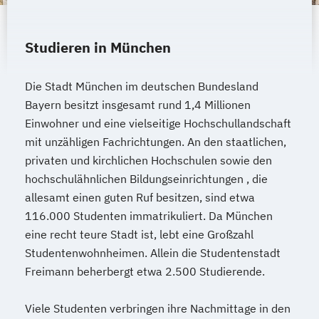
Operatives Controlling kompakt
Zukunftsmanagement
Organisationsentwickler*in
Studieren in München
Personalentwickler*in
Personalführung und -entwicklung kompakt
Die Stadt München im deutschen Bundesland
Bayern besitzt insgesamt rund 1,4 Millionen
Personalmanagement kompakt
Einwohner und eine vielseitige Hochschullandschaft
Programmieren in C/C++ kompakt
mit unzähligen Fachrichtungen. An den staatlichen,
Projektmanagement kompakt
privaten und kirchlichen Hochschulen sowie den
Prozessmanager*in digitale Methoden
hochschulähnlichen Bildungseinrichtungen , die
Psycholgische*r Ersthelfer*in
allesamt einen guten Ruf besitzen, sind etwa
Recruiter*in
116.000 Studenten immatrikuliert. Da München
Referent*in Interkulturelle
eine recht teure Stadt ist, lebt eine Großzahl
Wirtschaftskommunikation
Studentenwohnheimen. Allein die Studentenstadt
Referent*in International Business
Freimann beherbergt etwa 2.500 Studierende.
Communication English
Referent*in International Business
Viele Studenten verbringen ihre Nachmittage in den