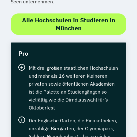
Seen unternehmen.
Spezialist*in Industrial Data Science
Spezialist*in Informationssysteme
Alle Hochschulen in Studieren in
Spezialist*in Logistik 4.0
München
Spezialist*in Produktion 4.0
Spezialist*in Sportpsychologie und
Trainingswissenschaft
Pro
Spezialist*in Wirtschaftsinformatik
Spezialist*in für digitale Geschäftsmodelle
Mit drei großen staatlichen Hochschulen
Spezialist*in für systemisches
und mehr als 16 weiteren kleineren
Management und Coaching
privaten sowie öffentlichen Akademien
Spezialist*in internationales Recht
ist die Palette an Studiengängen so
Sprachdiplom "Cambridge English:
vielfältig wie die Dirndlauswahl für’s
Advanced (CAE)" - C1
Oktoberfest
Sprachdiplom "Cambridge English: First
Der Englische Garten, die Pinakotheken,
(FCE)" - B2
unzählige Biergärten, der Olympiapark,
Sprachdiplom "Cambridge English:
Schloss Nymphenburg – bei so vielen