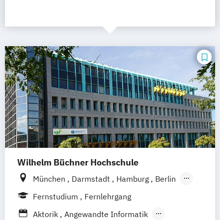
Wilhelm Büchner Hochschule
München
Darmstadt
Hamburg
Berlin
Hannover
Bonn
Nürnberg
Stuttgart
Fernstudium
Fernlehrgang
Göttingen
Leipzig
Freiburg
Wien
Aktorik
Angewandte Informatik