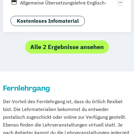
Allgemeine Übersetzungslehre Englisch-
Elektrische und hybride Antriebe
Deutsch
Elektro- und Informationstechnik
Anwendungsspezialist*in Digital Innovation
Kostenloses Infomaterial
Elektrotechnik
and Business Modelling
Energieerzeugung aus Biomasse
Anwendungsspezialist*in Nachhaltiges
Energieingenieurwesen
Management
Alle 2 Ergebnisse ansehen
Energiespeichertechnik
Betriebspsychologie kompakt
Energieverfahrenstechnik
Betriebswirt*in
Energiewirtschaft und -management
Betriebswirt*in Gesundheitsmanagement
Engineering Management
Betriebswirt*in Pflegemanagement
Fahrzeugtechnik
Game Design
Fernlehrgang
Betriebswirtschaftslehre kompakt
Game Development
Buchführung kompakt
Gestaltung interaktiver Systeme
Der Vorteil des Fernlehrgang ist, dass du örtlich flexibel
Business correspondence
IT-Sicherheit
Industriedesign
bist. Die Lehrmaterialien bekommst du entweder
Datenbanken kompakt
Informatik
Ingenieurpsychologie
postalisch zugeschickt oder online zur Verfügung gestellt.
Digital Business Manager*in
Innovations- und Technologiemanagement
Ebenso finden die Lehrveranstaltungen virtuell statt. Je
Digital Human Resource Manager*in
nach Anbieter kannst du die Lehrveranstaltungen jederzeit