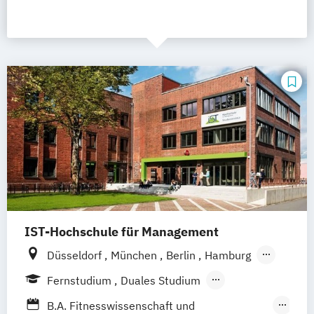
IST-Hochschule für Management
Düsseldorf
München
Berlin
Hamburg
Weil am Rhein
Frankfurt am Main
Essen
Fernstudium
Duales Studium
Stuttgart
Jena
Innsbruck
Linz
Fernlehrgang
B.A. Fitnesswissenschaft und