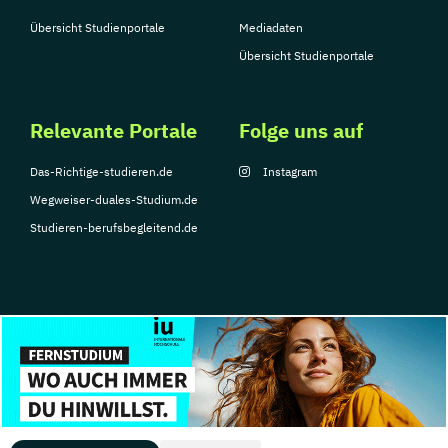
Übersicht Studienportale
Mediadaten
Übersicht Studienportale
Relevante Portale
Folge uns auf
Das-Richtige-studieren.de
Instagram
Wegweiser-duales-Studium.de
Studieren-berufsbegleitend.de
© Copyright 2026, TarGroup Media GmbH
Impressum
Über
Datenschutzerklärung
Nutzungsbedingungen
Barrier
uns