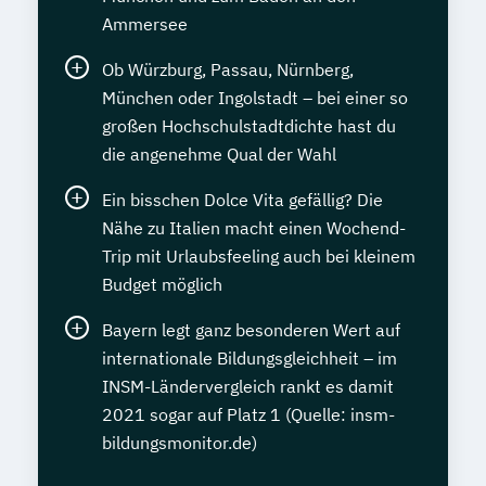
Usability und UX Expert*in
Ammersee
Volkwirtschaftslehre kompakt
Wechseljahremanager*in
Ob Würzburg, Passau, Nürnberg,
Werkstoffkunde Grundlagen
München oder Ingolstadt – bei einer so
Wirtschaftsinformatik kompakt
großen Hochschulstadtdichte hast du
Wirtschaftsingenieurwesen
die angenehme Qual der Wahl
Wirtschaftsmathematik kompakt
Ein bisschen Dolce Vita gefällig? Die
Wirtschaftspsycholog*in
Ökonom*in
Nähe zu Italien macht einen Wochend-
Übersetzen von allgemeinsprachlichen
Trip mit Urlaubsfeeling auch bei kleinem
Texten Englisch-Deutsch
Budget möglich
Bayern legt ganz besonderen Wert auf
internationale Bildungsgleichheit – im
INSM-Ländervergleich rankt es damit
2021 sogar auf Platz 1 (Quelle: insm-
bildungsmonitor.de)