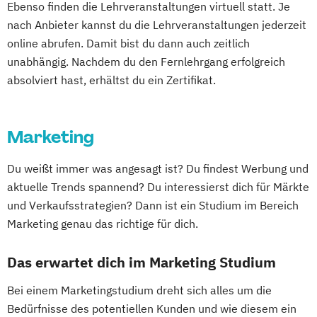
Expert*in Big Data Management
PersonalTrainer:in
Präventionstrainer:in
Ebenso finden die Lehrveranstaltungen virtuell statt. Je
Qualitätsmanager*in
Recruiter/in (IHK)
Expert*in Business Intelligence
nach Anbieter kannst du die Lehrveranstaltungen jederzeit
Resilienztraining
Rückentrainer:in
Sales Manager/in (IHK)
Expert*in Digital Leadership
online abrufen. Damit bist du dann auch zeitlich
Sauna-Meister:in
Social Media Manager/in (IHK)
Expert*in für Digitalisierung in der
unabhängig. Nachdem du den Fernlehrgang erfolgreich
Social Media und Content im Sport
Social Media Recruiter/-in (IHK)
Dienstleistungsbranche
absolviert hast, erhältst du ein Zertifikat.
Spa-Rezeptionist:in
Webdesigner/in (IHK)
Expert*in für Nachhaltigkeit und
Spielanalyse & Scouting
Veränderungsprozesse
Sport- und Fitnesskaufmann:frau / Sport-
Marketing
Finance and Accounting Manager*in
und Gesundheitstrainer:in
Französisch Sprachkurs A1
Sport- und Fitnesstraining
Du weißt immer was angesagt ist? Du findest Werbung und
Französisch Sprachkurs A2
Sport- und Gesundheitstourismus
aktuelle Trends spannend? Du interessierst dich für Märkte
Französisch Sprachkurs B1
Sport-Mentaltraining
Sporternährung
und Verkaufsstrategien? Dann ist ein Studium im Bereich
Französisch Sprachkurs B2
Marketing genau das richtige für dich.
Sportmanagement
Französisch Sprachkurs C1
Tourismusbetriebswirt:in
Französisch Sprachkurs C2
Das erwartet dich im Marketing Studium
Tourismusmarketing
Geprüfte*r Bilanzbuchhalter*in (IHK) -
Vegane:r Ernährungsberater:in
Bei einem Marketingstudium dreht sich alles um die
Bachelor Professional in Bilanzbuchhaltung
Wedding Planer
Bedürfnisse des potentiellen Kunden und wie diesem ein