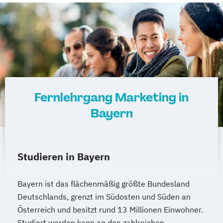
Referent*in International Business
Communication English/French
Referent*in Wirtschaftsrecht
Regelungstechnik
Salesmanager*in
Schulbegleiter*in
Senior Manager*in
Spanisch Sprachkurs A1
Spanisch Sprachkurs A2
Fernlehrgang Marketing in
Spanisch Sprachkurs B1
Bayern
Spanisch Sprachkurs B2
Spanisch Sprachkurs C1
Spanisch Sprachkurs C2
Spezialist*in Automatisierungstechnik
Studieren in Bayern
Spezialist*in Big Data
Spezialist*in CAD Konstruktion und
Bayern ist das flächenmäßig größte Bundesland
Simulation
Deutschlands, grenzt im Südosten und Süden an
Spezialist*in Controlling
Österreich und besitzt rund 13 Millionen Einwohner.
Studiert werden kann an den zahlreichen