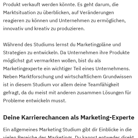
Wellness- und Spamanagement
Produkt verkauft werden könnte. Es geht darum, die
Geprüfte*r Technische*r Betriebswirt*in
Marktsituation zu überblicken, auf Veränderungen
(IHK)
reagieren zu können und Unternehmen zu ermöglichen,
Geprüfte*r Wirtschaftsfachwirt*in (IHK)
innovativ und kreativ zu produzieren.
Hotelmanager*in
Human Resource Manager*in
Während des Studiums lernst du Marketingpläne und
IT-Manager*in
Informatik kompakt
Strategien zu entwickeln. Da Unternehmen ihre Produkte
möglichst gut vermarkten wollen, bist du als
Innovationsmanagement kompakt
Marketingexperte ein wichtiger Teil eines Unternehmens.
Internationales Recht kompakt
Neben Marktforschung und wirtschaftlichem Grundwissen
Konfliktmanagement und Mediation
ist in diesem Studium vor allem deine Teamfähigkeit
Lerncoach*in
gefragt, da du meist mit anderen zusammen Lösungen für
Logistik- und Supply-Chain-Manager*in
Probleme entwickeln musst.
Manager*in für IT-Projekte
Marketing- und Vertriebsmanager*in
Deine Karrierechancen als Marketing-Experte
Mathematik kompakt
Medienpädagog*in
Ein allgemeines Marketing Studium gibt dir Einblicke in die
Messtechnik für Automatisierungsaufgaben
vielen Bereiche des Marketings. Du kannst entweder direkt