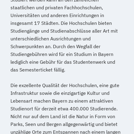
Spezialist*in Embedded Systems
staatlichen und privaten Fachhochschulen,
Spezialist*in Industrial Data Science
Universitäten und anderen Einrichtungen in
Spezialist*in Informationssysteme
insgesamt 17 Städten. Die Hochschulen bieten
Spezialist*in Logistik 4.0
Studiengänge und Studienabschlüsse aller Art mit
Spezialist*in Produktion 4.0
unterschiedlichen Ausrichtungen und
Spezialist*in Sportpsychologie und
Schwerpunkten an. Durch den Wegfall der
Trainingswissenschaft
Studiengebühren wird für ein Studium in Bayern
Spezialist*in Wirtschaftsinformatik
lediglich eine Gebühr für das Studentenwerk und
Spezialist*in für digitale Geschäftsmodelle
das Semesterticket fällig.
Spezialist*in für systemisches
Management und Coaching
Die exzellente Qualität der Hochschulen, eine gute
Spezialist*in internationales Recht
Infrastruktur sowie die einzigartige Kultur und
Sprachdiplom "Cambridge English:
Lebensart machen Bayern zu einem attraktiven
Studienort für derzeit etwa 400.000 Studierende.
Advanced (CAE)" - C1
Nicht nur auf dem Land ist die Natur in Form von
Sprachdiplom "Cambridge English: First
Parks, Seen und Bergen allgegenwärtig und bietet
(FCE)" - B2
unzählige Orte zum Entspannen nach einem langen