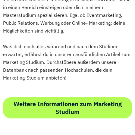
in einen Bereich einsteigen oder dich in einem
Operatives Controlling kompakt
Masterstudium spezialisieren. Egal ob Eventmarketing,
Organisationsentwickler*in
Public Relations, Werbung oder Online- Marketing: deine
Personalentwickler*in
Möglichkeiten sind vielfältig.
Personalführung und -entwicklung kompakt
Was dich noch alles während und nach dem Studium
Personalmanagement kompakt
erwartet, erfährst du in unserem ausführlichen Artikel zum
Programmieren in C/C++ kompakt
Marketing Studium. Durchstöbere außerdem unsere
Projektmanagement kompakt
Datenbank nach passenden Hochschulen, die dein
Prozessmanager*in digitale Methoden
Marketing-Studium anbieten!
Psycholgische*r Ersthelfer*in
Recruiter*in
Referent*in Interkulturelle
Weitere Informationen zum Marketing
Wirtschaftskommunikation
Studium
Referent*in International Business
Communication English