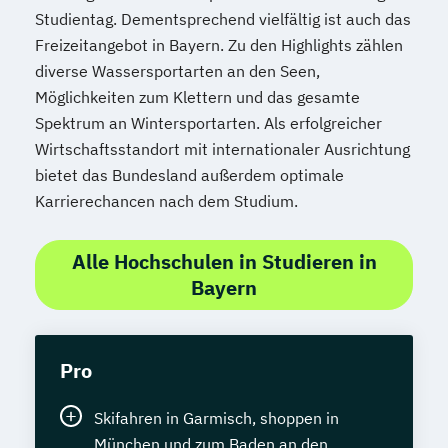
Sprachdiplom "Cambridge English:
Studientag. Dementsprechend vielfältig ist auch das
Proficiency (CPE)" - C2
Freizeitangebot in Bayern. Zu den Highlights zählen
Staatlich geprüfte*r Übersetzer*in Englisch
diverse Wassersportarten an den Seen,
Möglichkeiten zum Klettern und das gesamte
Staatlich geprüfte*r Übersetzer*in
Spektrum an Wintersportarten. Als erfolgreicher
Französisch
Wirtschaftsstandort mit internationaler Ausrichtung
Staatlich geprüfte*r Übersetzer*in
bietet das Bundesland außerdem optimale
Spanisch
Karrierechancen nach dem Studium.
Statistik kompakt
Systems Engineering Manager*in
Alle Hochschulen in Studieren in
Talent Manager*in
Technical Manager*in
Bayern
Techniker*in Concept Engineering
Techniker*in Elektrotechnik
Techniker*in Maschinenbau
Pro
Techniker*in Mechatronik
Skifahren in Garmisch, shoppen in
Technische*r Einkäufer*in
München und zum Baden an den