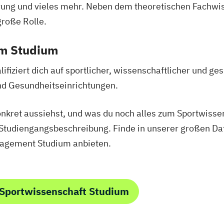
ung und vieles mehr. Neben dem theoretischen Fachwis
Französisch Sp
große Rolle.
Französisch Sp
Französisch Sp
em Studium
lTrainer:in
Französisch Sp
g
Französisch Sp
fiziert dich auf sportlicher, wissenschaftlicher und ge
Französisch Sp
und Gesundheitseinrichtungen.
Geprüfte*r Bilan
outing
Professional in
onkret aussiehst, und was du noch alles zum Sportwisse
t- und
Geprüfte*r Tech
n Studiengangsbeschreibung. Finde in unserer großen Da
Geprüfte*r Wirt
nagement Studium anbieten.
Hotelmanager*
IT-Manager*in
Innovationsma
 Sportwissenschaft Studium
wirt:in
Internationales
ungsberater:in
Konfliktmanage
anagement
Logistik- und S