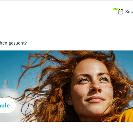
Suc
chen gesucht?
hule