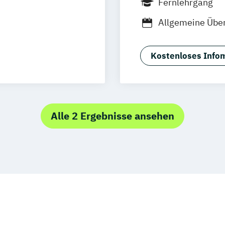
Fernlehrgang
Allgemeine Über
Anwendungsspezi
Business Model
Kostenloses Infom
t
Anwendungsspez
Betriebspsycho
ement
Betriebswirt*i
 (IHK)
Betriebswirt*i
Alle 2 Ergebnisse ansehen
ement
Betriebswirtsch
ger:in
Buchführung k
ellerie
Datenbanken k
für Kinder
Digital Human 
:in
Digital Innovat
Digital Marketi
r:in B-Lizenz
Digital Transfo
rainer:in
E-Commerce Ma