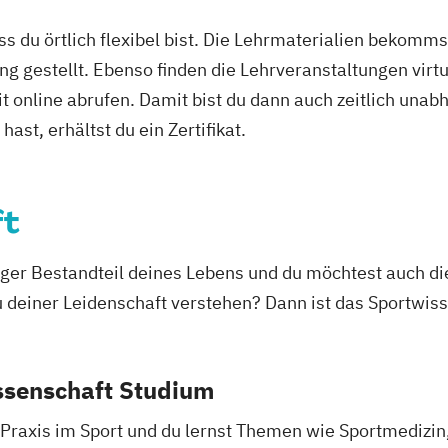
etriebswirt:in
Energie- und U
ass du örtlich flexibel bist. Die Lehrmaterialien bekomm
Englisch Sprach
ng gestellt. Ebenso finden die Lehrveranstaltungen virtu
Englisch Sprach
it online abrufen. Damit bist du dann auch zeitlich un
English for Pro
IHK)
English for Pro
ast, erhältst du ein Zertifikat.
English for Pro
ng
English for Pro
ft
iebsmanagement
English for Pro
in
Expert*in Big 
Expert*in Busin
ger Bestandteil deines Lebens und du möchtest auch di
Expert*in Digita
u deiner Leidenschaft verstehen? Dann ist das Sportwis
ndoorCycling
Expert*in für Dig
iter:in
Dienstleistung
Expert*in für N
ssenschaft Studium
 Praxis im Sport und du lernst Themen wie Sportmediz
Finance and Ac