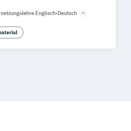
setzungslehre Englisch-Deutsch
alist*in Digital Innovation and
ling
aterial
ialist*in Nachhaltiges Management
logie kompakt
Betriebswirt*in
n Gesundheitsmanagement
n Pflegemanagement
aftslehre kompakt
ompakt
Business correspondence
ompakt
Digital Business Manager*in
Resource Manager*in
ion Manager*in
ng Manager*in
Digital Transformation
rmation Manager*in
nager*in