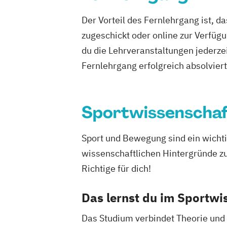
Fußball-Athletiktraining
Gastronomieb
Der Vorteil des Fernlehrgang ist, d
Geprüfte:r Küchenmeister:in (IHK)
zugeschickt oder online zur Verfügu
Geprüfte:r Sportfachwirt:in (IHK)
du die Lehrveranstaltungen jederze
Geprüfte:r Tourismusfachwirt:in (IHK)
Geprüfte:r Veranstaltungsfachwirt:in (
Fernlehrgang erfolgreich absolviert h
Geprüfte:r Wirtschaftsfachwirt:in (IHK)
Gesunde Führung
GesundheitsCoachi
Gesundheitsbetriebswirt:in
Sportwissenscha
Golfbetr
Golfsekretär:in
Group Fitness Trainer:
Grundlagen der Pferdephysiotherapie
Sport und Bewegung sind ein wichti
Hotelbetriebswirt:in
wissenschaftlichen Hintergründe z
Human Ressources in der Hotellerie
I
Richtige für dich!
Konditionstraining für Pferde
Küchenle
Manager:in für Gesundheit im Betrieb
Das lernst du im Sportwi
Manager:in im Pferdesport
Das Studium verbindet Theorie und
Medizinisches Fitnesstraining