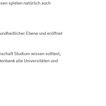
sen spielen natürlich auch
rachkurs A1
rachkurs A2
rachkurs B1
rachkurs B2
rachkurs C1
sundheitlicher Ebene und eröffnet
rachkurs C2
zbuchhalter*in (IHK) - Bachelor
 Bilanzbuchhaltung
nschaft Studium wissen solltest,
nische*r Betriebswirt*in (IHK)
tenbank alle Universitäten und
schaftsfachwirt*in (IHK)
in
Human Resource Manager*in
Informatik kompakt
nagement kompakt
 Recht kompakt
ment und Mediation
Lerncoach*in
upply-Chain-Manager*in