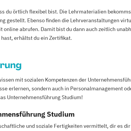
trotechnik
Energie- und U
ass du örtlich flexibel bist. Die Lehrmaterialien bekomm
Englisch Sprach
ng gestellt. Ebenso finden die Lehrveranstaltungen virtu
hertechnik
Englisch Sprach
it online abrufen. Damit bist du dann auch zeitlich un
English for Pro
English for Pro
ast, erhältst du ein Zertifikat.
chnik
English for Pro
English for Pro
rung
cherheit
English for Pro
rpsychologie
Expert*in Big 
ment
Expert*in Busin
wissen mit sozialen Kompetenzen der Unternehmensfüh
hnik
Expert*in Digita
nisse erlernen, sondern auch in Personalmanagement o
Expert*in für Dig
 das Unternehmensführung Studium!
nbau
Dienstleistung
Expert*in für N
ehmensführung Studium
chaftliche und soziale Fertigkeiten vermittelt, dir es 
Finance and Ac