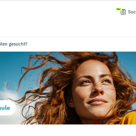
Suc
ien gesucht?
hule