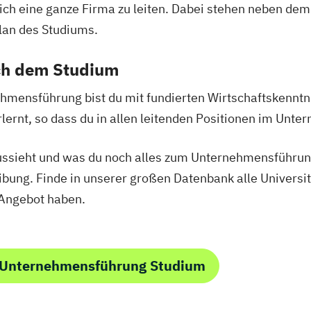
ch eine ganze Firma zu leiten. Dabei stehen neben de
Französisch Sp
an des Studiums.
Französisch Sp
zintechnik
Französisch Sp
ch dem Studium
ltiges Design
Französisch Sp
rung und
Französisch Sp
hmensführung bist du mit fundierten Wirtschaftskenntn
Französisch Sp
lernt, so dass du in allen leitenden Positionen im Unte
Geprüfte*r Bilan
Professional in
ussieht und was du noch alles zum Unternehmensführung
chnik
Geprüfte*r Tech
bung. Finde in unserer großen Datenbank alle Universi
Geprüfte*r Wirt
Angebot haben.
Hotelmanager*
sche Informatik
IT-Manager*in
informatik
Innovationsma
 Unternehmensführung Studium
Internationales
gement
Konfliktmanage
re Energien
Logistik- und S