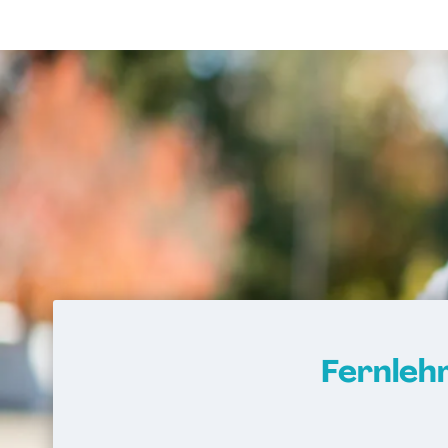
Wirtschaftsingenieurwesen Produktion
Wirtschaftsingenieurwesen für Ingeni
Wirtschaftsingenieurwesen für
Wirtschaftswissenschaftler
Wirtschafts­ingenieur­wesen Fahrzeugt
Wirtschafts­ingenieur­wesen Informatik
Wirtschafts­ingenieur­wesen Kunststoff
Wirtschafts­ingenieur­wesen Künstliche 
Wirtschafts­ingenieur­wesen Lebensmit
Wirtschafts­ingenieur­wesen Logistik
Wirtschafts­ingenieur­wesen Mechatron
Wirtschafts­ingenieur­wesen Medizintec
Wirtschafts­ingenieur­wesen Verfahren
Fernleh
Zukunftsmanagement