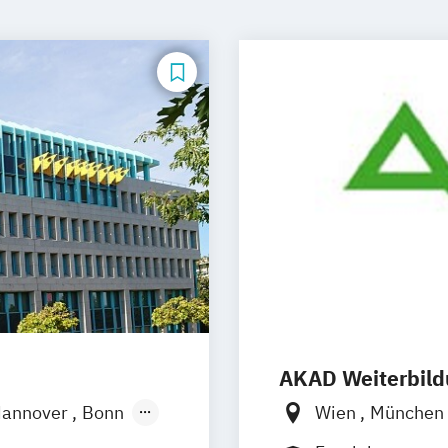
AKAD Weiterbil
annover
Bonn
Wien
München
ngen
Leipzig