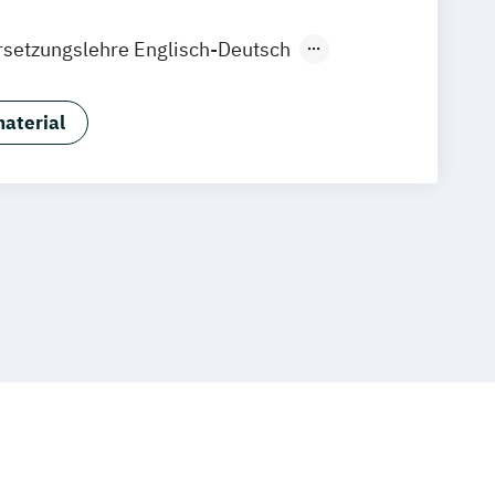
setzungslehre Englisch-Deutsch
alist*in Digital Innovation and
ling
aterial
ialist*in Nachhaltiges Management
logie kompakt
Betriebswirt*in
n Gesundheitsmanagement
n Pflegemanagement
aftslehre kompakt
ompakt
Business correspondence
ompakt
Digital Business Manager*in
Resource Manager*in
ion Manager*in
ng Manager*in
Digital Transformation
rmation Manager*in
nager*in