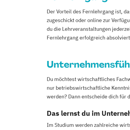
Elektro- und Informationstechnik
Elek
Der Vorteil des Fernlehrgang ist, d
Energieerzeugung aus Biomasse
zugeschickt oder online zur Verfügu
Energieingenieurwesen
Energiespeic
du die Lehrveranstaltungen jederze
Energieverfahrenstechnik
Energiewirtschaft und -management
Fernlehrgang erfolgreich absolviert h
Engineering Management
Fahrzeugte
Game Design
Game Development
Gestaltung interaktiver Systeme
Unternehmensfüh
IT-Si
Industriedesign
Informatik
Ingenieu
Innovations- und Technologiemanage
Du möchtest wirtschaftliches Fach
Kommunikationsdesign
Kunststofftec
nur betriebswirtschaftliche Kennt
Lebensmittelverfahrenstechnik
werden? Dann entscheide dich für
Leit- und Sicherungstechnik
Maschine
Materials Science
Das lernst du im Untern
Mathematik für Studierende
Im Studium werden zahlreiche wirts
ingenieurwissenschaftlicher Fächer