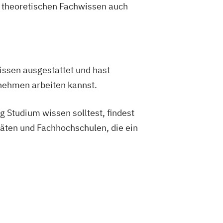
m theoretischen Fachwissen auch
rachkurs A1
rachkurs A2
rachkurs B1
rachkurs B2
rachkurs C1
issen ausgestattet und hast
rachkurs C2
rnehmen arbeiten kannst.
zbuchhalter*in (IHK) - Bachelor
 Bilanzbuchhaltung
 Studium wissen solltest, findest
nische*r Betriebswirt*in (IHK)
täten und Fachhochschulen, die ein
schaftsfachwirt*in (IHK)
in
Human Resource Manager*in
Informatik kompakt
nagement kompakt
 Recht kompakt
ment und Mediation
Lerncoach*in
upply-Chain-Manager*in