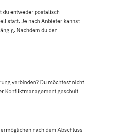
mwelttechnik
Englisch Sprachkurs A1
st du entweder postalisch
kurs A2
Englisch Sprachkurs B1
ell statt. Je nach Anbieter kannst
kurs B2
abhängig. Nachdem du den
fessional Purposes A2
fessional Purposes B1
fessional Purposes B2
fessional Purposes C1
fessional Purposes C2
Data Management
ess Intelligence
rung verbinden? Du möchtest nicht
l Leadership
der Konfliktmanagement geschult
italisierung in der
sbranche
achhaltigkeit und Veränderungsprozesse
dir ermöglichen nach dem Abschluss
counting Manager*in