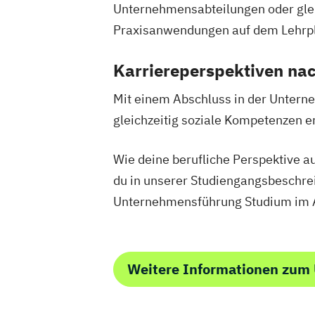
Unternehmensabteilungen oder glei
Mathematik für Studierende
Praxisanwendungen auf dem Lehrpl
wirtschaftswissenschaftlicher Fächer
Mechatronik
Mediengestaltung
Medi
Karriereperspektiven na
Mensch-Computer-Interaktion
Nachha
Nationale und internationale Zertifizie
Mit einem Abschluss in der Unterne
Produktkennzeichnung
gleichzeitig soziale Kompetenzen er
New Venture Management
Professional Software Engineering
Wie deine berufliche Perspektive a
Prozesssimulation in der Verfahrenste
du in unserer Studiengangsbeschrei
Regenerative Energietechnik
Unternehmensführung Studium im 
Technikfolgen­abschätzung
Technische Betriebswirtschaft
Techni
Wasserstofftechnologien
Wirtschafts
Wirtschaftsingenieurwesen
Weitere Informationen zum
Wirtschaftsingenieurwesen Baumana
Wirtschaftsingenieurwesen Erneuerba