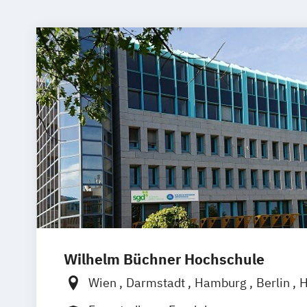
Wilhelm Büchner Hochschule
Wien
Darmstadt
Hamburg
Berlin
H
Nürnberg
München
Stuttgart
Götti