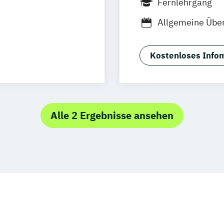
Fernlehrgang
Allgemeine Über
esign
Anwendungsspezi
Business Model
Kostenloses Infom
Anwendungsspez
ftspsychologie
Betriebspsycho
Betriebswirt*i
Betriebswirt*i
Alle 2 Ergebnisse ansehen
Betriebswirtsch
onal Development
Buchführung k
Datenbanken k
ion kompakt
Digital Human 
Digital Innovat
Digital Marketi
Digital Transfo
E-Commerce Ma