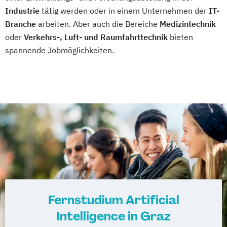
Beratung und Personalentwicklung
Industrie
tätig werden oder in einem Unternehmen der
IT-
Eventmanagement
Facility Management
Branche
arbeiten. Aber auch die Bereiche
Medizintechnik
Finance
oder
Verkehrs-, Luft- und Raumfahrttechnik
bieten
spannende Jobmöglichkeiten.
Accounting und Taxation (DE/EN)
Finanzmanagement
Finanzmanagement für Bankkaufleute
Fintech
Fitnessökonomie
Game Design
Gartenbau
General Management
Gerontologie
Gesundheits- und Pflegepädagogik
Gesundheitsmanagement
Gesundheitspsychologie
Gesundheitspädagogik
Gesundheitsökonomie
Growth Hacking
Fernstudium Artificial
Growth Hacking (DE/EN)
Intelligence in Graz
Growth Hacking for Entrepreneurs (DE/EN)