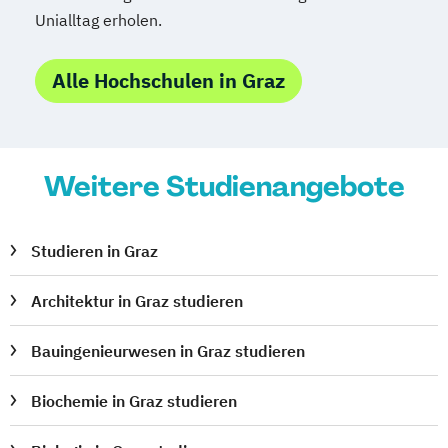
Medienmanagement
Unialltag erholen.
Medizinische Informatik
Medizintechnik
Modemanagement
Alle Hochschulen in Graz
Nachhaltiges Management
New Work
Online Marketing
Online Marketing (DE/EN)
Weitere Studienangebote
Personalentwicklung
Personalmanagement
Personalmanagement (DE/EN)
Pflege
Studieren in Graz
Pflegemanagement
Pflegepädagogik
Physiotherapie
Architektur in Graz studieren
Product Management (DE/EN)
Bauingenieurwesen in Graz studieren
Produktdesign
Projektmanagement (DE/EN)
Biochemie in Graz studieren
Psychologie
Public Health
Public Management