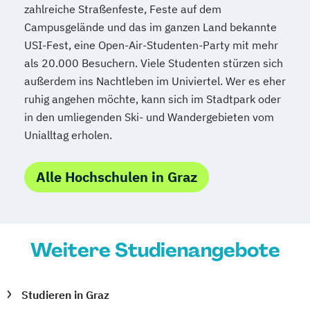
zahlreiche Straßenfeste, Feste auf dem
Public Management
Campusgelände und das im ganzen Land bekannte
Public Management für
USI-Fest, eine Open-Air-Studenten-Party mit mehr
Verwaltungsfachangestellte
als 20.000 Besuchern. Viele Studenten stürzen sich
Public Relations und Kommunikation
außerdem ins Nachtleben im Univiertel. Wer es eher
Pädagogik
Pädagogik
ruhig angehen möchte, kann sich im Stadtpark oder
Bildungsberatung und Leitung
in den umliegenden Ski- und Wandergebieten vom
Robotics (DE/EN)
Social Media
Unialltag erholen.
Software Engineering (EN)
Softwareentwicklung (DE/EN)
Alle Hochschulen in Graz
Soziale Arbeit
Soziale Arbeit Schwerpunkt Kinder und
Jugendliche
Weitere Studienangebote
Sozialmanagement
Sozialpädagogik und Inklusion
Sportmanagement
Studieren in Graz
Supply Chain Management