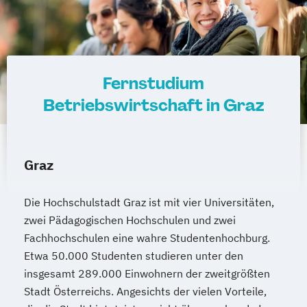
Internationales Marketing
Journalismus und digitale Kommunikation
Kindheitspädagogik
Kindheitspädagogik für Erzieher:innen
Fernstudium
Kommunikationsdesign
Betriebswirtschaft in Graz
Kommunikationspsychologie
Kultur- und Medienpädagogik
Logistikmanagement
Logopädie
Graz
Machine Learning (EN)
Management (DE/EN)
Marketing
Die Hochschulstadt Graz ist mit vier Universitäten,
Marketing und digitale Medien
zwei Pädagogischen Hochschulen und zwei
Marketingmanagement
Maschinenbau
Fachhochschulen eine wahre Studentenhochburg.
Master of Business Administration (DE/EN)
Etwa 50.000 Studenten studieren unter den
insgesamt 289.000 Einwohnern der zweitgrößten
Mechatronik
Stadt Österreichs. Angesichts der vielen Vorteile,
Mediation und Konfliktmanagement