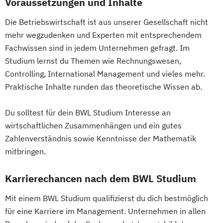
Voraussetzungen und Inhalte
Erwachsenenbildung
Die Betriebswirtschaft ist aus unserer Gesellschaft nicht
Beratung und Personalentwicklung
mehr wegzudenken und Experten mit entsprechendem
Eventmanagement
Facility Management
Fachwissen sind in jedem Unternehmen gefragt. Im
Finance
Studium lernst du Themen wie Rechnungswesen,
Accounting und Taxation (DE/EN)
Controlling, International Management und vieles mehr.
Finanzmanagement
Praktische Inhalte runden das theoretische Wissen ab.
Finanzmanagement für Bankkaufleute
Fintech
Fitnessökonomie
Game Design
Du solltest für dein BWL Studium Interesse an
Gartenbau
General Management
wirtschaftlichen Zusammenhängen und ein gutes
Zahlenverständnis sowie Kenntnisse der Mathematik
Gerontologie
mitbringen.
Gesundheits- und Pflegepädagogik
Gesundheitsmanagement
Karrierechancen nach dem BWL Studium
Gesundheitspsychologie
Gesundheitspädagogik
Mit einem BWL Studium qualifizierst du dich bestmöglich
Gesundheitsökonomie
Growth Hacking
für eine Karriere im Management. Unternehmen in allen
Growth Hacking (DE/EN)