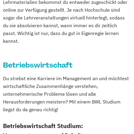
Lehrmaterialien bekommst du entweder zugeschickt oder
DevOps und Cloud Computing (DE/EN)
online zur Verfügung gestellt. Je nach Hochschule sind
Digital Business (DE/EN)
sogar die Lehrveranstaltungen virtuell hinterlegt, sodass
Digital Business Management
du sie absolvieren kannst, wann immer es dir zeitlich
Digital Entrepreneurship
Digital Health
passt. Wichtig ist nur, dass du gut in Eigenregie lernen
kannst.
Digital Innovation and Intrapreneurship
(DE/EN)
Digital Product Management
Betriebswirtschaft
Digital Transformation Management -
Gesundheitswesen
Du strebst eine Karriere im Management an und möchtest
Digitale Betriebswirtschaftslehre
wirtschaftliche Zusammenhänge verstehen,
Digitale Transformation
Diätetik
unternehmerische Probleme lösen und alle
E-Beratung in der Pädagogik
Herausforderungen meistern? Mit einem BWL Studium
E-Commerce
Elektrotechnik
liegst du da genau richtig!
Engineering (DE/EN)
Betriebswirtschaft Studium:
Entrepreneurship (DE/EN)
Ergotherapie
Ernährungswissenschaften