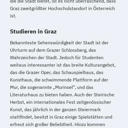
die die Stadt bietet, ist es nicht überraschend, dass
Mediendesign
Medieninformatik
Graz zweitgrößter Hochschulstandort in Österreich
Medienmanagement
ist.
Medizinische Informatik
Medizintechnik
Studieren in Graz
Modemanagement
Nachhaltiges Management
New Work
Bekannteste Sehenswürdigkeit der Stadt ist der
Online Marketing
Uhrturm auf dem Grazer Schlossberg, das
Online Marketing (DE/EN)
Wahrzeichen der Stadt. Jedoch für Studenten
Personalentwicklung
weitaus interessanter ist das breite Kulturangebot,
Personalmanagement
das die Grazer Oper, das Schauspielhaus, das
Personalmanagement (DE/EN)
Pflege
Kunsthaus, die schwimmende Plattform auf der
Mur, die sogenannte „Murinsel“, und das
Pflegemanagement
Pflegepädagogik
Literaturhaus zu bieten haben. Auch der Steirische
Physiotherapie
Herbst, ein internationales Fest zeitgenössischer
Product Management (DE/EN)
Kunst, das jährlich in der ganzen Steiermark
Produktdesign
stattfindet, besitzt in Graz einige Spielstätten und
Projektmanagement (DE/EN)
erfreut sich großer Beliebtheit. Hinzu kommen
Psychologie
Public Health