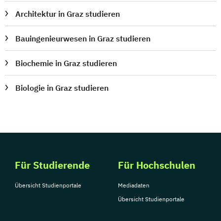
Tourismusmanagement
UX Design
Architektur in Graz studieren
Umweltingenieurwesen
Vertragsrecht
Bauingenieurwesen in Graz studieren
Wirtschaftsinformatik (DE/EN)
Wirtschaftsingenieurwesen
Biochemie in Graz studieren
Wirtschaftsingenieurwesen Medizintechnik
Biologie in Graz studieren
Wirtschaftspsychologie (DE/EN)
Wirtschaftsrecht
Ökonom/in
Für Studierende
Für Hochschulen
Übersicht Studienportale
Mediadaten
Übersicht Studienportale