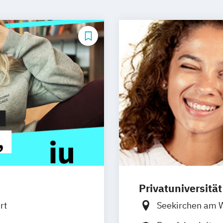
Privatuniversitä
rt
Seekirchen am 
Südtirol
online