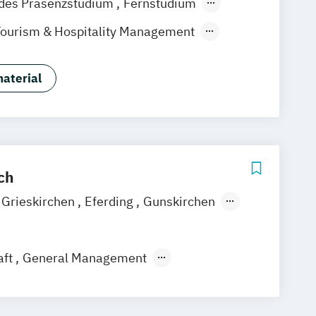
ndes Präsenzstudium
Fernstudium
 Studium
Tourism & Hospitality Management
uf Immobilienwirtschaft
aftslehre
aterial
 Management (120 CP)
ess Administration (60 CP)
ntmanagement
Wirtschaftspsychologie
ch
Grieskirchen
Eferding
Gunskirchen
ang-Puchheim
Reichraming
Steyr
g
Freistadt
Traun
Ried
Schärding
aft
General Management
ghofen
Wels
Vöcklabruck
Leonding
nd Sozialmanagement
 Gesundheitswesen
Maschinenbau