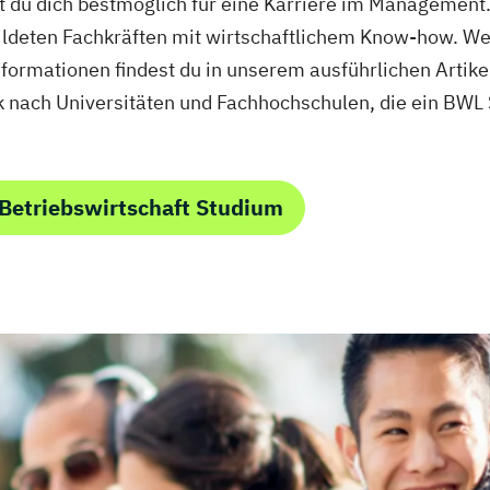
t du dich bestmöglich für eine Karriere im Management
/EN)
ildeten Fachkräften mit wirtschaftlichem Know-how. We
lusion
Informationen findest du in unserem ausführlichen Artik
 nach Universitäten und Fachhochschulen, die ein BWL
swirt/in
ent
nkaufleute
Betriebswirtschaft Studium
(DE/EN)
EN)
 (DE/EN)
ion
nspsychologie