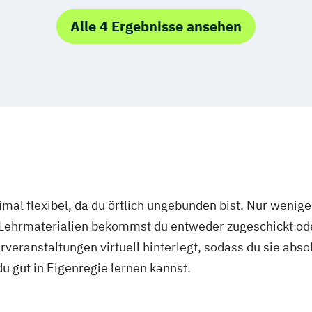
Mechatronik
P
l Management
Wirtschaftsing
Alle 4 Ergebnisse ansehen
nagement
igence (DE/EN)
cience (DE/EN)
ent (DE/EN)
mal flexibel, da du örtlich ungebunden bist. Nur wenig
 Lehrmaterialien bekommst du entweder zugeschickt oder
th
p (DE/EN)
veranstaltungen virtuell hinterlegt, sodass du sie abs
 du gut in Eigenregie lernen kannst.