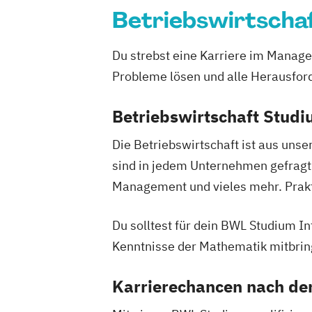
Digitale Betriebswirtschaftslehre
Betriebswirtscha
Digitale Transformation
Diätetik
E-Beratung in der Pädagogik
E-Comm
Du strebst eine Karriere im Mana
Elektrotechnik
Engineering (DE/EN)
Probleme lösen und alle Herausfor
Entrepreneurship (DE/EN)
Ergotherap
Ernährungswissenschaften
Erwachse
Betriebswirtschaft Studi
Beratung und Personalentwicklung
Die Betriebswirtschaft ist aus un
Eventmanagement
Facility Managem
sind in jedem Unternehmen gefragt
Accounting und Taxation (DE/EN)
Fin
Management und vieles mehr. Prakt
Finanzmanagement für Bankkaufleute
Fitnessökonomie
Game Design
Gart
Du solltest für dein BWL Studium 
General Management
Gerontologie
Gesundheits- und Pflegepädagogik
Kenntnisse der Mathematik mitbrin
Gesundheitsmanagement
Gesundheit
Karrierechancen nach d
Gesundheitspädagogik
Gesundheitsö
Growth Hacking
Growth Hacking (DE