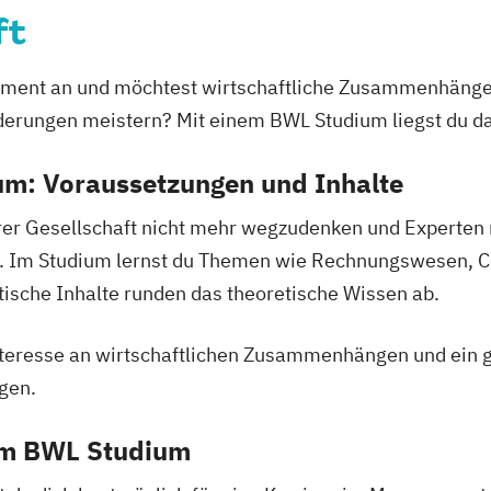
ft
erce
gement an und möchtest wirtschaftliche Zusammenhänge
derungen meistern? Mit einem BWL Studium liegst du da 
ie
nenbildung
um: Voraussetzungen und Inhalte
serer Gesellschaft nicht mehr wegzudenken und Expert
ent
Finance
. Im Studium lernst du Themen wie Rechnungswesen, Con
anzmanagement
ische Inhalte runden das theoretische Wissen ab.
Fintech
enbau
Interesse an wirtschaftlichen Zusammenhängen und ein 
gen.
spsychologie
em BWL Studium
konomie
/EN)