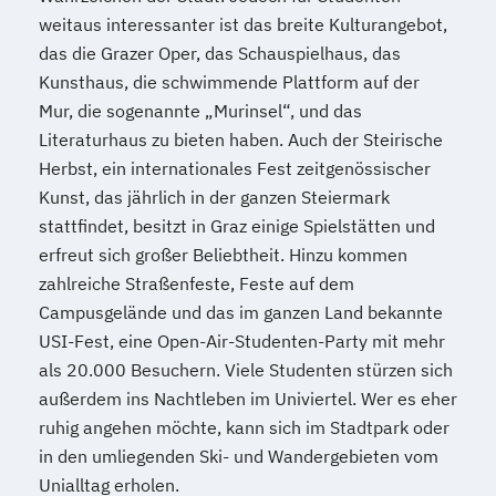
Journalismus und digitale Kommunikation
weitaus interessanter ist das breite Kulturangebot,
Kindheitspädagogik
das die Grazer Oper, das Schauspielhaus, das
Kindheitspädagogik für Erzieher:innen
Kunsthaus, die schwimmende Plattform auf der
Mur, die sogenannte „Murinsel“, und das
Kommunikationsdesign
Literaturhaus zu bieten haben. Auch der Steirische
Kommunikationspsychologie
Herbst, ein internationales Fest zeitgenössischer
Kultur- und Medienpädagogik
Kunst, das jährlich in der ganzen Steiermark
Logistikmanagement
Logopädie
stattfindet, besitzt in Graz einige Spielstätten und
Machine Learning (EN)
erfreut sich großer Beliebtheit. Hinzu kommen
Management (DE/EN)
Marketing
zahlreiche Straßenfeste, Feste auf dem
Marketing und digitale Medien
Campusgelände und das im ganzen Land bekannte
Marketingmanagement
Maschinenbau
USI-Fest, eine Open-Air-Studenten-Party mit mehr
Master of Business Administration (DE/EN)
als 20.000 Besuchern. Viele Studenten stürzen sich
außerdem ins Nachtleben im Univiertel. Wer es eher
Mechatronik
ruhig angehen möchte, kann sich im Stadtpark oder
Mediation und Konfliktmanagement
in den umliegenden Ski- und Wandergebieten vom
Mediendesign
Medieninformatik
Unialltag erholen.