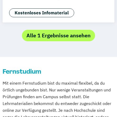
AR/VR/XR Development & Design
Agrarmanagement
Kostenloses Infomaterial
Angewandte Germanistik
Angewandte Künstliche Intelligenz
Angewandte Psychologie (DE/EN)
Alle 1 Ergebnisse ansehen
Angewandte Psychologie und Beratung
Artificial Intelligence (DE/EN)
Aviation Management (DE/EN)
Bank- und Kapitalmarktrecht
Fernstudium
Bauingenieurwesen
Bauprojektmanagement
Betriebswirt/in
Mit einem Fernstudium bist du maximal flexibel, da du
Betriebswirt/in im
örtlich ungebunden bist. Nur wenige Veranstaltungen und
Gesundheitsmanagement
Prüfungen finden am Campus selbst statt. Die
Betriebswirt/in im Pflegemanagement
Lehrmaterialien bekommst du entweder zugeschickt oder
Betriebswirtschaftslehre
online zur Verfügung gestellt. Je nach Hochschule sind
Betriebswirtschaftslehre und Customer