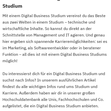
Digital Business (DE/EN)
Studium
Digital Business Management
Mit einem Digital Business Studium vereinst du das Beste
Digital Entrepreneurship
Digital Health
aus zwei Welten in einem Studium – technische und
Digital Innovation and Intrapreneurship
wirtschaftliche Inhalte. So kannst du direkt an der
(DE/EN)
Schnittstelle von Management und IT agieren. Und genau
Digital Product Management
hier ergeben sich spannende Karrieremöglichkeiten: sei es
Digital Transformation Management -
im Marketing, als Softwareentwickler oder in beratener
Gesundheitswesen
Funktion – all dies ist mit einem Digital Business Studiums
Digitale Betriebswirtschaftslehre
möglich!
Digitale Transformation
Diätetik
E-Beratung in der Pädagogik
Du interessierst dich für ein Digital Business Studium und
suchst nach Infos? In unserem ausführlichen Artikel
E-Commerce
Elektrotechnik
findest du alle wichtigen Infos rund ums Studium und
Engineering (DE/EN)
Karriere. Außerdem haben wir dir in unserer großen
Entrepreneurship (DE/EN)
Ergotherapie
Hochschuldatenbank alle Unis, Fachhochschulen und Co.
Ernährungswissenschaften
aufgelistet, die ein Digital Business Studium anbieten.
Erwachsenenbildung