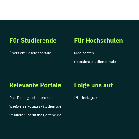
Public Management für
Verwaltungsfachangestellte
Public Relations und Kommunikation
Pädagogik
Pädagogik
Für Studierende
Für Hochschulen
Bildungsberatung und Leitung
Robotics (DE/EN)
Social Media
Übersicht Studienportale
Mediadaten
Software Engineering (EN)
Übersicht Studienportale
Softwareentwicklung (DE/EN)
Soziale Arbeit
Soziale Arbeit Schwerpunkt Kinder und
Relevante Portale
Folge uns auf
Jugendliche
Das-Richtige-studieren.de
Instagram
Sozialmanagement
Wegweiser-duales-Studium.de
Sozialpädagogik und Inklusion
Studieren-berufsbegleitend.de
Sportmanagement
Supply Chain Management
Tourismusmanagement
UX Design