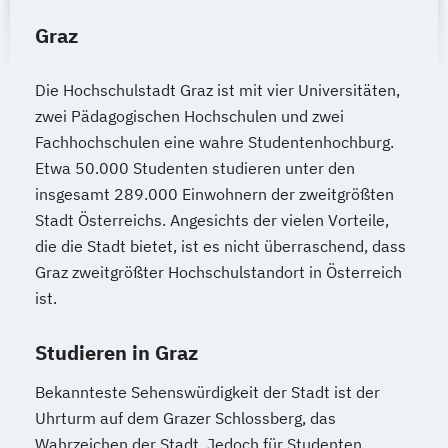
Heilpädagogik
Graz
Heilpädagogik und Inklusion
Heilpädagogik/Inklusionspädagogik
Die Hochschulstadt Graz ist mit vier Universitäten,
Hotelmanagement (DE/EN)
zwei Pädagogischen Hochschulen und zwei
IT-Betriebswirt/in
IT-Management
Fachhochschulen eine wahre Studentenhochburg.
Immobilienmanagement
Etwa 50.000 Studenten studieren unter den
Immobilienmanagement für
insgesamt 289.000 Einwohnern der zweitgrößten
Immobilienkaufleute
Stadt Österreichs. Angesichts der vielen Vorteile,
Immobilienwirtschaft
Informatik
die die Stadt bietet, ist es nicht überraschend, dass
Information Technology Management
Graz zweitgrößter Hochschulstandort in Österreich
(DE/EN)
ist.
Innovation and Entrepreneurship (DE/EN)
Studieren in Graz
International Healthcare Management
(DE/EN)
Bekannteste Sehenswürdigkeit der Stadt ist der
International Management (DE/EN)
Uhrturm auf dem Grazer Schlossberg, das
Internationales Marketing
Wahrzeichen der Stadt. Jedoch für Studenten