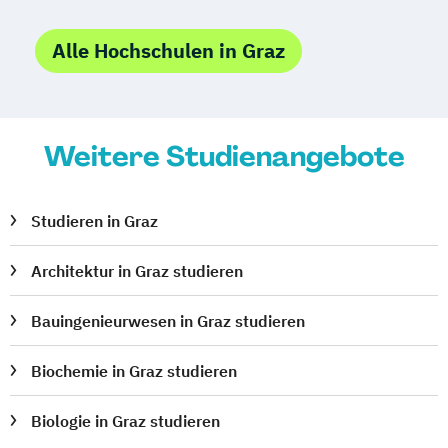
Medienmanagement
Medizinische Informatik
Medizintechnik
Alle Hochschulen in Graz
Modemanagement
Nachhaltiges Management
New Work
Online Marketing
Weitere Studienangebote
Online Marketing (DE/EN)
Personalentwicklung
Personalmanagement
Studieren in Graz
Personalmanagement (DE/EN)
Pflege
Pflegemanagement
Pflegepädagogik
Architektur in Graz studieren
Physiotherapie
Bauingenieurwesen in Graz studieren
Product Management (DE/EN)
Produktdesign
Biochemie in Graz studieren
Projektmanagement (DE/EN)
Psychologie
Public Health
Biologie in Graz studieren
Public Management