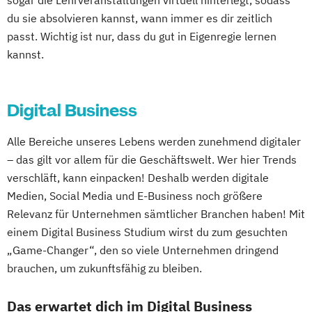
sogar die Lehrveranstaltungen virtuell hinterlegt, sodass
Experience Management
du sie absolvieren kannst, wann immer es dir zeitlich
Betriebswirtschaftslehre und Führung
passt. Wichtig ist nur, dass du gut in Eigenregie lernen
Betriebswirtschaftslehre – Industrial
kannst.
Management
Betriebswirtschaftslehre – Office
Digital Business
Management
Business Administration (DE/EN)
Alle Bereiche unseres Lebens werden zunehmend digitaler
Business Intelligence
– das gilt vor allem für die Geschäftswelt. Wer hier Trends
Business Intelligence (DE/EN)
verschläft, kann einpacken! Deshalb werden digitale
Cloud Computing
Coaching
Medien, Social Media und E-Business noch größere
Coaching und Supervision
Relevanz für Unternehmen sämtlicher Branchen haben! Mit
Computer Science (DE/EN)
Controlling
einem Digital Business Studium wirst du zum gesuchten
Customer Centricity
„Game-Changer“, den so viele Unternehmen dringend
Cyber Security (DE/EN)
brauchen, um zukunftsfähig zu bleiben.
Data Management (DE/EN)
Das erwartet dich im Digital Business
DevOps und Cloud Computing (DE/EN)