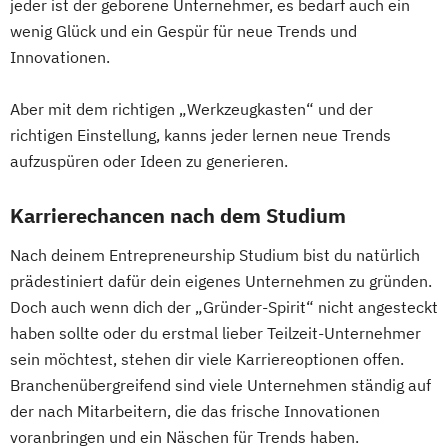
jeder ist der geborene Unternehmer, es bedarf auch ein
wenig Glück und ein Gespür für neue Trends und
Medical Leadership
Innovationen.
Nachhaltigkeit und Systemisches
Management
Aber mit dem richtigen „Werkzeugkasten“ und der
Online Marketing
Online-Marketing
richtigen Einstellung, kanns jeder lernen neue Trends
Personalmanagement
aufzuspüren oder Ideen zu generieren.
Pflegemanagement
Pflegepädagogik
Karrierechancen nach dem Studium
Projektmanagement
Psychologie
Software Engineering
Soziale Arbeit
Nach deinem Entrepreneurship Studium bist du natürlich
Sozialmanagement
Sportmanagement
prädestiniert dafür dein eigenes Unternehmen zu gründen.
Technische Betriebswirtschaftslehre
Doch auch wenn dich der „Gründer-Spirit“ nicht angesteckt
Technologie- und Innovationsmanagement
haben sollte oder du erstmal lieber Teilzeit-Unternehmer
sein möchtest, stehen dir viele Karriereoptionen offen.
Verfahrenstechnik
Wirtschaftsinformatik
Branchenübergreifend sind viele Unternehmen ständig auf
Wirtschaftsinformatik und IT-Management
der nach Mitarbeitern, die das frische Innovationen
voranbringen und ein Näschen für Trends haben.