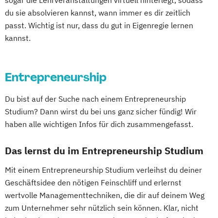
sogar die Lehrveranstaltungen virtuell hinterlegt, sodass
Entrepreneurship und Innovation
du sie absolvieren kannst, wann immer es dir zeitlich
Ernährungswissenschaften
passt. Wichtig ist nur, dass du gut in Eigenregie lernen
Fachübersetzen Technik
kannst.
Fachübersetzen Wirtschaft
Fahrzeugtechnik
General Management
Entrepreneurship
Gesundheitsmanagement
Gesundheitspädagogik
Du bist auf der Suche nach einem Entrepreneurship
Global Management und Communication
Studium? Dann wirst du bei uns ganz sicher fündig! Wir
Heilpädagogik
Informatik
haben alle wichtigen Infos für dich zusammengefasst.
International Business Communication
International Management
Das lernst du im Entrepreneurship Studium
KI im Management
Kindheitspädagogik
Mit einem Entrepreneurship Studium verleihst du deiner
Künstliche Intelligenz
Geschäftsidee den nötigen Feinschliff und erlernst
Logistikmanagement
Marketing
wertvolle Managementtechniken, die dir auf deinem Weg
Maschinenbau
Mechatronik
zum Unternehmer sehr nützlich sein können. Klar, nicht
Mechatronik - Robotik und Automatisierung