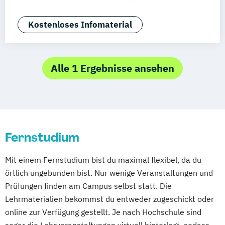
Betriebswirtschaftslehre – Accounting und
Taxation
Kostenloses Infomaterial
Betriebswirtschaftslehre – Banking &
Finance
Controlling
Alle 1 Ergebnisse ansehen
Controlling und Data Analytics
Data Science
Dienstleistungsmanagement
Digital Business
Fernstudium
Digital Business Management
Digital Engineering und Angewandte
Mit einem Fernstudium bist du maximal flexibel, da du
Informatik
örtlich ungebunden bist. Nur wenige Veranstaltungen und
Digital Leadership and Communication
Prüfungen finden am Campus selbst statt. Die
Digital Management und Leadership
Lehrmaterialien bekommst du entweder zugeschickt oder
Elektro- und Informationstechnik
online zur Verfügung gestellt. Je nach Hochschule sind
Elektrotechnik