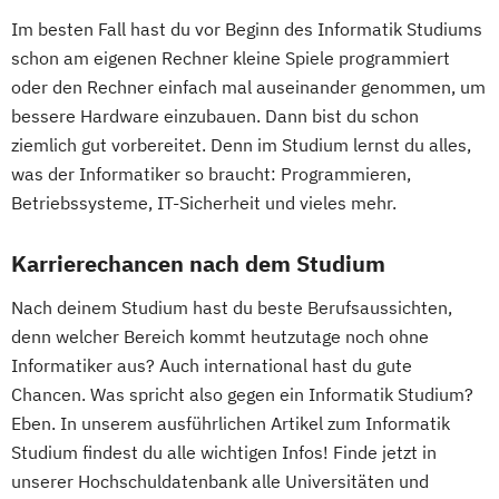
Innovations- und Technologiemanagement
Im besten Fall hast du vor Beginn des Informatik Studiums
Wirtschaftsingenieurwesen
schon am eigenen Rechner kleine Spiele programmiert
Kommunikationsdesign
Wirtschaftsingenieurwesen
oder den Rechner einfach mal auseinander genommen, um
Kunststofftechnik
Energiesysteme mit Erneuerbaren Energien
bessere Hardware einzubauen. Dann bist du schon
Lebensmittelverfahrenstechnik
ziemlich gut vorbereitet. Denn im Studium lernst du alles,
Leit- und Sicherungstechnik
Wirtschaftspsychologie
was der Informatiker so braucht: Programmieren,
Maschinenbau
Materials Science
Betriebssysteme, IT-Sicherheit und vieles mehr.
Mathematik für Studierende
ingenieurwissenschaftlicher Fächer
Karrierechancen nach dem Studium
Mathematik für Studierende
Nach deinem Studium hast du beste Berufsaussichten,
wirtschaftswissenschaftlicher Fächer
denn welcher Bereich kommt heutzutage noch ohne
Mechatronik
Mediengestaltung
Informatiker aus? Auch international hast du gute
Medizintechnik
Chancen. Was spricht also gegen ein Informatik Studium?
Mensch-Computer-Interaktion
Eben. In unserem ausführlichen Artikel zum Informatik
Nachhaltiges Design
Studium findest du alle wichtigen Infos! Finde jetzt in
Nationale und internationale Zertifizierung
unserer Hochschuldatenbank alle Universitäten und