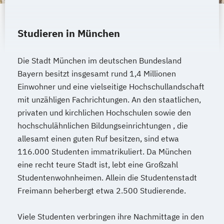
Wirtschaftsingenieurwesen Produktion
Wirtschaftsingenieurwesen für Ingenieure
Wirtschaftsingenieurwesen für
Studieren in München
Wirtschaftswissenschaftler
Wirtschafts­ingenieur­wesen
Die Stadt München im deutschen Bundesland
Fahrzeugtechnik
Bayern besitzt insgesamt rund 1,4 Millionen
Wirtschafts­ingenieur­wesen Informatik
Einwohner und eine vielseitige Hochschullandschaft
Wirtschafts­ingenieur­wesen
mit unzähligen Fachrichtungen. An den staatlichen,
privaten und kirchlichen Hochschulen sowie den
Kunststofftechnik
hochschulähnlichen Bildungseinrichtungen , die
Wirtschafts­ingenieur­wesen Künstliche
allesamt einen guten Ruf besitzen, sind etwa
Intelligenz
116.000 Studenten immatrikuliert. Da München
Wirtschafts­ingenieur­wesen Lebensmittel
eine recht teure Stadt ist, lebt eine Großzahl
Wirtschafts­ingenieur­wesen Logistik
Studentenwohnheimen. Allein die Studentenstadt
Wirtschafts­ingenieur­wesen Mechatronik
Freimann beherbergt etwa 2.500 Studierende.
Wirtschafts­ingenieur­wesen Medizintechnik
Viele Studenten verbringen ihre Nachmittage in den