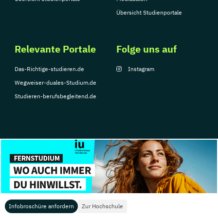
Übersicht Studienportale
Relevante Portale
Folge uns auf
Das-Richtige-studieren.de
Instagram
Wegweiser-duales-Studium.de
Studieren-berufsbegleitend.de
© Copyright 2026, TarGroup Media GmbH
Impressum
Über
Datenschutzerklärung
Nutzungsbedingungen
Barrier
uns
Infobroschüre anfordern
Zur Hochschule