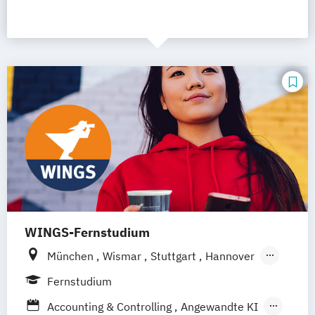
WINGS-Fernstudium
München
Wismar
Stuttgart
Hannover
Leipzig
Frankfurt am Main
Berlin
Fernstudium
Hamburg
Düsseldorf
Dortmund
Bonn
Accounting & Controlling
Angewandte KI