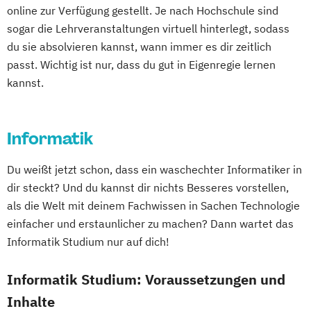
Einführung in die Elektrotechnik
Mechatronik - Robotik und Automatisierung
online zur Verfügung gestellt. Je nach Hochschule sind
Einführung in die IT-Sicherheit
sogar die Lehrveranstaltungen virtuell hinterlegt, sodass
Elektrische und hybride Antriebe
Medical Leadership
du sie absolvieren kannst, wann immer es dir zeitlich
Elektro- und Informationstechnik
Nachhaltigkeit und Systemisches
passt. Wichtig ist nur, dass du gut in Eigenregie lernen
Elektrotechnik
kannst.
Management
Energieerzeugung aus Biomasse
Online Marketing
Online-Marketing
Energieingenieurwesen
Personalmanagement
Informatik
Energiespeichertechnik
Pflegemanagement
Pflegepädagogik
Energieverfahrenstechnik
Projektmanagement
Psychologie
Du weißt jetzt schon, dass ein waschechter Informatiker in
Energiewirtschaft und -management
Software Engineering
Soziale Arbeit
dir steckt? Und du kannst dir nichts Besseres vorstellen,
Engineering Management
Sozialmanagement
Sportmanagement
als die Welt mit deinem Fachwissen in Sachen Technologie
Fahrzeugtechnik
Game Design
Technische Betriebswirtschaftslehre
einfacher und erstaunlicher zu machen? Dann wartet das
Game Development
Technologie- und Innovationsmanagement
Informatik Studium nur auf dich!
Gestaltung interaktiver Systeme
IT-Sicherheit
Industriedesign
Informatik Studium: Voraussetzungen und
Verfahrenstechnik
Wirtschaftsinformatik
Informatik
Ingenieurpsychologie
Wirtschaftsinformatik und IT-Management
Inhalte