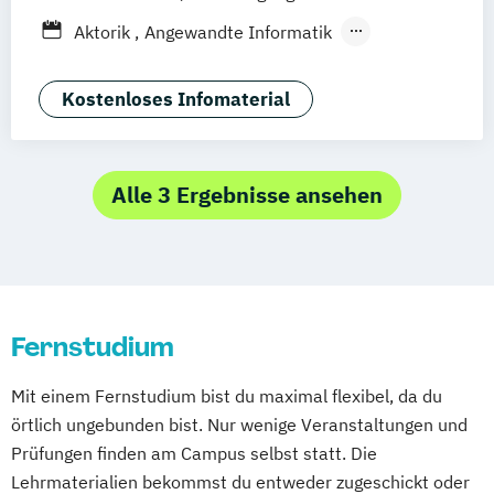
Elektrotechnik
Göttingen
Leipzig
Freiburg
Wien
Aktorik
Angewandte Informatik
Entrepreneurship und Innovation
Zürich
Rostock
Dortmund
Angewandte Mathematik
Ernährungswissenschaften
Animation Design
App-Entwicklung
Kostenloses Infomaterial
Fachübersetzen Technik
Bauingenieurwesen
Fachübersetzen Wirtschaft
Betriebswirtschaftslehre
Fahrzeugtechnik
General Management
Betriebswirtschaftslehre und
Alle 3 Ergebnisse ansehen
Gesundheitsmanagement
Wirtschaftspsychologie
Gesundheitspädagogik
Big Data und Data Science
Global Management und Communication
Chemische Verfahrenstechnik
Heilpädagogik
Informatik
Computational Chemistry
International Business Communication
Fernstudium
Digital Transformation and Organizational
International Management
Development
KI im Management
Kindheitspädagogik
Mit einem Fernstudium bist du maximal flexibel, da du
Digitale Medien
Künstliche Intelligenz
örtlich ungebunden bist. Nur wenige Veranstaltungen und
Digitale Transformation kompakt
Logistikmanagement
Marketing
Prüfungen finden am Campus selbst statt. Die
Digitales Energiemanagement
Maschinenbau
Mechatronik
Lehrmaterialien bekommst du entweder zugeschickt oder