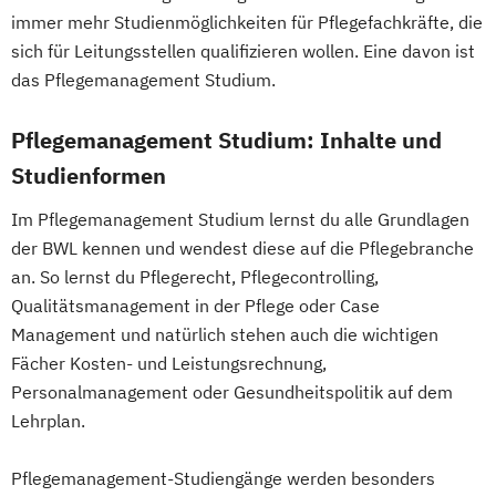
immer mehr Studienmöglichkeiten für Pflegefachkräfte, die
DevOps und Cloud Computing (DE/EN)
sich für Leitungsstellen qualifizieren wollen. Eine davon ist
Digital Business (DE/EN)
das Pflegemanagement Studium.
Digital Business Management
Digital Entrepreneurship
Digital Health
Pflegemanagement Studium: Inhalte und
Digital Innovation and Intrapreneurship
Studienformen
(DE/EN)
Digital Product Management
Im Pflegemanagement Studium lernst du alle Grundlagen
Digital Transformation Management -
der BWL kennen und wendest diese auf die Pflegebranche
an. So lernst du Pflegerecht, Pflegecontrolling,
Gesundheitswesen
Qualitätsmanagement in der Pflege oder Case
Digitale Betriebswirtschaftslehre
Management und natürlich stehen auch die wichtigen
Digitale Transformation
Diätetik
Fächer Kosten- und Leistungsrechnung,
E-Beratung in der Pädagogik
Personalmanagement oder Gesundheitspolitik auf dem
E-Commerce
Elektrotechnik
Lehrplan.
Engineering (DE/EN)
Entrepreneurship (DE/EN)
Ergotherapie
Pflegemanagement-Studiengänge werden besonders
Ernährungswissenschaften