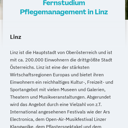
Fernstudium
Internationales Marketing
Pflegemanagement in Linz
Journalismus und digitale Kommunikation
Kindheitspädagogik
Kindheitspädagogik für Erzieher:innen
Linz
Kommunikationsdesign
Kommunikationspsychologie
Linz ist die Hauptstadt von Oberösterreich und ist
Kultur- und Medienpädagogik
mit ca. 200.000 Einwohnern die drittgrößte Stadt
Logistikmanagement
Logopädie
Österreichs. Linz ist eine der stärksten
Machine Learning (EN)
Wirtschaftsregionen Europas und bietet ihren
Management (DE/EN)
Marketing
Einwohnern ein reichhaltiges Kultur-, Freizeit- und
Marketing und digitale Medien
Sportangebot mit vielen Museen und Galerien,
Marketingmanagement
Maschinenbau
Theatern und Musikveranstaltungen. Abgerundet
Master of Business Administration (DE/EN)
wird das Angebot durch eine Vielzahl von z.T.
International angesehenen Festivals wie der Ars
Electronica, dem Open-Air-Musikfestival Linzer
Mechatronik
Klangwolke, dem Pflasterspektakel und dem
Mediation und Konfliktmanagement