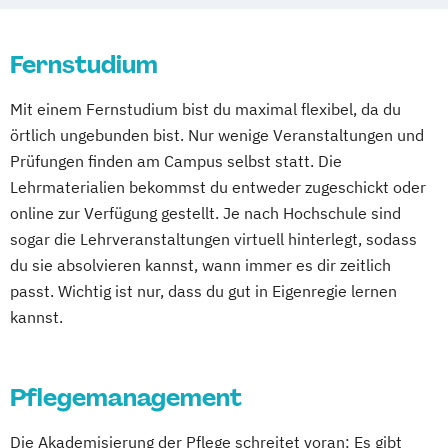
Wirtschaftspsychologie
Betriebswirtschaftslehre und Customer
Experience Management
Fernstudium
Betriebswirtschaftslehre und Führung
Mit einem Fernstudium bist du maximal flexibel, da du
Betriebswirtschaftslehre – Industrial
örtlich ungebunden bist. Nur wenige Veranstaltungen und
Management
Prüfungen finden am Campus selbst statt. Die
Betriebswirtschaftslehre – Office
Lehrmaterialien bekommst du entweder zugeschickt oder
Management
online zur Verfügung gestellt. Je nach Hochschule sind
Business Administration (DE/EN)
sogar die Lehrveranstaltungen virtuell hinterlegt, sodass
Business Intelligence
du sie absolvieren kannst, wann immer es dir zeitlich
Business Intelligence (DE/EN)
passt. Wichtig ist nur, dass du gut in Eigenregie lernen
Cloud Computing
Coaching
kannst.
Coaching und Supervision
Computer Science (DE/EN)
Controlling
Customer Centricity
Pflegemanagement
Cyber Security (DE/EN)
Die Akademisierung der Pflege schreitet voran: Es gibt
Data Management (DE/EN)