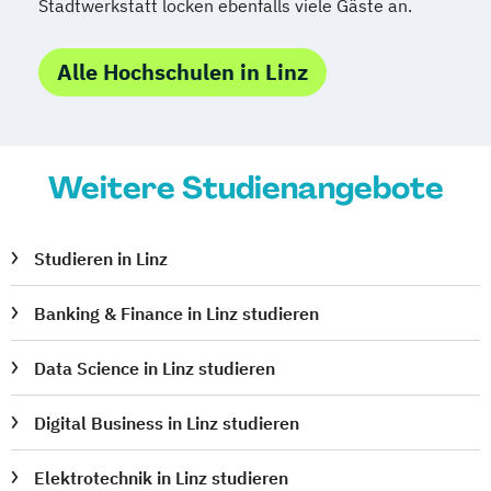
Stadtwerkstatt locken ebenfalls viele Gäste an.
Public Management
Public Management für
Alle Hochschulen in Linz
Verwaltungsfachangestellte
Public Relations und Kommunikation
Pädagogik
Pädagogik
Weitere Studienangebote
Bildungsberatung und Leitung
Robotics (DE/EN)
Social Media
Software Engineering (EN)
Studieren in Linz
Softwareentwicklung (DE/EN)
Soziale Arbeit
Banking & Finance in Linz studieren
Soziale Arbeit Schwerpunkt Kinder und
Jugendliche
Data Science in Linz studieren
Sozialmanagement
Digital Business in Linz studieren
Sozialpädagogik und Inklusion
Sportmanagement
Elektrotechnik in Linz studieren
Supply Chain Management