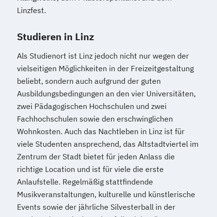
Linzfest.
Mediendesign
Medieninformatik
Medienmanagement
Studieren in Linz
Medizinische Informatik
Medizintechnik
Modemanagement
Als Studienort ist Linz jedoch nicht nur wegen der
Nachhaltiges Management
New Work
vielseitigen Möglichkeiten in der Freizeitgestaltung
Online Marketing
beliebt, sondern auch aufgrund der guten
Ausbildungsbedingungen an den vier Universitäten,
Online Marketing (DE/EN)
zwei Pädagogischen Hochschulen und zwei
Personalentwicklung
Fachhochschulen sowie den erschwinglichen
Personalmanagement
Wohnkosten. Auch das Nachtleben in Linz ist für
Personalmanagement (DE/EN)
Pflege
viele Studenten ansprechend, das Altstadtviertel im
Pflegemanagement
Pflegepädagogik
Zentrum der Stadt bietet für jeden Anlass die
Physiotherapie
richtige Location und ist für viele die erste
Product Management (DE/EN)
Anlaufstelle. Regelmäßig stattfindende
Produktdesign
Musikveranstaltungen, kulturelle und künstlerische
Projektmanagement (DE/EN)
Events sowie der jährliche Silvesterball in der
Psychologie
Public Health