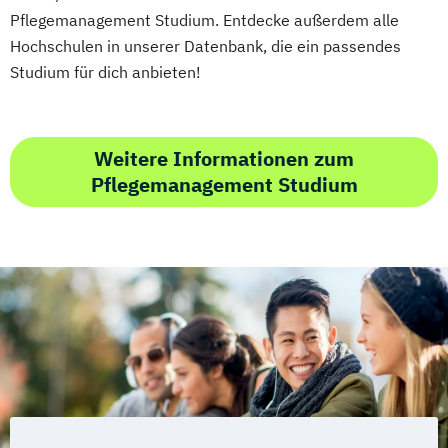
Pflegemanagement Studium. Entdecke außerdem alle
Growth Hacking for Entrepreneurs (DE/EN)
Hochschulen in unserer Datenbank, die ein passendes
Heilpädagogik
Studium für dich anbieten!
Heilpädagogik und Inklusion
Heilpädagogik/Inklusionspädagogik
Hotelmanagement (DE/EN)
Weitere Informationen zum
IT-Betriebswirt/in
IT-Management
Pflegemanagement Studium
Immobilienmanagement
Immobilienmanagement für
Immobilienkaufleute
Immobilienwirtschaft
Informatik
Information Technology Management
(DE/EN)
Innovation and Entrepreneurship (DE/EN)
International Healthcare Management
(DE/EN)
International Management (DE/EN)