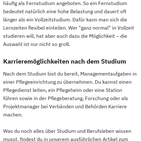
häufig als Fernstudium angeboten. So ein Fernstudium
Erwachsenenbildung
bedeutet natürlich eine hohe Belastung und dauert oft
Beratung und Personalentwicklung
länger als ein Vollzeitstudium. Dafür kann man sich die
Eventmanagement
Facility Management
Lernzeiten flexibel einteilen. Wer "ganz normal" in Vollzeit
Finance
studieren will, hat aber auch dazu die Möglichkeit – die
Accounting und Taxation (DE/EN)
Auswahl ist nur nicht so groß.
Finanzmanagement
Karrieremöglichkeiten nach dem Studium
Finanzmanagement für Bankkaufleute
Fintech
Fitnessökonomie
Game Design
Nach dem Studium bist du bereit, Managementaufgaben in
Gartenbau
General Management
einer Pflegeeinrichtung zu übernehmen. Du kannst einen
Gerontologie
Pflegedienst leiten, ein Pflegeheim oder eine Station
Gesundheits- und Pflegepädagogik
führen sowie in der Pflegeberatung, Forschung oder als
Gesundheitsmanagement
Projektmanager bei Verbänden und Behörden Karriere
Gesundheitspsychologie
machen.
Gesundheitspädagogik
Was du noch alles über Studium und Berufsleben wissen
Gesundheitsökonomie
Growth Hacking
musst, findest du in unserem ausführlichen Artikel zum
Growth Hacking (DE/EN)