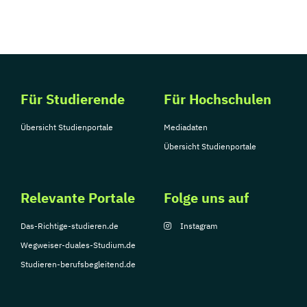
Tourismusmanagement
UX Design
Umweltingenieurwesen
Vertragsrecht
Wirtschaftsinformatik (DE/EN)
Wirtschaftsingenieurwesen
Wirtschaftsingenieurwesen Medizintechnik
Für Studierende
Für Hochschulen
Übersicht Studienportale
Mediadaten
Wirtschaftspsychologie (DE/EN)
Übersicht Studienportale
Wirtschaftsrecht
Ökonom/in
Relevante Portale
Folge uns auf
Das-Richtige-studieren.de
Instagram
Wegweiser-duales-Studium.de
Studieren-berufsbegleitend.de