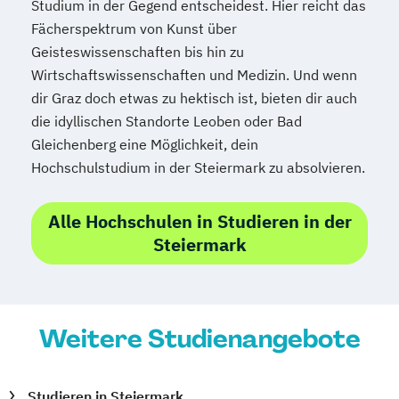
Studium in der Gegend entscheidest. Hier reicht das
Journalismus und digitale Kommunikation
Fächerspektrum von Kunst über
Kindheitspädagogik
Geisteswissenschaften bis hin zu
Kindheitspädagogik für Erzieher:innen
Wirtschaftswissenschaften und Medizin. Und wenn
Kommunikationsdesign
dir Graz doch etwas zu hektisch ist, bieten dir auch
Kommunikationspsychologie
die idyllischen Standorte Leoben oder Bad
Kultur- und Medienpädagogik
Gleichenberg eine Möglichkeit, dein
Logistikmanagement
Logopädie
Hochschulstudium in der Steiermark zu absolvieren.
Machine Learning (EN)
Management (DE/EN)
Marketing
Alle Hochschulen in Studieren in der
Marketing und digitale Medien
Steiermark
Marketingmanagement
Maschinenbau
Master of Business Administration (DE/EN)
Weitere Studienangebote
Mechatronik
Mediation und Konfliktmanagement
Mediendesign
Medieninformatik
Studieren in Steiermark