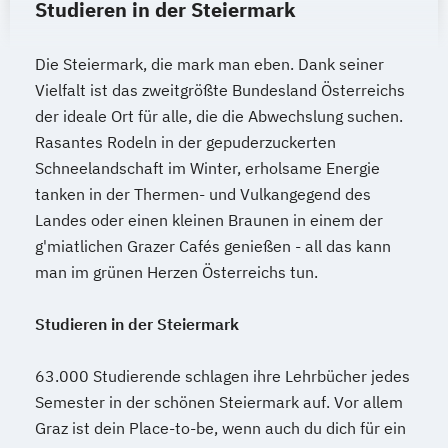
Studieren in der Steiermark
Heilpädagogik
Heilpädagogik und Inklusion
Die Steiermark, die mark man eben. Dank seiner
Heilpädagogik/Inklusionspädagogik
Vielfalt ist das zweitgrößte Bundesland Österreichs
Hotelmanagement (DE/EN)
der ideale Ort für alle, die die Abwechslung suchen.
IT-Betriebswirt/in
IT-Management
Rasantes Rodeln in der gepuderzuckerten
Immobilienmanagement
Schneelandschaft im Winter, erholsame Energie
Immobilienmanagement für
tanken in der Thermen- und Vulkangegend des
Immobilienkaufleute
Landes oder einen kleinen Braunen in einem der
Immobilienwirtschaft
Informatik
g'miatlichen Grazer Cafés genießen - all das kann
Information Technology Management
man im grünen Herzen Österreichs tun.
(DE/EN)
Studieren in der Steiermark
Innovation and Entrepreneurship (DE/EN)
International Healthcare Management
63.000 Studierende schlagen ihre Lehrbücher jedes
(DE/EN)
Semester in der schönen Steiermark auf. Vor allem
International Management (DE/EN)
Graz ist dein Place-to-be, wenn auch du dich für ein
Internationales Marketing