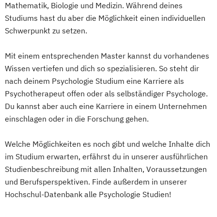
Mathematik, Biologie und Medizin. Während deines
Digital Business (DE/EN)
Studiums hast du aber die Möglichkeit einen individuellen
Digital Business Management
Schwerpunkt zu setzen.
Digital Entrepreneurship
Digital Health
Digital Innovation and Intrapreneurship
Mit einem entsprechenden Master kannst du vorhandenes
(DE/EN)
Wissen vertiefen und dich so spezialisieren. So steht dir
Digital Product Management
nach deinem Psychologie Studium eine Karriere als
Digital Transformation Management -
Psychotherapeut offen oder als selbständiger Psychologe.
Gesundheitswesen
Du kannst aber auch eine Karriere in einem Unternehmen
Digitale Betriebswirtschaftslehre
einschlagen oder in die Forschung gehen.
Digitale Transformation
Diätetik
E-Beratung in der Pädagogik
Welche Möglichkeiten es noch gibt und welche Inhalte dich
im Studium erwarten, erfährst du in unserer ausführlichen
E-Commerce
Elektrotechnik
Studienbeschreibung mit allen Inhalten, Voraussetzungen
Engineering (DE/EN)
und Berufsperspektiven. Finde außerdem in unserer
Entrepreneurship (DE/EN)
Ergotherapie
Hochschul-Datenbank alle Psychologie Studien!
Ernährungswissenschaften
Erwachsenenbildung