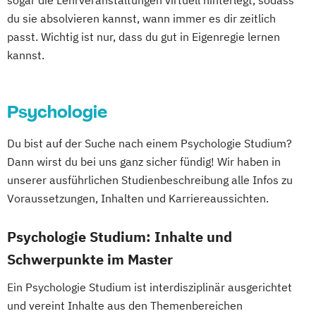
sogar die Lehrveranstaltungen virtuell hinterlegt, sodass
Experience Management
du sie absolvieren kannst, wann immer es dir zeitlich
Betriebswirtschaftslehre und Führung
passt. Wichtig ist nur, dass du gut in Eigenregie lernen
Betriebswirtschaftslehre – Industrial
kannst.
Management
Betriebswirtschaftslehre – Office
Psychologie
Management
Business Administration (DE/EN)
Du bist auf der Suche nach einem Psychologie Studium?
Business Intelligence
Dann wirst du bei uns ganz sicher fündig! Wir haben in
Business Intelligence (DE/EN)
unserer ausführlichen Studienbeschreibung alle Infos zu
Cloud Computing
Coaching
Voraussetzungen, Inhalten und Karriereaussichten.
Coaching und Supervision
Computer Science (DE/EN)
Controlling
Psychologie Studium: Inhalte und
Customer Centricity
Schwerpunkte im Master
Cyber Security (DE/EN)
Ein Psychologie Studium ist interdisziplinär ausgerichtet
Data Management (DE/EN)
und vereint Inhalte aus den Themenbereichen
DevOps und Cloud Computing (DE/EN)