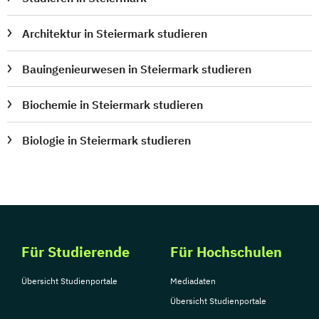
Medienmanagement
Medizinische Informatik
Medizintechnik
Architektur in Steiermark studieren
Modemanagement
Bauingenieurwesen in Steiermark studieren
Nachhaltiges Management
New Work
Online Marketing
Biochemie in Steiermark studieren
Online Marketing (DE/EN)
Personalentwicklung
Biologie in Steiermark studieren
Personalmanagement
Personalmanagement (DE/EN)
Pflege
Pflegemanagement
Pflegepädagogik
Physiotherapie
Product Management (DE/EN)
Für Studierende
Für Hochschulen
Produktdesign
Projektmanagement (DE/EN)
Übersicht Studienportale
Mediadaten
Psychologie
Public Health
Übersicht Studienportale
Public Management