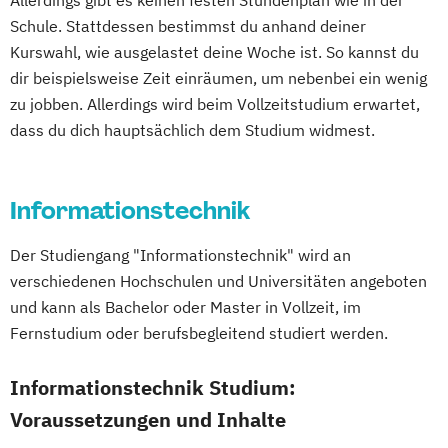
Allerdings gibt es keinen festen Stundenplan wie in der
Germanistik
Schule. Stattdessen bestimmst du anhand deiner
Germanistik im interkulturellen Kontext
Kurswahl, wie ausgelastet deine Woche ist. So kannst du
Geschichte
Informatics
dir beispielsweise Zeit einräumen, um nebenbei ein wenig
Information Management
zu jobben. Allerdings wird beim Vollzeitstudium erwartet,
Information and Communications
dass du dich hauptsächlich dem Studium widmest.
Engineering
Information and Communications
Informationstechnik
Engineering: Studienzweig Autonomous
Systems and Robotics
Der Studiengang "Informationstechnik" wird an
Information and Communications
verschiedenen Hochschulen und Universitäten angeboten
Engineering: Studienzweig Networks and
und kann als Bachelor oder Master in Vollzeit, im
Communications
Fernstudium oder berufsbegleitend studiert werden.
Information and Communications
Engineering: Studienzweig
Informationstechnik Studium:
Wirtschaftsingenieurwesen
Voraussetzungen und Inhalte
International Business and Economics