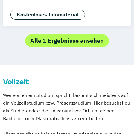
Angewandte Kulturwissenschaft
Angewandte Kulturwissenschaft und Trans­
Kostenloses Infomaterial
kulturelle Studien
Artificial Intelligence and Cybersecurity
Betriebswirtschaft
Cross-Border Studies
Alle 1 Ergebnisse ansehen
Digital Media
Culture
and Communication
Diversitätspädagogik in Schule und
Gesellschaft
Vollzeit
Erwachsenenbildung und berufliche Bildung
Wer von einem Studium spricht, bezieht sich meistens auf
Erziehungs- und Bildungswissenschaft
ein Vollzeitstudium bzw. Präsenzstudium. Hier besuchst du
Game Studies and Engineering
als Studierende/r die Universität vor Ort, um deinen
Geographie
Bachelor- oder Masterabschluss zu erarbeiten.
Geographie & Regionalforschung:
Regionale Transformationen