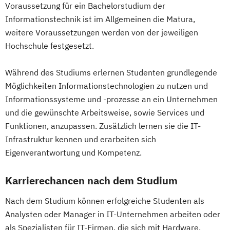
Voraussetzung für ein Bachelorstudium der
International Management
Informationstechnik ist im Allgemeinen die Matura,
Kreatives Schreiben und Schreibkulturen
weitere Voraussetzungen werden von der jeweiligen
Lehramt
Liberal Arts
Management
Hochschule festgesetzt.
Economics
and Data Science
Mathematics
Während des Studiums erlernen Studenten grundlegende
Media and Convergence Management
Möglichkeiten Informationstechnologien zu nutzen und
Medien
Kommunikation und Kultur
Informationssysteme und -prozesse an ein Unternehmen
Medien- und
und die gewünschte Arbeitsweise, sowie Services und
Kommunikationswissenschaften
Funktionen, anzupassen. Zusätzlich lernen sie die IT-
Philosophie
Psychologie
Infrastruktur kennen und erarbeiten sich
Robotics and Artificial Intelligence
Eigenverantwortung und Kompetenz.
Romanistik
Slawistik
Karrierechancen nach dem Studium
Sozialpädagogik und soziale Inklusion
Technische Mathematik
Visuelle Kultur
Nach dem Studium können erfolgreiche Studenten als
Wirtschaft und Recht
Analysten oder Manager in IT-Unternehmen arbeiten oder
Wirtschaftsinformatik
Wirtschaftsrecht
als Spezialisten für IT-Firmen, die sich mit Hardware,