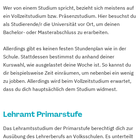
Instrumentalmusikerziehung (Lehramt)
Geschichte
Sozialkunde
Wer von einem Studium spricht, bezieht sich meistens auf
Russisch (Lehramt)
Italienisch (Lehramt)
Politische Bildung (Lehramt)
ein Vollzeitstudium bzw. Präsenzstudium. Hier besuchst du
Slowakisch (Lehramt)
Katholische Religion (Lehramt)
Griechisch (Lehramt)
als Studierende/r die Universität vor Ort, um deinen
Slowenisch (Lehramt)
Kroatisch (Lehramt)
Latein (Lehramt)
Informatik (Lehramt)
Bachelor- oder Masterabschluss zu erarbeiten.
Spanisch (Lehramt)
Lehramt Primarstufe
Instrumentalmusikerziehung (Lehramt)
Tschechisch (Lehramt)
Lehramt Primarstufe
Islamische Religion (Lehramt)
Allerdings gibt es keinen festen Stundenplan wie in der
Ungarisch (Lehramt)
Mathematik (Lehramt)
Italienisch (Lehramt)
Schule. Stattdessen bestimmst du anhand deiner
Mentoring: Berufseinstieg professionell
Katholische Religion (Lehramt)
Kurswahl, wie ausgelastet deine Woche ist. So kannst du
begleiten
Latein (Lehramt)
Lehramt Primarstufe
dir beispielsweise Zeit einräumen, um nebenbei ein wenig
Musikerziehung (Lehramt)
zu jobben. Allerdings wird beim Vollzeitstudium erwartet,
Lehramt Primarstufe
Physik (Lehramt)
dass du dich hauptsächlich dem Studium widmest.
Inklusion/Sonderpädagogik
Psychologie/Philosophie (Lehramt)
Lehramt Sekundarstufe Berufsbildung
Russisch (Lehramt)
(Applied Media Management)
Lehramt Primarstufe
Slowenisch (Lehramt)
Lehramt Sekundarstufe Berufsbildung
Spanisch (Lehramt)
(Ernährung)
Das Lehramtsstudium der Primarstufe berechtigt dich zur
Spezialisierung Inklusive Pädagogik
Lehramt Sekundarstufe Berufsbildung
Ausübung des Lehrerberufs an Volksschulen. Es unterteilt