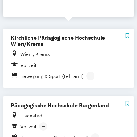
Kirchliche Pädagogische Hochschule
Wien/Krems
Wien
Krems
Vollzeit
Bewegung & Sport (Lehramt)
Biologie und Umweltkunde (Lehramt)
Bosnisch/Kroatisch/Serbisch (Lehramt)
Chemie (Lehramt)
Pädagogische Hochschule Burgenland
Darstellende Geometrie (Lehramt)
Eisenstadt
Deutsch (Lehramt)
Englisch (Lehramt)
Vollzeit
Evangelische Religion (Lehramt)
Berufsbegleitendes Präsenzstudium
Französisch (Lehramt)