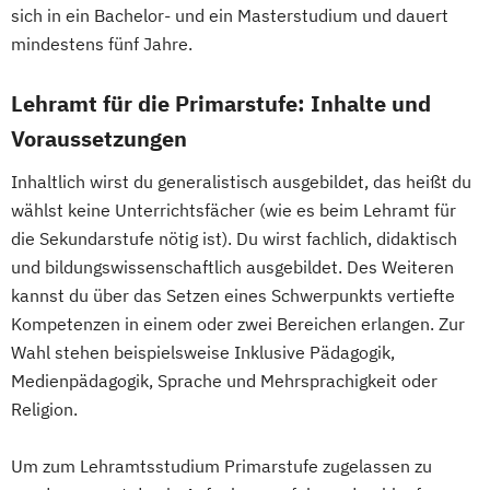
Spezialisierung Vertiefende Katholische
(Information und Kommunikation)
sich in ein Bachelor- und ein Masterstudium und dauert
Religionspädaogik für die Primarstufe
Lehramt Sekundarstufe Berufsbildung
mindestens fünf Jahre.
Türkisch (Lehramt)
(Medienpädagogik)
Lehramt für die Primarstufe: Inhalte und
Lehramt Sekundarstufe Berufsbildung
(Mode und Design)
Voraussetzungen
Lehramt Sekundarstufe Berufsbildung
Inhaltlich wirst du generalistisch ausgebildet, das heißt du
(Modemanagement)
wählst keine Unterrichtsfächer (wie es beim Lehramt für
Lehramt Sekundarstufe Berufsbildung
die Sekundarstufe nötig ist). Du wirst fachlich, didaktisch
(Sozial- und Gesundheitsmanagement)
und bildungswissenschaftlich ausgebildet. Des Weiteren
Lehramt Sekundarstufe Berufsbildung
kannst du über das Setzen eines Schwerpunkts vertiefte
(Technik und Gewerbe)
Kompetenzen in einem oder zwei Bereichen erlangen. Zur
Mathematik (Lehramt)
Wahl stehen beispielsweise Inklusive Pädagogik,
Musikerziehung (Lehramt)
Medienpädagogik, Sprache und Mehrsprachigkeit oder
Physik (Lehramt)
Russisch (Lehramt)
Religion.
Spanisch (Lehramt)
Um zum Lehramtsstudium Primarstufe zugelassen zu
Spezialisierung Inklusive Pädagogik