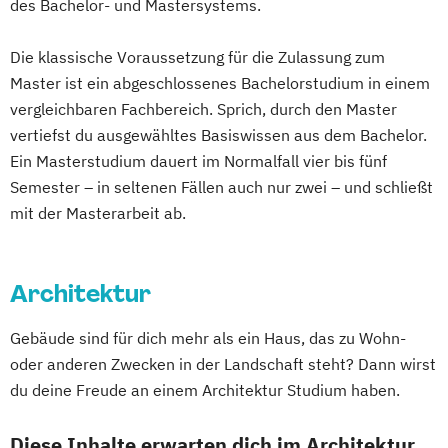
des Bachelor- und Mastersystems.
Ergotherapie
Mode)
Gesundheits- und Krankenpflege
Doktoratsstudium Künstlerische Forschung
Die klassische Voraussetzung für die Zulassung zum
Green Mobility
Master ist ein abgeschlossenes Bachelorstudium in einem
Health Assisting Engineering
Doktoratsstudium der
vergleichbaren Fachbereich. Sprich, durch den Master
Health Studies*
Naturwissenschaften
vertiefst du ausgewähltes Basiswissen aus dem Bachelor.
Health Tech and Clinical Engineering
Doktoratsstudium der Philosophie
Ein Masterstudium dauert im Normalfall vier bis fünf
Hebammen
High Tech Manufacturing
Doktoratsstudium der technischen
Semester – in seltenen Fällen auch nur zwei – und schließt
IT-Security
mit der Masterarbeit ab.
Wissenschaften
Integriertes Risikomanagement
Experimental Game Cultures
Integriertes Sicherheitsmanagement
Global Challenges and Sustainable
Architektur
Kinder- und Familienzentrierte Soziale
Developments
Arbeit
Industrial Design
Gebäude sind für dich mehr als ein Haus, das zu Wohn-
Logopädie*
Molecular Biotechnology
Konservierung und Restaurierung
oder anderen Zwecken in der Landschaft steht? Dann wirst
Molekulare Biotechnologie
Kunst- und Kulturwissenschaften
du deine Freude an einem Architektur Studium haben.
Multilingual Technologies
Lehramt Design
Nachhaltige Verpackungstechnologie
Architektur und Environment (Technisches
Diese Inhalte erwarten dich im Architektur