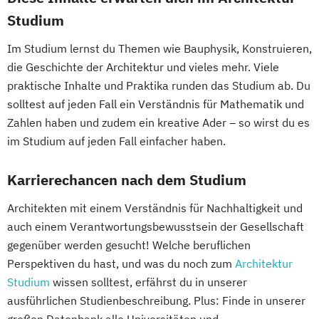
Nachhaltiges Ressourcenmanagement
Werken)
Studium
Orthoptik
Lehramt Textil - freie und kontextuelle
Im Studium lernst du Themen wie Bauphysik, Konstruieren,
Packaging Technology and Sustainability
künstlerische Gestaltung und
die Geschichte der Architektur und vieles mehr. Viele
Physiotherapie
Public Management
Materialkultur (Textiles Gestalten)
praktische Inhalte und Praktika runden das Studium ab. Du
Radiologietechnologie
Lehramt dex: Design
solltest auf jeden Fall ein Verständnis für Mathematik und
Simulation in Health Care
materielle Kultur und experimentelle
Zahlen haben und zudem ein kreative Ader – so wirst du es
Software Design and Engineering
Praxis (Technisches und textiles Werken)
im Studium auf jeden Fall einfacher haben.
Sonography
Soziale Arbeit
Lehramt kkp: Kunst und kommunikative
Sozialraumorientierte und Klinische Soziale
Praxis (Bildnerische Erziehung)
Karrierechancen nach dem Studium
Arbeit
Medienkunst (Studienzweige: Digitale
Architekten mit einem Verständnis für Nachhaltigkeit und
Sozialwirtschaft
Kunst
auch einem Verantwortungsbewusstsein der Gesellschaft
Sustainability Assessment and Resource
Transmediale Kunst)
gegenüber werden gesucht! Welche beruflichen
Management
Social Design - Arts as Urban Innovation
Perspektiven du hast, und was du noch zum
Architektur
Sustainable Packaging Design and
Sprachkunst
Studium
wissen solltest, erfährst du in unserer
Technology
TransArts - Transdisziplinäre Kunst
ausführlichen Studienbeschreibung. Plus: Finde in unserer
Tax Consulting
Tax Management
Vienna Master of Arts in Applied Human