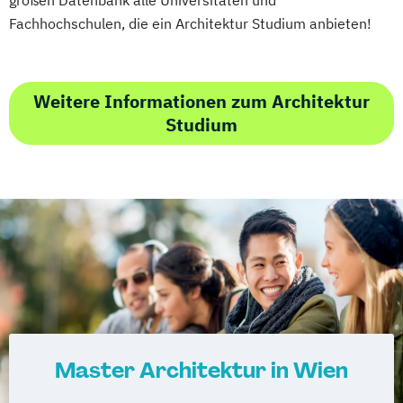
großen Datenbank alle Universitäten und
Technical Management*
Rights
Fachhochschulen, die ein Architektur Studium anbieten!
Technische Informatik
ecm - educating/curating/managing
Weitere Informationen zum Architektur
Studium
Master Architektur in Wien