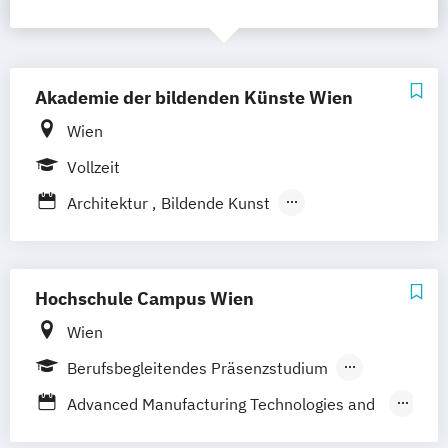
Akademie der bildenden Künste Wien
Wien
Vollzeit
Architektur
Bildende Kunst
Bühnengestaltung/Scenography
Konservierung und Restaurierung
Künstlerisches Lehramt
Hochschule Campus Wien
Master in Critical Studies
Wien
Berufsbegleitendes Präsenzstudium
Vollzeit
Advanced Manufacturing Technologies and
Management