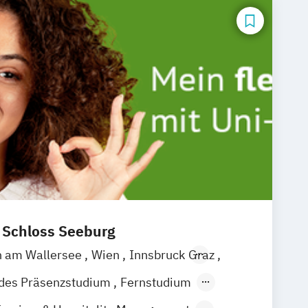
t Schloss Seeburg
n am Wallersee
Wien
Innsbruck
Graz
ndes Präsenzstudium
Fernstudium
 Studium