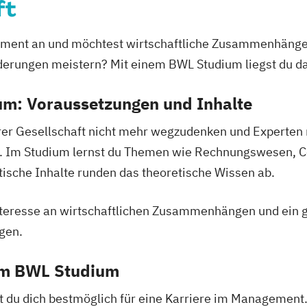
ft
erce
gement an und möchtest wirtschaftliche Zusammenhänge
ie
derungen meistern? Mit einem BWL Studium liegst du da 
nenbildung
um: Voraussetzungen und Inhalte
ent
Finance
serer Gesellschaft nicht mehr wegzudenken und Expert
anzmanagement
. Im Studium lernst du Themen wie Rechnungswesen, Con
Fintech
ische Inhalte runden das theoretische Wissen ab.
enbau
Interesse an wirtschaftlichen Zusammenhängen und ein 
gen.
spsychologie
konomie
em BWL Studium
/EN)
/EN)
t du dich bestmöglich für eine Karriere im Management