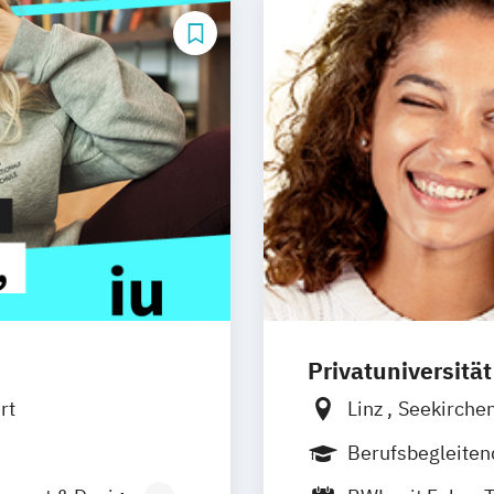
Privatuniversitä
rt
Linz
Seekirche
Südtirol
online
Berufsbegleite
Vollzeit
Duales