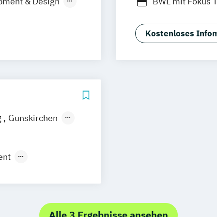
pment & Design
BWL mit Fokus 
anistik
BWL mit Fokus a
Betriebswirtsch
Kostenloses Infom
MBA in General
g
Master of Busin
Sport- und Eve
nieurwesen
/in
g
Gunskirchen
gement
aming
Steyr
ed
Schärding
ent
ruck
Leonding
 Experience
aschinenbau
chologie
l Management
tspsychologie
Alle 3 Ergebnisse ansehen