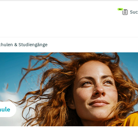
Suc
schulen & Studiengänge
hule