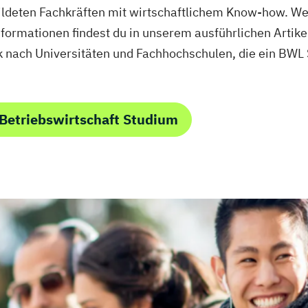
lusion
ildeten Fachkräften mit wirtschaftlichem Know-how. We
Informationen findest du in unserem ausführlichen Artik
swirt/in
 nach Universitäten und Fachhochschulen, die ein BWL
ent
nkaufleute
(DE/EN)
Betriebswirtschaft Studium
EN)
 (DE/EN)
ion
nspsychologie
ikmanagement