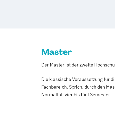
Betriebswirtschaftslehre – Office Ma
Business Administration (DE/EN)
Business Intelligence
Business Intell
Cloud Computing
Coaching
Coaching und Supervision
Computer S
Controlling
Customer Centricity
Cyber Security (DE/EN)
Data Managem
Master
DevOps und Cloud Computing (DE/EN)
Digital Business (DE/EN)
Der Master ist der zweite Hochsch
Digital Business Management
Digital Entrepreneurship
Digital Heal
Die klassische Voraussetzung für d
Digital Innovation and Intrapreneurshi
Digital Product Management
Fachbereich. Sprich, durch den Mas
Digital Transformation Management -
Normalfall vier bis fünf Semester –
Gesundheitswesen
Digitale Betriebswirtschaftslehre