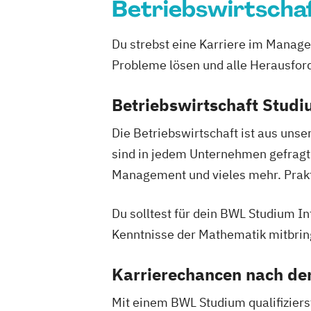
Digitale Transformation
Diätetik
Betriebswirtscha
E-Beratung in der Pädagogik
E-Comm
Elektrotechnik
Engineering (DE/EN)
Du strebst eine Karriere im Mana
Entrepreneurship (DE/EN)
Ergotherap
Probleme lösen und alle Herausfor
Ernährungswissenschaften
Erwachse
Beratung und Personalentwicklung
Betriebswirtschaft Studi
Eventmanagement
Facility Managem
Die Betriebswirtschaft ist aus un
Accounting und Taxation (DE/EN)
Fin
sind in jedem Unternehmen gefragt
Finanzmanagement für Bankkaufleute
Management und vieles mehr. Prakt
Fitnessökonomie
Game Design
Gart
General Management
Gerontologie
Du solltest für dein BWL Studium 
Gesundheits- und Pflegepädagogik
Kenntnisse der Mathematik mitbrin
Gesundheitsmanagement
Gesundheit
Gesundheitspädagogik
Gesundheitsö
Karrierechancen nach d
Growth Hacking
Growth Hacking (DE
Growth Hacking for Entrepreneurs (DE
Mit einem BWL Studium qualifiziers