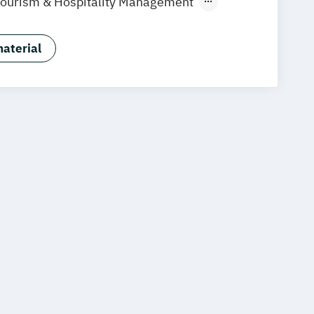
Tourism & Hospitality Management
uf Immobilienwirtschaft
aftslehre
aterial
 Management (120 CP)
ess Administration (60 CP)
ntmanagement
Wirtschaftspsychologie