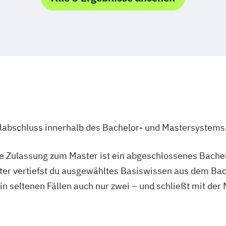
nagement
igence (DE/EN)
cience (DE/EN)
ent (DE/EN)
ulabschluss innerhalb des Bachelor- und Mastersystems
th
ie Zulassung zum Master ist ein abgeschlossenes Bache
p (DE/EN)
ter vertiefst du ausgewähltes Basiswissen aus dem Bac
 in seltenen Fällen auch nur zwei – und schließt mit der