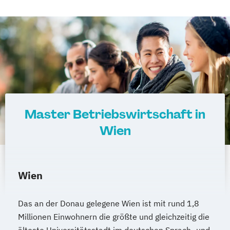
Griechisch (Lehramt)
HPS - History and Philosophy of Science
Haushaltsökonomie und Ernährung
(Lehramt)
Health and Physical Activity
Hungarologie
Indogermanistik und historische
Sprachwissenschaft
Master Betriebswirtschaft in
Informatik
Informatik (Lehramt)
Wien
Inklusive Pädagogik - Fokus
Beeinträchtigungen (Lehramt)
Interdisziplinäre Osteuropastudien
Wien
Internationale Betriebswirtschaft
Internationale Betriebswirtschaft
Das an der Donau gelegene Wien ist mit rund 1,8
Internationale Entwicklung
Millionen Einwohnern die größte und gleichzeitig die
Internationale Rechtswissenschaften
älteste Universitätsstadt im deutschen Sprach- und