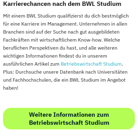
Karrierechancen nach dem BWL Studium
Evangelische Fachtheologie
Wirtschafts­ingenieur­wesen Mechatronik
Evangelische Religion (Lehramt)
Wirtschafts­ingenieur­wesen Medizintechnik
Mit einem BWL Studium qualifizierst du dich bestmöglich
Evolutionary Systems Biology
Fennistik
für eine Karriere im Management. Unternehmen in allen
Finno-Ugristik
Französisch (Lehramt)
Wirtschafts­ingenieur­wesen
Branchen sind auf der Suche nach gut ausgebildeten
Gender Studies
Verfahrenstechnik
Fachkräften mit wirtschaftlichem Know-how. Welche
Genetik und Entwicklungsbiologie
beruflichen Perspektiven du hast, und alle weiteren
Zukunftsmanagement
wichtigen Informationen findest du in unserem
Geographie
ausführlichen Artikel zum
Betriebswirtschaft Studium
.
Geographie und Wirtschaftskunde
Plus: Durchsuche unsere Datenbank nach Universitäten
(Lehramt)
und Fachhochschulen, die ein BWL Studium im Angebot
Geschichte
Geschichte
haben!
Sozialkunde und Politische Bildung
(Lehramt)
Geschichtsforschung
Weitere Informationen zum
Historische Hilfswissenschaften und
Betriebswirtschaft Studium
Archivwissenschaft
Globalgeschichte und Global Studies