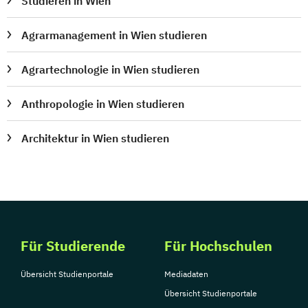
Studieren in Wien
Psychologie und Philosophie (Lehramt)
Publizistik- und
Agrarmanagement in Wien studieren
Kommunikationswissenschaft
Publizistik- und
Agrartechnologie in Wien studieren
Kommunikationswissenschaft
Anthropologie in Wien studieren
Raumforschung und Raumordnung
Rechtswissenschaften
Architektur in Wien studieren
Religionspädagogik
Religionswissenschaft
Reliogionspädaogik
Romanistik
Russisch (Lehramt)
Science-Technology-Society
Sinologie
Skandinavistik
Slawistik
Slawistik
Für Studierende
Für Hochschulen
Slowakisch (Lehramt)
Übersicht Studienportale
Mediadaten
Slowenisch (Lehramt)
Soziologie
Übersicht Studienportale
Spanisch (Lehramt)
Sportwissenschaft