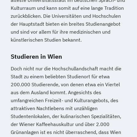
Islamisch-Theologische Studien
Kulturraum und kann somit auf eine lange Tradition
Islamische Religionspädagogik
zurückblicken. Die Universitäten und Hochschulen
Italienisch (Lehramt)
Japanologie
der Hauptstadt bieten ein breites Studienangebot
Judaistik
und sind vor allem für ihre medizinischen und
Kartographie und Geoinformation
künstlerischen Studien bekannt.
Katholische Fachtheologie
Studieren in Wien
Katholische Religion (Lehramt)
Klassische Archäologie
Doch nicht nur die Hochschullandschaft macht die
Klassische Philologie
Koreanologie
Stadt zu einem beliebten Studienort für etwa
Kultur und Gesellschaft des modernen
200.000 Studierende, von denen etwa ein Viertel
Südasien
aus dem Ausland kommt. Angesichts des
Kultur- und Sozialanthropologie
umfangreichen Freizeit- und Kulturangebots, des
Kunstgeschichte
Latein (Lehramt)
attraktiven Nachtlebens mit unzähligen
Lebensmittelchemie
Mathematik
Studentenlokalen, der kulinarischen Spezialitäten,
der Wiener Kaffeehauskultur und über 2.000
Mathematik (Lehramt)
Medieninformatik
Grünanlagen ist es nicht überraschend, dass Wien
Meteorologie
Meteorologie