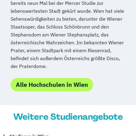
bereits neun Mal bei der Mercer Studie zur
Middle European interdisciplinary master's
lebenswertesten Stadt gekürt wurde. Wien hat viele
programme in Cognitive Science
Sehenswürdigkeiten zu bieten, darunter die Wiener
(MEi:CogSci)
Staatsoper, das Schloss Schönbrunn und den
Molekulare Biologie
Stephansdom am Wiener Stephansplatz, das
Molekulare Mikrobiologie
österreichische Wahrzeichen. Im bekannten Wiener
Mikrobielle Ökologie und Immunbiologie
Prater, einem Stadtpark mit einem Riesenrad,
Musikwissenschaft
befindet sich außerdem Österreichs größte Disco,
Naturschutz und
der Praterdome.
Biodiversitätsmanagement
Nederlandistik
Orientalistik
Alle Hochschulen in Wien
Pflegewissenschaft
Pharmazie
Philosophie
Philosophie
Physics of the Earth (Geophysics)
Physik
Weitere Studienangebote
Physik
Physik (Lehramt)
Politikwissenschaft
Polnisch (Lehramt)
Psychologie