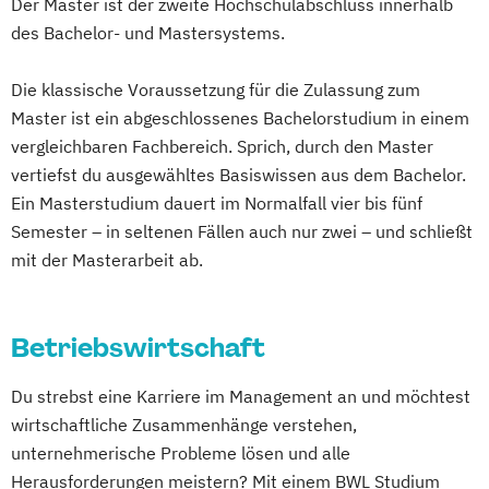
Der Master ist der zweite Hochschulabschluss innerhalb
Marketing & Sales
Anthropologie
Mensch-Computer-Interaktion
Public Management
des Bachelor- und Mastersystems.
Marketing- & Salesmanagement
Arabische Welt: Sprache und Gesellschaft
Nachhaltiges Design
Public Management für
Organisations- & Personalentwicklung
Astronomie
Austrian Studies
Nationale und internationale Zertifizierung
Die klassische Voraussetzung für die Zulassung zum
Verwaltungsfachangestellte
Personalmanagement
Banking and Finance
Betriebswirtschaft
und Produktkennzeichnung
Master ist ein abgeschlossenes Bachelorstudium in einem
Public Relations und Kommunikation
Tourismus-Management
Bewegung und Sport (Lehramt)
New Venture Management
vergleichbaren Fachbereich. Sprich, durch den Master
Pädagogik
Pädagogik
Unternehmensführung – Entrepreneurship
Bildungswissenschaft
Bioinformatik
Professional Software Engineering
vertiefst du ausgewähltes Basiswissen aus dem Bachelor.
Bildungsberatung und Leitung
Unternehmensführung – Entrepreneurship
Biologie
Prozesssimulation in der
Ein Masterstudium dauert im Normalfall vier bis fünf
Robotics (DE/EN)
Social Media
(Bilingual)
Biologie und Umweltkunde (Lehramt)
Verfahrenstechnik
Semester – in seltenen Fällen auch nur zwei – und schließt
Software Engineering (EN)
Urban Tourism & Visitor Economy
mit der Masterarbeit ab.
Biologische Chemie
Regenerative Energietechnik
Softwareentwicklung (DE/EN)
Management
Bosnisch/Kroatisch/Serbisch (Lehramt)
Technikfolgen­abschätzung
Soziale Arbeit
Botanik
Byzantinistik und Neogräzistik
Technische Betriebswirtschaft
Soziale Arbeit Schwerpunkt Kinder und
Betriebswirtschaft
CREOLE - Cultural Differences and
Technische Informatik
Jugendliche
Transnational Processes
Wasserstofftechnologien
Sozialmanagement
Du strebst eine Karriere im Management an und möchtest
Chemie
Chemie (Lehramt)
Wirtschaftsinformatik
wirtschaftliche Zusammenhänge verstehen,
Sozialpädagogik und Inklusion
Chemie und Technologie der Materialien
Wirtschaftsingenieurwesen
unternehmerische Probleme lösen und alle
Sportmanagement
Communication Science
Wirtschaftsingenieurwesen
Herausforderungen meistern? Mit einem BWL Studium
Supply Chain Management