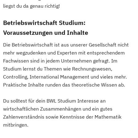
Computational Science
Baumanagement
liegst du da genau richtig!
Tourismusmanagement
UX Design
Darstellende Geometrie (Lehramt)
Wirtschaftsingenieurwesen Erneuerbare
Umweltingenieurwesen
Vertragsrecht
Betriebswirtschaft Studium:
Deutsch (Lehramt)
Energien
Wirtschaftsinformatik (DE/EN)
Deutsch als Fremd- und Zweitsprache
Wirtschaftsingenieurwesen Produktion
Voraussetzungen und Inhalte
Wirtschaftsingenieurwesen
Deutsche Philologie
Deutsche Philologie
Wirtschaftsingenieurwesen für Ingenieure
Wirtschaftsingenieurwesen Medizintechnik
Die Betriebswirtschaft ist aus unserer Gesellschaft nicht
Drug Discovery and Development
Wirtschaftsingenieurwesen für
mehr wegzudenken und Experten mit entsprechendem
East Asian Economy and Society
Wirtschaftswissenschaftler
Wirtschaftspsychologie (DE/EN)
Fachwissen sind in jedem Unternehmen gefragt. Im
Ecology and Ecosystems
Wirtschafts­ingenieur­wesen
Wirtschaftsrecht
Ökonom/in
Studium lernst du Themen wie Rechnungswesen,
Englisch (Lehramt)
Fahrzeugtechnik
Controlling, International Management und vieles mehr.
English Language and Linguistics
Wirtschafts­ingenieur­wesen Informatik
Praktische Inhalte runden das theoretische Wissen ab.
English and American Studies
Wirtschafts­ingenieur­wesen
Environmental Sciences
Kunststofftechnik
Du solltest für dein BWL Studium Interesse an
Erdwissenschaften
Wirtschafts­ingenieur­wesen Künstliche
wirtschaftlichen Zusammenhängen und ein gutes
Ernährungswissenschaften
Zahlenverständnis sowie Kenntnisse der Mathematik
Intelligenz
mitbringen.
Ethik für Schule und Beruf
Wirtschafts­ingenieur­wesen Lebensmittel
Europäische Ethnologie
Wirtschafts­ingenieur­wesen Logistik