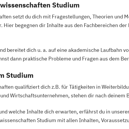
gswissenschaften Studium
ik
ften setzt du dich mit Fragestellungen, Theorien und 
. Hier begegnen dir Inhalte aus den Fachbereichen der 
ungsbiologie
ramt)
nd bereitet dich u. a. auf eine akademische Laufbahn vor
nnst dann praktische Probleme und Fragen aus dem Beru
hramt)
em Studium
ten qualifiziert dich z.B. für Tätigkeiten in Weiterbild
 und Wirtschaftsunternehmen, stehen dir nach deinem B
e
nd welche Inhalte dich erwarten, erfährst du in unsere
hramt)
issenschaften Studium mit allen Inhalten, Voraussetz
ogie