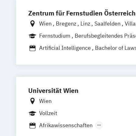
Zentrum für Fernstudien Österreich
Wien
Bregenz
Linz
Saalfelden
Vill
Fernstudium
Berufsbegleitendes Prä
Artificial Intelligence
Bachelor of Law
Bildung und Medien - eEducation
Bildungswissenschaft
Geschichte Eur
Umbrüche
Verflechtungen
Informati
Kulturwissenschaften
Master of Laws
Universität Wien
Mathematisch-technische Softwareent
Multimedia-Diplomstudium der Rechts
Wien
Nawi-Tec für Schüler*innen
Vollzeit
Neuere deutsche Literatur im medienku
Afrikawissenschaften
Philosophie - Philosophie im europäis
Allgemeine Bildungswissenschaftliche