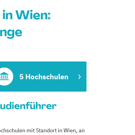
in Wien:
änge
5 Hochschulen
tudienführer
ochschulen mit Standort in Wien, an