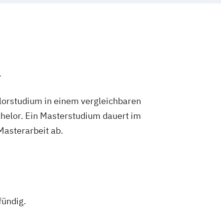
racy for Global Impact
 Development
d Acquisitions Management
 emphasis in Counseling Psychology
.
ration
Public Relations
obal Society
lorstudium in einem vergleichbaren
perations Management
helor. Ein Masterstudium dauert im
on
 Masterarbeit ab.
h as a Second Language
fündig.