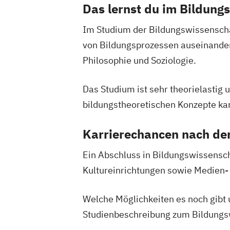
Das lernst du im Bildun
Evangelische Religion (Lehramt)
Evolutionary Systems Biology
Fennist
Im Studium der Bildungswissenscha
Finno-Ugristik
Französisch (Lehramt)
von Bildungsprozessen auseinander
Gender Studies
Genetik und Entwickl
Philosophie und Soziologie.
Geographie
Geographie und Wirtschaftskunde (Leh
Das Studium ist sehr theorielastig u
Geschichte
Geschichte
bildungstheoretischen Konzepte ka
Sozialkunde und Politische Bildung (Le
Geschichtsforschung
Karrierechancen nach d
Historische Hilfswissenschaften und
Archivwissenschaft
Ein Abschluss in Bildungswissenschaf
Globalgeschichte und Global Studies
Kultureinrichtungen sowie Medien-
Griechisch (Lehramt)
HPS - History and Philosophy of Scienc
Welche Möglichkeiten es noch gibt u
Haushaltsökonomie und Ernährung (Le
Studienbeschreibung zum Bildungsw
Health and Physical Activity
Hungarol