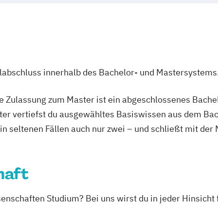
snational
Multimodal Lite
ss Technologies
Organizational
Procurement an
rkauf
en
Psychology
ganisation
l Science
Psychology with
ingenieurwesen
ulabschluss innerhalb des Bachelor- und Mastersystems
utsch (Lehramt)
Public Administ
Religion and Gl
ie Zulassung zum Master ist ein abgeschlossenes Bache
gie
Space System O
ter vertiefst du ausgewähltes Basiswissen aus dem Bac
Special Educati
 in seltenen Fällen auch nur zwei – und schließt mit der
Teaching Englis
hramt)
haft
haften
nschaften Studium? Bei uns wirst du in jeder Hinsicht 
Schule und Beruf
 Fachtheologie