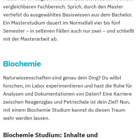
Marketing
Marketing & Brand Management (EN)
vergleichbaren Fachbereich. Sprich, durch den Master
Neurorehabilitation für Therapeuten
Marketing & Sales
vertiefst du ausgewähltes Basiswissen aus dem Bachelor.
Osteopathie
Master of Business Administration (EN)
Ein Masterstudium dauert im Normalfall vier bis fünf
Pharmazeutische Biotechnologie
Semester – in seltenen Fällen auch nur zwei – und schließt
Medienmanagement und Digitales
Projektmanagement
Sportmanagement
mit der Masterarbeit ab.
Marketing
Sportphysiotherapie
Osteopathie
Physiotherapie
Therapiewissenschaften
Psychologie
Rechtspsychologie
Biochemie
Wirtschaftschemie
Soziale Arbeit
Sportmanagement
Wirtschaftschemie M.Sc.
Tourismus-
Naturwissenschaften sind genau dein Ding? Du willst
Wirtschaftsforensik
Hotel- und Eventmanagement
forschen, im Labor experimentieren und hast die Ruhe für
Wirtschaftspsychologie
Wirtschaftspsychologie
Analysen und Dokumentationen von Daten? Eine Karriere
Wirtschaftspsychologie (Heidelberg)
zwischen Reagenzglas und Petrischale ist dein Ziel? Nun,
Wirtschaftsrecht
mit einem Biochemie Studium kannst du diesen Traum
wahr werden lassen.
Biochemie Studium: Inhalte und