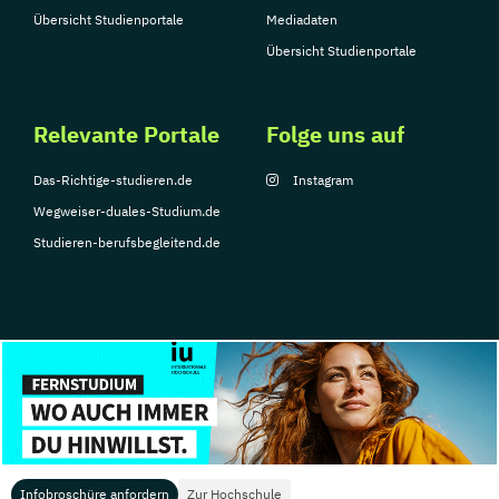
Übersicht Studienportale
Mediadaten
Übersicht Studienportale
Relevante Portale
Folge uns auf
Das-Richtige-studieren.de
Instagram
Wegweiser-duales-Studium.de
Studieren-berufsbegleitend.de
© Copyright 2026, TarGroup Media GmbH
Impressum
Über
Datenschutzerklärung
Nutzungsbedingungen
Barrier
uns
Infobroschüre anfordern
Zur Hochschule