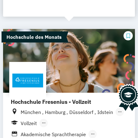
Hochschule des Monats
Hochschule Fresenius - Vollzeit
München
Hamburg
Düsseldorf
Idstein
Berlin
Frankfurt am Main
Köln
Vollzeit
Heidelberg
Wiesbaden
Wolfenbüttel
Berufsbegleitendes Präsenzstudium
Akademische Sprachtherapie