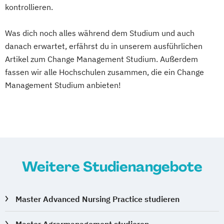
Tourismusmanagement
UX Design
kontrollieren.
Umweltingenieurwesen
Vertragsrecht
Was dich noch alles während dem Studium und auch
Wirtschaftsinformatik (DE/EN)
danach erwartet, erfährst du in unserem ausführlichen
Wirtschaftsingenieurwesen
Artikel zum Change Management Studium. Außerdem
Wirtschaftsingenieurwesen Medizintechnik
fassen wir alle Hochschulen zusammen, die ein Change
Management Studium anbieten!
Wirtschaftspsychologie (DE/EN)
Wirtschaftsrecht
Ökonom/in
Weitere Studienangebote
Master Advanced Nursing Practice studieren
Master Agrarmanagement studieren