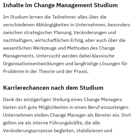
Public Management
Inhalte im Change Management Studium
Radiologietechnologie
Space System Operations Management
Public Management für
Simulation in Health Care
Special Education
Im Studium lernen die Teilnehmer alles über die
Verwaltungsfachangestellte
Software Design and Engineering
Teaching English as a Second Language
verschiedenen Abhängigkeiten in Unternehmen, besonders
Public Relations und Kommunikation
Sonography
Soziale Arbeit
zwischen strategischer Planung, Veränderungen und
Pädagogik
Pädagogik
Sozialraumorientierte und Klinische Soziale
nachhaltigem, wirtschaftlichen Erfolg, aber auch über die
Bildungsberatung und Leitung
Arbeit
wesentlichen Werkzeuge und Methoden des Change
Robotics (DE/EN)
Social Media
Sozialwirtschaft
Managements. Untersucht werden dabei klassische
Software Engineering (EN)
Sustainability Assessment and Resource
Organisationsentwicklungen und langfristige Lösungen für
Softwareentwicklung (DE/EN)
Probleme in der Theorie und der Praxis.
Management
Soziale Arbeit
Sustainable Packaging Design and
Karrierechancen nach dem Studium
Soziale Arbeit Schwerpunkt Kinder und
Technology
Jugendliche
Tax Consulting
Tax Management
Dank der einzigartigen Stellung eines Change Managers
Sozialmanagement
Technical Management*
bieten sich gute Möglichkeiten in einen Beruf einzusteigen.
Sozialpädagogik und Inklusion
Technische Informatik
Unternehmen stellen Change Manager als Berater ein. Dort
Sportmanagement
gelten sie als interne Führungskräfte, die alle
Supply Chain Management
Veränderungsprozesse begleiten, stabilisieren und