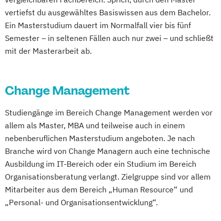
Management
Mediendesign
Medieninformatik
Health Studies*
International Relations
vertiefst du ausgewähltes Basiswissen aus dem Bachelor.
Medienmanagement
Health Tech and Clinical Engineering
Legal Practice (Conflict Resolution) -
Ein Masterstudium dauert im Normalfall vier bis fünf
Medizinische Informatik
Medizintechnik
Hebammen
High Tech Manufacturing
Master of Laws
Semester – in seltenen Fällen auch nur zwei – und schließt
Modemanagement
IT-Security
mit der Masterarbeit ab.
Legal Studies
Management
Nachhaltiges Management
New Work
Integriertes Risikomanagement
Management and Leadership
Marketing
Online Marketing
Integriertes Sicherheitsmanagement
Master of Business Administration
Change Management
Online Marketing (DE/EN)
Kinder- und Familienzentrierte Soziale
Media Communications
Personalentwicklung
Arbeit
Multimodal Literacy for Global Impact
Studiengänge im Bereich Change Management werden vor
Personalmanagement
Logopädie*
Molecular Biotechnology
Organizational Development
allem als Master, MBA und teilweise auch in einem
Personalmanagement (DE/EN)
Pflege
Molekulare Biotechnologie
Procurement and Acquisitions
nebenberuflichen Masterstudium angeboten. Je nach
Pflegemanagement
Pflegepädagogik
Multilingual Technologies
Management
Branche wird von Change Managern auch eine technische
Physiotherapie
Nachhaltige Verpackungstechnologie
Psychology
Ausbildung im IT-Bereich oder ein Studium im Bereich
Product Management (DE/EN)
Nachhaltiges Ressourcenmanagement
Psychology with emphasis in Counseling
Organisationsberatung verlangt. Zielgruppe sind vor allem
Produktdesign
Orthoptik
Psychology
Mitarbeiter aus dem Bereich „Human Resource“ und
Projektmanagement (DE/EN)
Packaging Technology and Sustainability
„Personal- und Organisationsentwicklung“.
Public Administration
Public Relations
Psychologie
Public Health
Physiotherapie
Public Management
Religion and Global Society